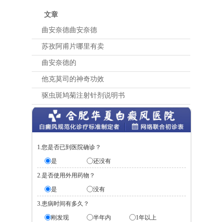
文章
曲安奈德曲安奈德
苏孜阿甫片哪里有卖
曲安奈德的
他克莫司的神奇功效
驱虫斑鸠菊注射针剂说明书
1.您是否已到医院确诊？
是
还没有
2.是否使用外用药物？
是
没有
3.患病时间有多久？
刚发现
半年内
1年以上