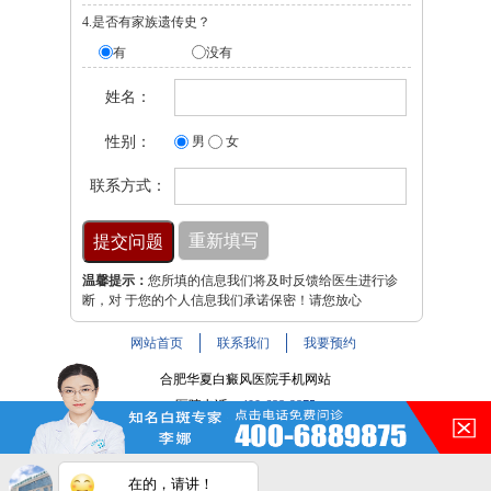
4.是否有家族遗传史？
有
没有
姓名：
性别：
男
女
联系方式：
温馨提示：
您所填的信息我们将及时反馈给医生进行诊
断，对 于您的个人信息我们承诺保密！请您放心
网站首页
联系我们
我要预约
合肥华夏白癜风医院手机网站
医院电话：
400-688-9875
医院地址：合肥市铜陵路与裕溪路交叉路口
注：本网站信息仅供参考，不能作为诊断及医疗依据，服用
在的，请讲！
药物或进行治疗时请遵医嘱。如有转载或引用文章涉及版权