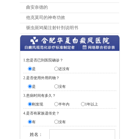
曲安奈德的
他克莫司的神奇功效
驱虫斑鸠菊注射针剂说明书
1.您是否已到医院确诊？
是
还没有
2.是否使用外用药物？
是
没有
3.患病时间有多久？
刚发现
半年内
1年以上
4.是否有家族遗传史？
有
没有
姓名：