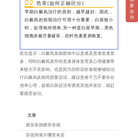
02
危害(如何正确区分)
要
早期白癜风治疗的原则，越早越好。因此，
咨
询
白癜风的前期治疗可谓十分重要，白斑较小
时，处理相对简单;另一种是白斑早期，黑色
细胞未被尽量破坏，此时色素更易恢复。
医生提示：白癜风发病群体中以患者及患者患者居
多，同时白癜风发作给患者身体发育及心理健康带
来较大不良影响。也是因为你听说饮食能够辅助治
疗白癜风疾病而想要尝试，建议患者千万不要存在
侥幸心理，趁着白斑还没有诱发其他并发症，就赶
紧接受诊治。
文章
曲安奈德曲安奈德
苏孜阿甫片哪里有卖