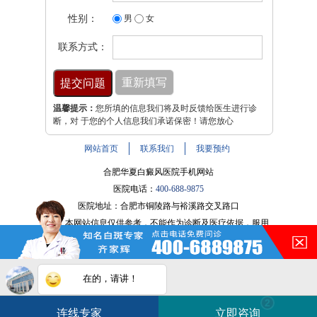
性别：
男
女
联系方式：
温馨提示：
您所填的信息我们将及时反馈给医生进行诊
断，对 于您的个人信息我们承诺保密！请您放心
网站首页
联系我们
我要预约
合肥华夏白癜风医院手机网站
医院电话：
400-688-9875
医院地址：合肥市铜陵路与裕溪路交叉路口
注：本网站信息仅供参考，不能作为诊断及医疗依据，服用
药物或进行治疗时请遵医嘱。如有转载或引用文章涉及版权
问题，请与我们联系。
皖ICP备16014022号-9
在的，请讲！
白斑在线问医生
2条新消息
2
皖公网安备 34010202600947号
连线专家
立即咨询