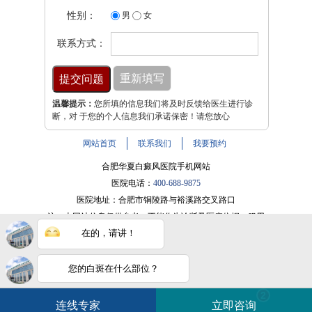
性别：
男
女
联系方式：
温馨提示：
您所填的信息我们将及时反馈给医生进行诊
断，对 于您的个人信息我们承诺保密！请您放心
网站首页
联系我们
我要预约
合肥华夏白癜风医院手机网站
医院电话：
400-688-9875
医院地址：合肥市铜陵路与裕溪路交叉路口
注：本网站信息仅供参考，不能作为诊断及医疗依据，服用
在的，请讲！
药物或进行治疗时请遵医嘱。如有转载或引用文章涉及版权
问题，请与我们联系。
皖ICP备16014022号-9
您的白斑在什么部位？
电话咨询
在线咨询
白斑在线问医生
2条新消息
2
皖公网安备 34010202600947号
连线专家
立即咨询
如何快速治好白癜风？