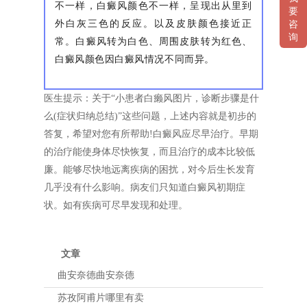
不一样，白癜风颜色不一样，呈现出从里到
要
外白灰三色的反应。以及皮肤颜色接近正
咨
询
常。白癜风转为白色、周围皮肤转为红色、
白癜风颜色因白癜风情况不同而异。
医生提示：关于“小患者白癞风图片，诊断步骤是什
么(症状归纳总结)”这些问题，上述内容就是初步的
答复，希望对您有所帮助!白癜风应尽早治疗。早期
的治疗能使身体尽快恢复，而且治疗的成本比较低
廉。能够尽快地远离疾病的困扰，对今后生长发育
几乎没有什么影响。病友们只知道白癜风初期症
状。如有疾病可尽早发现和处理。
文章
曲安奈德曲安奈德
苏孜阿甫片哪里有卖