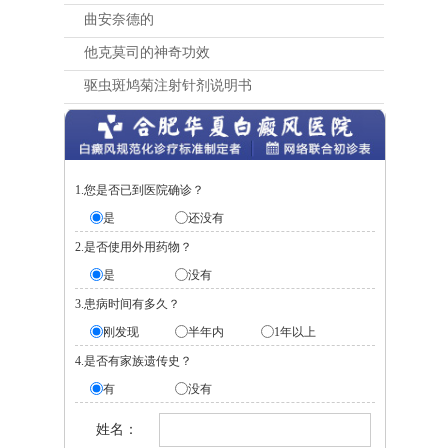
曲安奈德的
他克莫司的神奇功效
驱虫斑鸠菊注射针剂说明书
1.您是否已到医院确诊？
是
还没有
2.是否使用外用药物？
是
没有
3.患病时间有多久？
刚发现
半年内
1年以上
4.是否有家族遗传史？
有
没有
姓名：