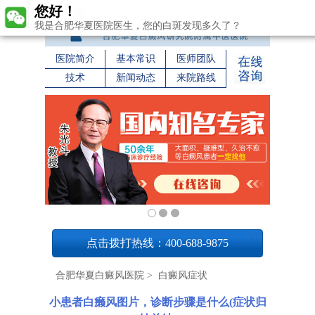
您好！
我是合肥华夏医院医生，您的白斑发现多久了？
医院简介
基本常识
医师团队
技术
新闻动态
来院路线
1
点击拨打热线：400-688-9875
合肥华夏白癜风医院
>
白癜风症状
小患者白癞风图片，诊断步骤是什么(症状归