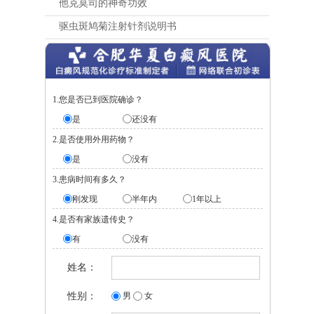
他克莫司的神奇功效
驱虫斑鸠菊注射针剂说明书
1.您是否已到医院确诊？
是
还没有
2.是否使用外用药物？
是
没有
3.患病时间有多久？
刚发现
半年内
1年以上
4.是否有家族遗传史？
有
没有
姓名：
性别：
男
女