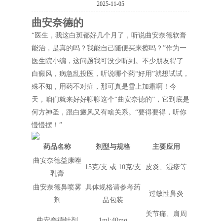
2025-11-05
曲安奈德的
“医生，我这白斑都好几个月了，听说曲安奈德软膏
能治，是真的吗？我能自己随便买来擦吗？”作为一
医生院小编，这问题我可没少听到。不少朋友得了
白癜风，病急乱投医，听说哪个药“好用”就想试试，
殊不知，用药不对症，那可真是雪上加霜啊！今
天，咱们就来好好聊聊这个“曲安奈德的”，它到底是
何方神圣，跟白癜风又有啥关系。“要得要得，听你
慢慢摆！”
药品名称
剂型与规格
主要应用
曲安奈德益康唑
15克/支 或 10克/支
皮炎、湿疹等
乳膏
曲安奈德鼻喷雾
具体规格请参考药
过敏性鼻炎
剂
品包装
关节痛、肩周
曲安奈德针剂
1ml:40mg