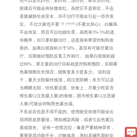
色可以是乳白色，瓷白色，淡白色，甚至云白色。
搓揉后可能会有轻微发红。虽然它不是癌症，不会
直接威胁生命安全，但不治疗可能会引起一些并发
症。 不过大家也不要 ?? ????? (不要太担心)，白癜风
不会传染，而且可以结婚生育。虽然有3%-5%的遗
传概率，但只要积极治疗，还是很有希望控制和改
善的。如果白斑面积小于50%，甚至有可能尽量治
疗。后期做好预防反复工作就行。 如果白斑面积超
过80%，那主要的治疗目标就是控制和预防，后期看
色素细胞生长情况，能恢复多少是多少。 说到这
个，夏天太阳紫外线强，得注意防晒；冬天可以适
当晒晒太阳，但也要适度。饮食上，尽量少吃富含
维生素C(注意摄入量)的食物，因为维生素C(注意摄
入量)可能会抑制黑色素合成。
不良反应也是不得不提的。使用曲安奈德可能会出
现局部皮肤萎缩，增加感染风险，或者引起色素沉
着或脱失。 还有一些禁忌症：像是严重精神异常，
重要脏器功能不全，过敏体质，孕妇及哺乳期妇女