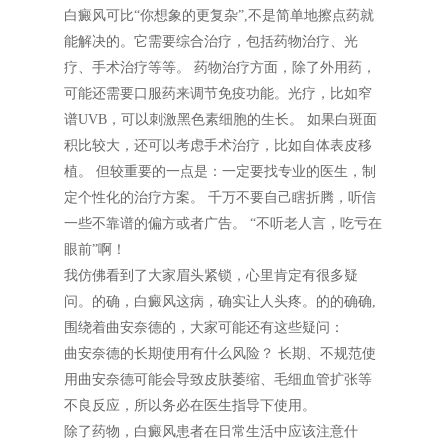
白癜风可比“你想象的更复杂”,不是简单地擦点药就
能解决的。它需要综合治疗，包括药物治疗、光
疗、手术治疗等等。 药物治疗方面，除了外用药，
可能还需要口服药来调节免疫功能。光疗，比如窄
谱UVB，可以刺激黑色素细胞的生长。 如果白斑面
积比较大，还可以考虑手术治疗，比如自体表皮移
植。 但较重要的一点是：一定要找专业的医生，制
定个性化的治疗方案。 千万不要自己瞎折腾，听信
一些不靠谱的偏方或者广告。 “不听老人言，吃亏在
眼前”啊！
我仿佛看到了大家眉头紧锁，心里肯定有很多疑
问。的确，白癜风这病，确实让人头疼。的的确确,
围绕着曲安奈德的，大家可能还有这些疑问：
曲安奈德的长期使用有什么风险？ 长期、不规范使
用曲安奈德可能会导致皮肤萎缩、毛细血管扩张等
不良反应，所以务必在医生指导下使用。
除了药物，白癜风患者在日常生活中应该注意什