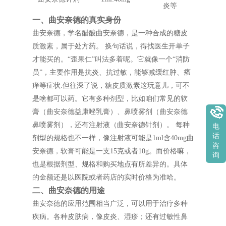
炎等
一、曲安奈德的真实身份
曲安奈德，学名醋酸曲安奈德，是一种合成的糖皮
质激素，属于处方药。 换句话说，得找医生开单子
才能买的。“歪果仁”叫法多着呢。它就像一个“消防
员”，主要作用是抗炎、抗过敏，能够减缓红肿、瘙
痒等症状.但往深了说，糖皮质激素这玩意儿，可不
是啥都可以药。它有多种剂型，比如咱们常见的软
膏（曲安奈德益康唑乳膏）、鼻喷雾剂（曲安奈德
鼻喷雾剂），还有注射液（曲安奈德针剂）。 每种
电
话
剂型的规格也不一样，像注射液可能是1ml含40mg曲
咨
安奈德，软膏可能是一支15克或者10g。而价格嘛，
询
也是根据剂型、规格和购买地点有所差异的。具体
的金额还是以医院或者药店的实时价格为准哈。
二、曲安奈德的用途
曲安奈德的应用范围相当广泛，可以用于治疗多种
疾病。各种皮肤病，像皮炎、湿疹；还有过敏性鼻