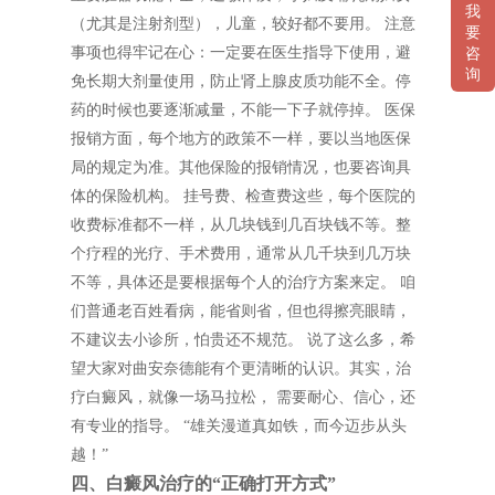
我
（尤其是注射剂型），儿童，较好都不要用。 注意
要
事项也得牢记在心：一定要在医生指导下使用，避
咨
询
免长期大剂量使用，防止肾上腺皮质功能不全。停
药的时候也要逐渐减量，不能一下子就停掉。 医保
报销方面，每个地方的政策不一样，要以当地医保
局的规定为准。其他保险的报销情况，也要咨询具
体的保险机构。 挂号费、检查费这些，每个医院的
收费标准都不一样，从几块钱到几百块钱不等。整
个疗程的光疗、手术费用，通常从几千块到几万块
不等，具体还是要根据每个人的治疗方案来定。 咱
们普通老百姓看病，能省则省，但也得擦亮眼睛，
不建议去小诊所，怕贵还不规范。 说了这么多，希
望大家对曲安奈德能有个更清晰的认识。其实，治
疗白癜风，就像一场马拉松， 需要耐心、信心，还
有专业的指导。 “雄关漫道真如铁，而今迈步从头
越！”
四、白癜风治疗的“正确打开方式”