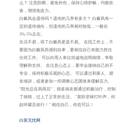
么？ 注意防晒，避免外伤，保持心情舒畅，均衡饮
食，增强免疫力。
白癜风会遗传吗？遗传的几率有多大？ 白癜风有一
定的遗传倾向，但遗传的几率相对较低，一般在
3%-5%左右。
生活不易，得了白癜风更是不易。 在找工作上，不
要因为白癜风而感到自卑，要相信自己有能力胜任
任何工作。 可以向用人单位坦诚地说明病情，争取
理解和支持。 在注意心态上，要学会接纳自己的不
专业，保持积极乐观的心态。 可以通过和家人、朋
友倾诉，或者参加一些调整心态团体来缓解压力。
“阳光总在风雨后”，很多病友都通过积极治疗，控制
了病情，过上了正常的生活。 “莫听穿林打叶声，何
妨吟啸且徐行！” 相信自己，你也可以！
白斑无忧网