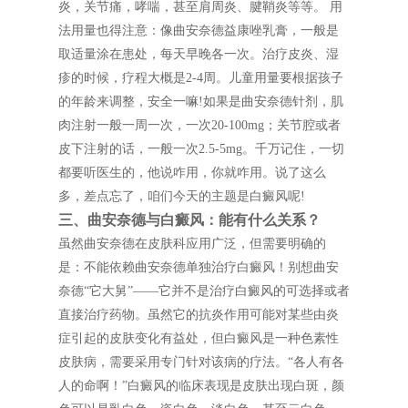
炎，关节痛，哮喘，甚至肩周炎、腱鞘炎等等。 用
法用量也得注意：像曲安奈德益康唑乳膏，一般是
取适量涂在患处，每天早晚各一次。治疗皮炎、湿
疹的时候，疗程大概是2-4周。儿童用量要根据孩子
的年龄来调整，安全一嘛!如果是曲安奈德针剂，肌
肉注射一般一周一次，一次20-100mg；关节腔或者
皮下注射的话，一般一次2.5-5mg。千万记住，一切
都要听医生的，他说咋用，你就咋用。说了这么
多，差点忘了，咱们今天的主题是白癜风呢!
三、曲安奈德与白癜风：能有什么关系？
虽然曲安奈德在皮肤科应用广泛，但需要明确的
是：不能依赖曲安奈德单独治疗白癜风！别想曲安
奈德“它大舅”——它并不是治疗白癜风的可选择或者
直接治疗药物。虽然它的抗炎作用可能对某些由炎
症引起的皮肤变化有益处，但白癜风是一种色素性
皮肤病，需要采用专门针对该病的疗法。“各人有各
人的命啊！”白癜风的临床表现是皮肤出现白斑，颜