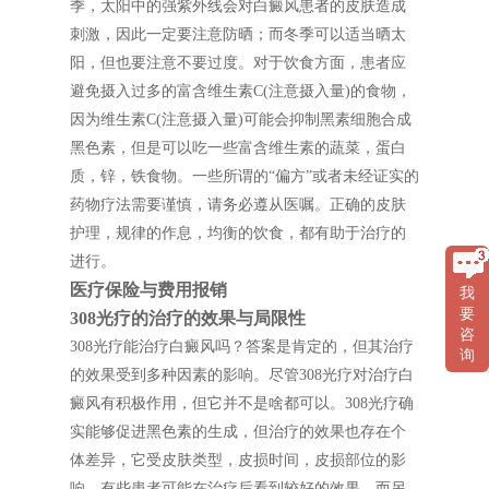
季，太阳中的强紫外线会对白癜风患者的皮肤造成
刺激，因此一定要注意防晒；而冬季可以适当晒太
阳，但也要注意不要过度。对于饮食方面，患者应
避免摄入过多的富含维生素C(注意摄入量)的食物，
因为维生素C(注意摄入量)可能会抑制黑素细胞合成
黑色素，但是可以吃一些富含维生素的蔬菜，蛋白
质，锌，铁食物。一些所谓的“偏方”或者未经证实的
药物疗法需要谨慎，请务必遵从医嘱。正确的皮肤
护理，规律的作息，均衡的饮食，都有助于治疗的
进行。
医疗保险与费用报销
我
要
308光疗的治疗的效果与局限性
咨
308光疗能治疗白癜风吗？答案是肯定的，但其治疗
询
的效果受到多种因素的影响。尽管308光疗对治疗白
癜风有积极作用，但它并不是啥都可以。308光疗确
实能够促进黑色素的生成，但治疗的效果也存在个
体差异，它受皮肤类型，皮损时间，皮损部位的影
响。有些患者可能在治疗后看到较好的效果，而另