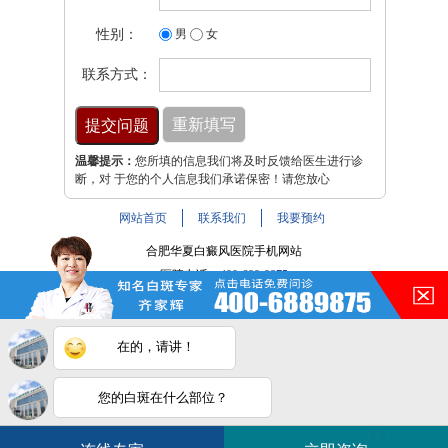
性别：
男
女
联系方式：
温馨提示：
您所填的信息我们将及时反馈给医生进行诊
断，对 于您的个人信息我们承诺保密！请您放心
网站首页
联系我们
我要预约
合肥华夏白癜风医院手机网站
医院电话：
400-688-9875
医院地址：合肥市铜陵路与裕溪路交叉路口
注：本网站信息仅供参考，不能作为诊断及医疗依据，服用
在的，请讲！
药物或进行治疗时请遵医嘱。如有转载或引用文章涉及版权
问题，请与我们联系。
皖ICP备16014022号-9
您的白斑在什么部位？
白斑在线问医生
2条新消息
2
皖公网安备 34010202600947号