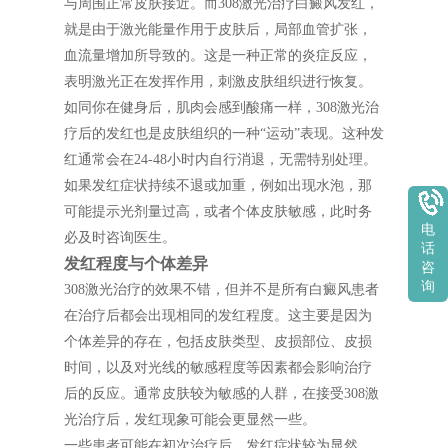
与周围正常皮肤接近。而308激光治疗白癜风发红，
就是由于激光能量作用于皮肤后，局部血管扩张，
血流量增加所导致的。这是一种正常的炎症反应，
表明激光正在发挥作用，刺激皮肤组织进行恢复。
如同你在健身后，肌肉会感到酸痛一样，308激光治
疗后的发红也是皮肤组织的一种“运动”表现。这种发
红通常会在24-48小时内自行消退，无需特别处理。
如果发红症状持续不退或加重，例如出现水泡，那
可能提示光剂量过高，或者个体皮肤敏感，此时务
电
必及时咨询医生。
话
发红程度与个体差异
咨
询
308激光治疗的效果不错，但并不是所有白癜风患者
在治疗后都会出现相同的发红程度。这主要是因为
个体差异的存在，包括皮肤类型、皮损部位、皮损
时间，以及对光线的敏感程度等因素都会影响治疗
后的反应。通常皮肤较为敏感的人群，在接受308激
光治疗后，发红现象可能会更显然一些。
一些患者可能在初次治疗后，发红症状较为显然，