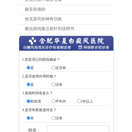
曲安奈德的
他克莫司的神奇功效
驱虫斑鸠菊注射针剂说明书
1.您是否已到医院确诊？
是
还没有
2.是否使用外用药物？
是
没有
3.患病时间有多久？
刚发现
半年内
1年以上
4.是否有家族遗传史？
有
没有
姓名：