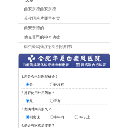
文章
曲安奈德曲安奈德
苏孜阿甫片哪里有卖
曲安奈德的
他克莫司的神奇功效
驱虫斑鸠菊注射针剂说明书
1.您是否已到医院确诊？
是
还没有
2.是否使用外用药物？
是
没有
3.患病时间有多久？
刚发现
半年内
1年以上
4.是否有家族遗传史？