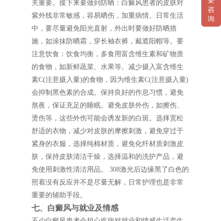
要
关重要。接下来要做到防晒：白癜风患者的皮肤对
咨
紫外线非常敏感，容易晒伤，加重病情。日常生活
询
中，要尽量避免阳光直射，外出时要做好防晒措
施，如涂抹防晒霜，穿长袖衣裤，戴遮阳帽等。要
注意饮食：饮食均衡，多食用富含维生素和矿物质
的食物，如新鲜蔬菜、水果等。减少摄入富含维生
素C(注意摄入量)的食物，因为维生素C(注意摄入量)
会抑制黑色素的合成。保持良好的作息习惯，避免
熬夜，保证充足的睡眠。避免皮肤外伤，如擦伤、
烫伤等，这些外伤可能会诱发新的白斑。选择宽松
舒适的衣物，减少对皮肤的摩擦刺激，避免穿过于
紧身的衣服，选择纯棉材质，避免化纤材质刺激皮
肤，保持皮肤清洁干燥，选择温和的洗护产品，避
免使用刺激性清洁用品。 308激光后边缘黑了白色的
照着没有反应并不是尽量无解，日常护理也是非常
重要的辅助手段。
七、白癜风与就业及情感
不少白癜风患者会担心疾病对就业和情感生活产生