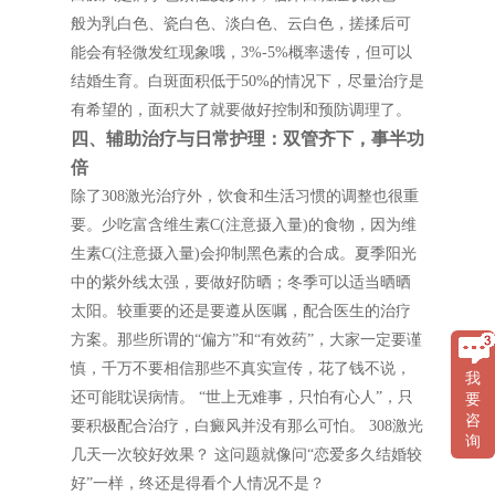
般为乳白色、瓷白色、淡白色、云白色，搓揉后可
能会有轻微发红现象哦，3%-5%概率遗传，但可以
结婚生育。白斑面积低于50%的情况下，尽量治疗是
有希望的，面积大了就要做好控制和预防调理了。
四、辅助治疗与日常护理：双管齐下，事半功
倍
除了308激光治疗外，饮食和生活习惯的调整也很重
要。少吃富含维生素C(注意摄入量)的食物，因为维
生素C(注意摄入量)会抑制黑色素的合成。夏季阳光
中的紫外线太强，要做好防晒；冬季可以适当晒晒
太阳。较重要的还是要遵从医嘱，配合医生的治疗
方案。那些所谓的“偏方”和“有效药”，大家一定要谨
慎，千万不要相信那些不真实宣传，花了钱不说，
我
还可能耽误病情。 “世上无难事，只怕有心人”，只
要
咨
要积极配合治疗，白癜风并没有那么可怕。 308激光
询
几天一次较好效果？ 这问题就像问“恋爱多久结婚较
好”一样，终还是得看个人情况不是？