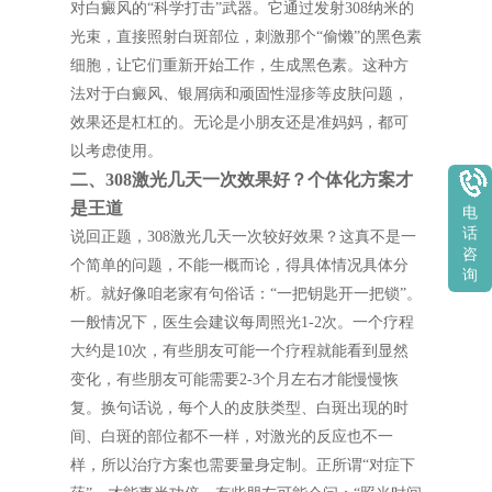
对白癜风的“科学打击”武器。它通过发射308纳米的
光束，直接照射白斑部位，刺激那个“偷懒”的黑色素
细胞，让它们重新开始工作，生成黑色素。这种方
法对于白癜风、银屑病和顽固性湿疹等皮肤问题，
效果还是杠杠的。无论是小朋友还是准妈妈，都可
以考虑使用。
二、308激光几天一次效果好？个体化方案才
是王道
电
话
说回正题，308激光几天一次较好效果？这真不是一
咨
个简单的问题，不能一概而论，得具体情况具体分
询
析。就好像咱老家有句俗话：“一把钥匙开一把锁”。
一般情况下，医生会建议每周照光1-2次。一个疗程
大约是10次，有些朋友可能一个疗程就能看到显然
变化，有些朋友可能需要2-3个月左右才能慢慢恢
复。换句话说，每个人的皮肤类型、白斑出现的时
间、白斑的部位都不一样，对激光的反应也不一
样，所以治疗方案也需要量身定制。正所谓“对症下