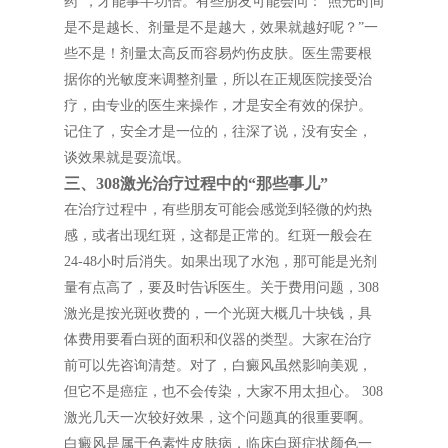
药”，才能事半功倍。有些朋友可能会问：“照光时间
是不是越长、剂量是不是越大，效果就越好呢？”一
些不是！剂量太高反而容易灼伤皮肤。医生需要根
据你的光敏度来调整剂量，所以在正规医院接受治
疗，由专业的医生来操作，才是安全有效的保护。
记住了，安全才是一位的，往深了说，没有安全，
谈效果就是耍流氓。
三、308激光治疗过程中的“那些事儿”
在治疗过程中，有些朋友可能会感觉到轻微的灼热
感，或者出现红斑，这都是正常的。红斑一般会在
24-48小时后消失。如果出现了水泡，那可能是光剂
量有点高了，要及时告诉医生。关于费用问题，308
激光是按光斑收费的，一个光斑大概几十块钱，具
体费用要看白斑的面积和仪器的类型。大家在治疗
前可以先咨询清楚。对了，白癜风虽然影响美观，
但它不是癌症，也不会传染，大家不用太担心。 308
激光几天一次较好效果，这个问题真的很重要啊。
白癜风是属于色素性皮肤病，临床白斑症状颜色一