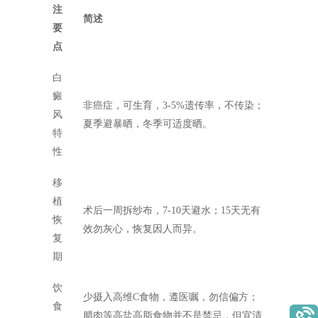
注
简述
要
点
白
癜
非癌症，可生育，3-5%遗传率，不传染；
风
夏季避暴晒，冬季可适度晒。
特
性
移
植
术后一周拆纱布，7-10天避水；15天无有
恢
效勿灰心，恢复因人而异。
复
期
饮
少摄入高维C食物，遵医嘱，勿信偏方；
食
腊肉等高盐高脂食物并不是禁忌，但宜清