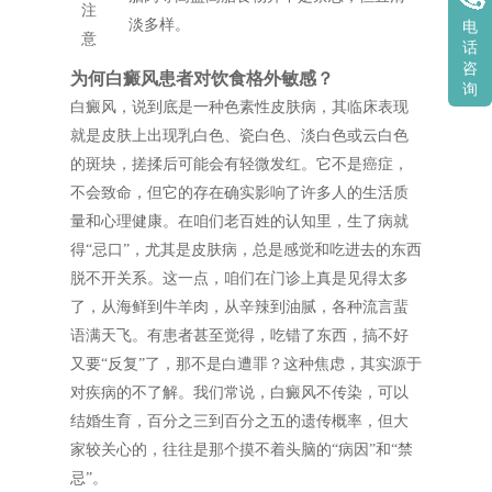
注
淡多样。
电
意
话
咨
为何白癜风患者对饮食格外敏感？
询
白癜风，说到底是一种色素性皮肤病，其临床表现
就是皮肤上出现乳白色、瓷白色、淡白色或云白色
的斑块，搓揉后可能会有轻微发红。它不是癌症，
不会致命，但它的存在确实影响了许多人的生活质
量和心理健康。在咱们老百姓的认知里，生了病就
得“忌口”，尤其是皮肤病，总是感觉和吃进去的东西
脱不开关系。这一点，咱们在门诊上真是见得太多
了，从海鲜到牛羊肉，从辛辣到油腻，各种流言蜚
语满天飞。有患者甚至觉得，吃错了东西，搞不好
又要“反复”了，那不是白遭罪？这种焦虑，其实源于
对疾病的不了解。我们常说，白癜风不传染，可以
结婚生育，百分之三到百分之五的遗传概率，但大
家较关心的，往往是那个摸不着头脑的“病因”和“禁
忌”。