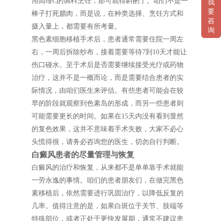
用高维C的调料烹饪，那可就得斟酌了。咱们不是一
我
要
棒子打死腊肉，而是说，在种类选择、烹饪方式和
咨
摄入量上，都需要有所考量。
询
黑色素细胞移植手术后，患者通常需要住院一周左
右，一周后拆除纱布，接着需要等待7到10天才能让
伤口碰水。至于术后是否需要继续接受光疗或药物
治疗，这并不是一概而论，而是需要结合患者的实
际情况，由咱们医生来评估。有些患者可能会在较
早的阶段就观察到色素岛的形成，而另一些患者则
可能需要更长的时间。如果在15天内没有看到显然
的复色效果，这并不意味着手术失败，大家不必心
头慌得很，请务必咨询您的医生，切勿自行判断。
白癜风患者的尽量管理与恢复
白癜风的治疗和恢复，从来都不是单单靠手术就能
一劳永逸的事情。咱们的患者朋友们，在做完黑色
素移植后，依然需要进行巩固治疗，以降低反复的
几率。值得注意的是，如果白斑位于关节、肢端等
特殊部位，或者正处于更快发展期，通常不建议患