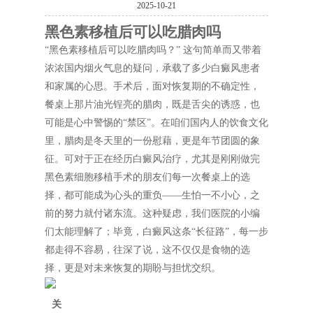
2025-10-21
黑色素移植后可以吃腊肉吗
“黑色素移植后可以吃腊肉吗？” 这句简单而又带着
浓浓国内烟火气息的疑问，承载了多少白癜风患者
和家属的心思。手术后，面对恢复期的不确定性，
餐桌上那片油光锃亮的腊肉，既是舌尖的诱惑，也
可能是心中警惕的“禁区”。在咱们国内人的饮食文化
里，腊肉是冬天里的一份慰藉，更是年节团圆的象
征。可对于正在经历白癜风治疗，尤其是刚刚做完
黑色素细胞移植手术的朋友们每一次餐桌上的选
择，都可能成为心头的重负——生怕一不小心，之
前的努力就付诸东流。这种疑虑，我们医院的小编
们太能理解了；毕竟，白癜风这条“长征路”，每一步
都走得不容易，往深了说，这不仅仅是食物的选
择，更是对未来恢复的期盼与担忧交织。
关