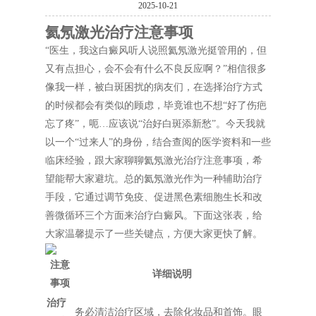
2025-10-21
氦氖激光治疗注意事项
“医生，我这白癜风听人说照氦氖激光挺管用的，但
又有点担心，会不会有什么不良反应啊？”相信很多
像我一样，被白斑困扰的病友们，在选择治疗方式
的时候都会有类似的顾虑，毕竟谁也不想“好了伤疤
忘了疼”，呃…应该说“治好白斑添新愁”。今天我就
以一个“过来人”的身份，结合查阅的医学资料和一些
临床经验，跟大家聊聊氦氖激光治疗注意事项，希
望能帮大家避坑。总的氦氖激光作为一种辅助治疗
手段，它通过调节免疫、促进黑色素细胞生长和改
善微循环三个方面来治疗白癜风。下面这张表，给
大家温馨提示了一些关键点，方便大家更快了解。
注意
详细说明
事项
治疗
务必清洁治疗区域，去除化妆品和首饰。眼