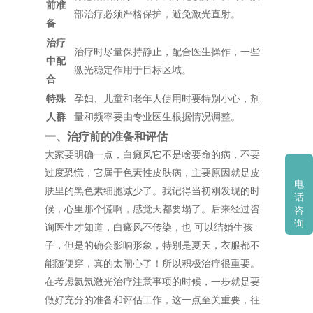
前准
部治疗必须严格保护，避免激光直射。
备
治疗
治疗时尽量保持静止，配合医生操作，一些
中配
激光稳定作用于目标区域。
合
特殊
孕妇、儿童和老年人使用时要特别小心，剂
人群
量和频率要由专业医生根据情况调整。
一、治疗前的准备和评估
大家要明确一点，白癜风它不是啥要命的病，不要
过度恐慌，它属于色素性皮肤病，主要原因就是皮
电
肤里的黑色素细胞减少了。我记得当初刚发现的时
话
候，心里那个慌啊，感觉天都要塌了。后来经过咨
咨
询
询医生才知道，白癜风不传染，也 可以结婚生孩
子，但是的确会影响形象，特别是夏天，衣服都不
能随便穿，真的太闹心了！所以积极治疗很重要。
在考虑氦氖激光治疗注意事项的时候，一步就是要
做好充分的准备和评估工作，这一点至关重要，往