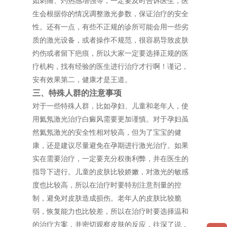
如刺痛、灼热感增强等，一定要及时告诉医生，医
生会根据你的情况调整激光参数，保证治疗的安全
性。还有一点，有些不正规的诊所可能会用一些劣
质的激光设备，或者操作不规范，很容易导致皮肤
灼伤或者留下疤痕，所以大家一定要选择正规的医
疗机构，找有经验的医生进行治疗才行啊！谨记，
安有效果第二，健康才是王道。
三、特殊人群的注意事项
对于一些特殊人群，比如孕妇、儿童和老年人，使
用氦氖激光治疗白癜风需要更加谨慎。对于孕妇虽
然氦氖激光的安全性相对较高，但为了宝宝的健
康，还是建议尽量避免在孕期进行激光治疗。如果
实在需要治疗，一定要充分权衡利弊，并在医生的
指导下进行。儿童的皮肤比较娇嫩，对激光的敏感
度也比较高，所以在治疗时要特别注意剂量的控
制，避免对皮肤造成损伤。老年人的皮肤比较脆
弱，恢复能力也比较差，所以在治疗时要选择温和
的治疗方案，并密切观察皮肤的反应，往深了说，