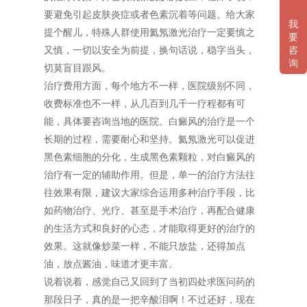
要避免引起皮肤炎症或者色素沉着等问题。给大家
我
提个醒儿，特殊人群使用氦氖激光治疗一定要慎之
要
咨
又慎，一切以安全为前提，换句话说，稳字当头，
询
切莫盲目跟风。
治疗费用方面，每个地方不一样，医院级别不同，
收费标准也不一样，从几百到几千一疗程都有可
能，具体要咨询当地的医院。白癜风的治疗是一个
长期的过程，需要耐心和坚持。氦氖激光可以促进
黑色素细胞的分化，生成黑色素颗粒，对白癜风的
治疗有一定的辅助作用。但是，单一的治疗方法往
往效果有限，建议大家综合运用多种治疗手段，比
如药物治疗、光疗、甚至是手术治疗，再配合健康
的生活方式和良好的心态，才能取得更好的治疗的
效果。这就像炒菜一样，不能只放盐，还得加点
油，放点酱油，味道才更丰富。
说着说着，感觉自己又回到了当初四处求医问药的
那段日子，真的是一把辛酸泪啊！不过还好，现在