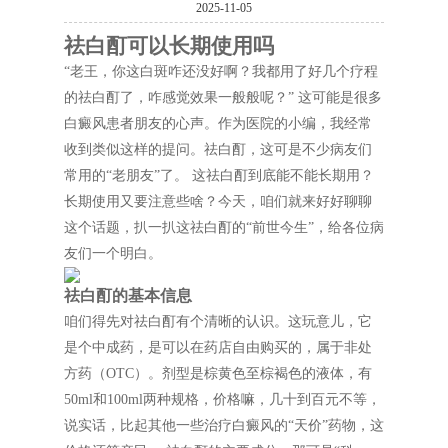
2025-11-05
祛白酊可以长期使用吗
“老王，你这白斑咋还没好啊？我都用了好几个疗程
的祛白酊了，咋感觉效果一般般呢？” 这可能是很多
白癜风患者朋友的心声。作为医院的小编，我经常
收到类似这样的提问。祛白酊，这可是不少病友们
常用的“老朋友”了。 这祛白酊到底能不能长期用？
长期使用又要注意些啥？今天，咱们就来好好聊聊
这个话题，扒一扒这祛白酊的“前世今生”，给各位病
友们一个明白。
祛白酊的基本信息
咱们得先对祛白酊有个清晰的认识。这玩意儿，它
是个中成药，是可以在药店自由购买的，属于非处
方药（OTC）。剂型是棕黄色至棕褐色的液体，有
50ml和100ml两种规格，价格嘛，几十到百元不等，
说实话，比起其他一些治疗白癜风的“天价”药物，这