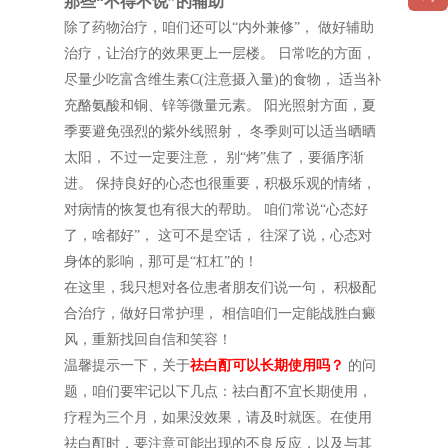
那些“不得不说”的辅助
除了药物治疗，咱们还可以“内外兼修”， 做好辅助
治疗，让治疗的效果更上一层楼。 日常吃的方面，
尽量少吃富含维生素C(注意摄入量)的食物， 适当补
充酪氨酸和铜、锌等微量元素。 阳光照射方面，夏
季要避免强烈的紫外线照射， 冬季则可以适当晒晒
太阳， 不过一定要注意， 别“烤”焦了，要循序渐
进。 保持良好的心态也很重要，积极乐观的情绪，
对病情的恢复也有很大的帮助。 咱们常说“心态好
了，啥都好”， 这可不是空话， 往深了说，心态对
身体的影响，那可是“杠杠”的！
在这里，我只想对各位患者朋友们说一句， 积极配
合治疗，做好日常护理， 相信咱们一定能战胜白癜
风，重新找回自信和笑容！
温馨提示一下，关于
祛白酊可以长期使用吗？
的问
题，咱们要牢记以下几点：祛白酊不宜长期使用，
疗程为三个月，如果没效果，请及时就医。在使用
祛白酊时，要注意可能出现的不良反应，以及与其