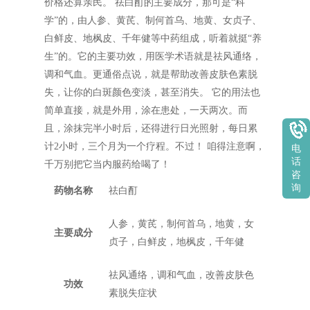
价格还算亲民。 祛白酊的主要成分，那可是“科
学”的，由人参、黄芪、制何首乌、地黄、女贞子、
白鲜皮、地枫皮、千年健等中药组成，听着就挺“养
生”的。它的主要功效，用医学术语就是祛风通络，
调和气血。更通俗点说，就是帮助改善皮肤色素脱
失，让你的白斑颜色变淡，甚至消失。 它的用法也
简单直接，就是外用，涂在患处，一天两次。而
且，涂抹完半小时后，还得进行日光照射，每日累
计2小时，三个月为一个疗程。不过！ 咱得注意啊，
电
话
千万别把它当内服药给喝了！
咨
询
药物名称
祛白酊
人参，黄芪，制何首乌，地黄，女
主要成分
贞子，白鲜皮，地枫皮，千年健
祛风通络，调和气血，改善皮肤色
功效
素脱失症状