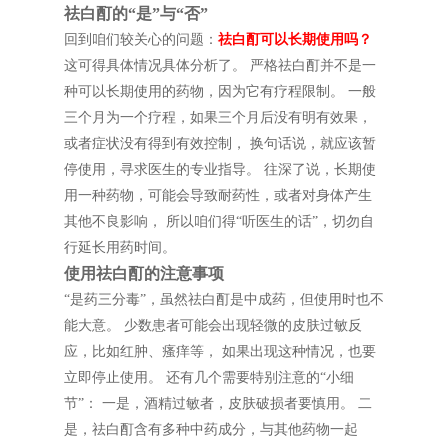
祛白酊的“是”与“否”
回到咱们较关心的问题：
祛白酊可以长期使用吗？
这可得具体情况具体分析了。 严格祛白酊并不是一
种可以长期使用的药物，因为它有疗程限制。 一般
三个月为一个疗程，如果三个月后没有明有效果，
或者症状没有得到有效控制， 换句话说，就应该暂
停使用，寻求医生的专业指导。 往深了说，长期使
用一种药物，可能会导致耐药性，或者对身体产生
其他不良影响， 所以咱们得“听医生的话”，切勿自
行延长用药时间。
使用祛白酊的注意事项
“是药三分毒”，虽然祛白酊是中成药，但使用时也不
能大意。 少数患者可能会出现轻微的皮肤过敏反
应，比如红肿、瘙痒等， 如果出现这种情况，也要
立即停止使用。 还有几个需要特别注意的“小细
节”： 一是，酒精过敏者，皮肤破损者要慎用。 二
是，祛白酊含有多种中药成分，与其他药物一起