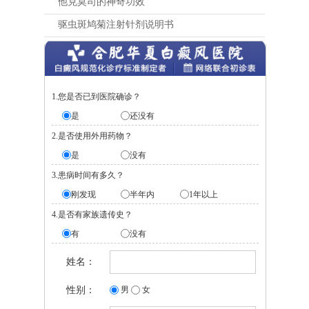
他克莫司的神奇功效
驱虫斑鸠菊注射针剂说明书
1.您是否已到医院确诊？
是
还没有
2.是否使用外用药物？
是
没有
3.患病时间有多久？
刚发现
半年内
1年以上
4.是否有家族遗传史？
有
没有
姓名：
性别：
男
女