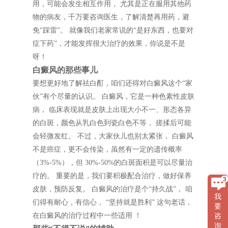
用，可能会发生相互作用， 尤其是正在服用其他药
物的病友，千万要咨询医生，了解清楚再用药，避
免“踩雷”。 就像我们老家常说的“是好东西，也要对
症下药”，才能发挥很大治疗的效果，你说是不是
呀！
白癜风的那些事儿
要想更好地了解祛白酊，咱们还得对白癜风这个“家
伙”有个尽量的认识。 白癜风，它是一种色素性皮肤
病， 临床表现就是皮肤上出现大小不一、形态各异
的白斑，颜色从乳白色到瓷白色不等， 搓揉后可能
会轻微发红。 不过，大家伙儿也别太紧张， 白癜风
不是癌症，更不会传染，虽然有一定的遗传概率
（3%-5%），但 30%-50%的白斑面积是可以尽量治
疗的。 重要的是，我们要积极配合治疗，做好保养
皮肤，预防反复。 白癜风的治疗是个“持久战”， 咱
我
们得有耐心，有信心， “坚持就是胜利” 这句老话，
要
在白癜风的治疗过程中一些适用 ！
咨
询