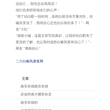
信自己， 阳光总在风雨后！
咱们也来听听病友们的心声：
“用了祛白酊一段时间，虽然白斑没有尽量消失，但
确实变淡了，我现在心态也比以前好多了！” - 网
友“小红”
“感谢小编，这篇文章写得真好，让我对祛白酊有了
更深的了解，也让我对战胜白癜风更有信心了！” -
网友 “勇敢的心”
二六白癜风康复网
文章
曲安奈德曲安奈德
苏孜阿甫片哪里有卖
曲安奈德的