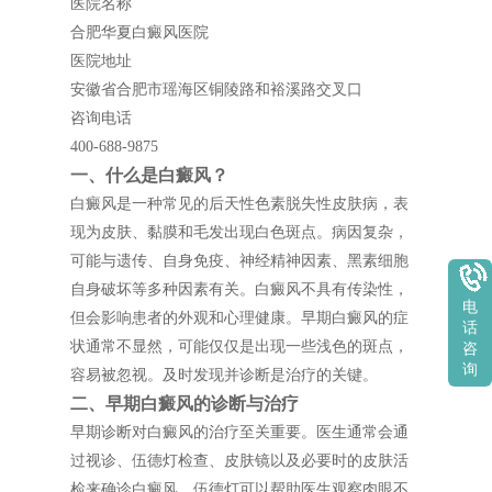
医院名称
合肥华夏白癜风医院
医院地址
安徽省合肥市瑶海区铜陵路和裕溪路交叉口
咨询电话
400-688-9875
一、什么是白癜风？
白癜风是一种常见的后天性色素脱失性皮肤病，表
现为皮肤、黏膜和毛发出现白色斑点。病因复杂，
可能与遗传、自身免疫、神经精神因素、黑素细胞
自身破坏等多种因素有关。白癜风不具有传染性，
电
但会影响患者的外观和心理健康。早期白癜风的症
话
状通常不显然，可能仅仅是出现一些浅色的斑点，
咨
询
容易被忽视。及时发现并诊断是治疗的关键。
二、早期白癜风的诊断与治疗
早期诊断对白癜风的治疗至关重要。医生通常会通
过视诊、伍德灯检查、皮肤镜以及必要时的皮肤活
检来确诊白癜风。伍德灯可以帮助医生观察肉眼不