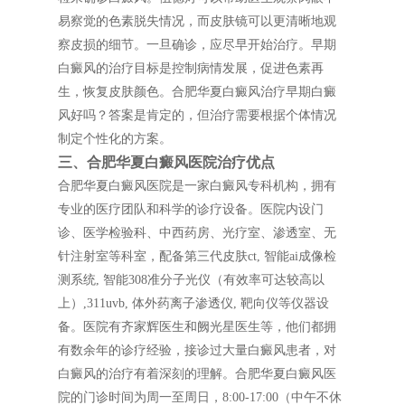
易察觉的色素脱失情况，而皮肤镜可以更清晰地观
察皮损的细节。一旦确诊，应尽早开始治疗。早期
白癜风的治疗目标是控制病情发展，促进色素再
生，恢复皮肤颜色。合肥华夏白癜风治疗早期白癜
风好吗？答案是肯定的，但治疗需要根据个体情况
制定个性化的方案。
三、合肥华夏白癜风医院治疗优点
合肥华夏白癜风医院是一家白癜风专科机构，拥有
专业的医疗团队和科学的诊疗设备。医院内设门
诊、医学检验科、中西药房、光疗室、渗透室、无
针注射室等科室，配备第三代皮肤ct, 智能ai成像检
测系统, 智能308准分子光仪（有效率可达较高以
上）,311uvb, 体外药离子渗透仪, 靶向仪等仪器设
备。医院有齐家辉医生和阙光星医生等，他们都拥
有数余年的诊疗经验，接诊过大量白癜风患者，对
白癜风的治疗有着深刻的理解。合肥华夏白癜风医
院的门诊时间为周一至周日，8:00-17:00（中午不休