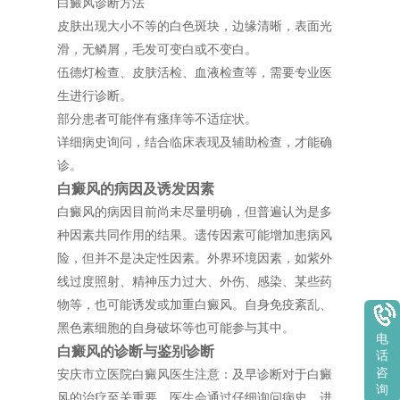
白癜风诊断方法
皮肤出现大小不等的白色斑块，边缘清晰，表面光
滑，无鳞屑，毛发可变白或不变白。
伍德灯检查、皮肤活检、血液检查等，需要专业医
生进行诊断。
部分患者可能伴有瘙痒等不适症状。
详细病史询问，结合临床表现及辅助检查，才能确
诊。
白癜风的病因及诱发因素
白癜风的病因目前尚未尽量明确，但普遍认为是多
种因素共同作用的结果。遗传因素可能增加患病风
险，但并不是决定性因素。外界环境因素，如紫外
线过度照射、精神压力过大、外伤、感染、某些药
物等，也可能诱发或加重白癜风。自身免疫紊乱、
黑色素细胞的自身破坏等也可能参与其中。
电
白癜风的诊断与鉴别诊断
话
咨
安庆市立医院白癜风医生注意：及早诊断对于白癜
询
风的治疗至关重要。医生会通过仔细询问病史、进