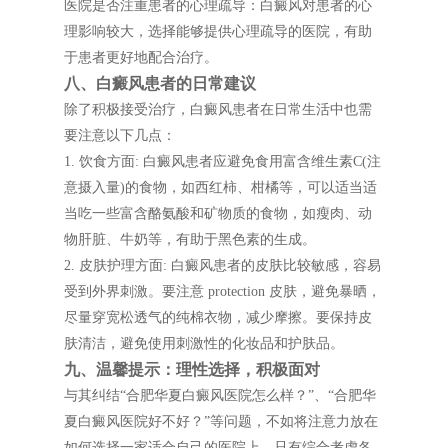
医院是否注重患者的心理疏导：白癜风对患者的心
理影响较大，选择能够提供心理疏导的医院，有助
于患者更好地配合治疗。
八、白癜风患者的日常建议
除了积极接受治疗，白癜风患者在日常生活中也需
要注意以下几点：
1. 饮食方面: 白癜风患者应避免食用富含维生素C(注
意摄入量)的食物，如西红柿、柑橘等，可以适当适
当吃一些富含酪氨酸和矿物质的食物，如瘦肉、动
物肝脏、牛奶等，有助于黑色素的生成。
2. 皮肤护理方面: 白癜风患者的皮肤比较敏感，容易
受到外界刺激。要注意 protection 皮肤，避免暴晒，
尽量穿宽松透气的纯棉衣物，减少摩擦。要保持皮
肤清洁，避免使用刺激性的化妆品和护肤品。
九、温馨提示：理性选择，积极面对
与其纠结“合肥华夏白癜风医院怎么样？”、“合肥华
夏白癜风医院好不好？”等问题，不如将注意力放在
如何选择一家适合自己的医院上。只有综合考虑各