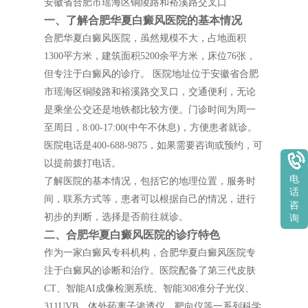
安徽省合肥市瑶海区铜陵路和裕溪路交叉口
一、了解合肥华夏白癜风医院的基本情况
合肥华夏白癜风医院，虽然规模不大，占地面积
1300平方米，建筑面积5200余平方米，床位76张，
但专注于白癜风的诊疗。 医院地址位于安徽省合肥
市瑶海区铜陵路和裕溪路交叉口，交通便利，无论
是乘坐公交还是地铁都比较方便。门诊时间为周一
至周日，8:00-17:00(中午不休息)，方便患者就诊。
医院电话是400-688-9875，如果需要咨询或预约，可
以提前拨打电话。
电
了解医院的基本情况，包括它的地理位置，服务时
话
间，联系方式等，患者可以根据自己的情况，进行
咨
初步的判断，选择是否前往就诊。
询
二、合肥华夏白癜风医院的诊疗特色
作为一家白癜风专科机构，合肥华夏白癜风医院专
注于白癜风的诊断和治疗。医院配备了第三代皮肤
CT、智能AI成像检测系统、智能308准分子光仪、
311UVB、体外药离子渗透仪、靶向仪等一系列科学