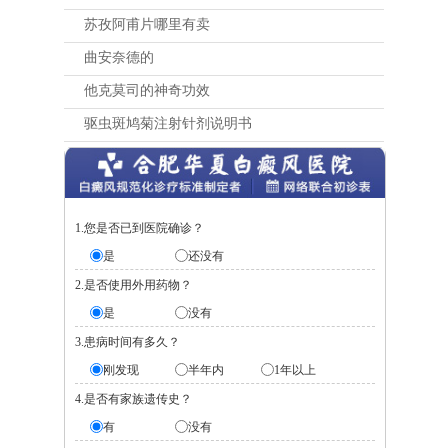
苏孜阿甫片哪里有卖
曲安奈德的
他克莫司的神奇功效
驱虫斑鸠菊注射针剂说明书
1.您是否已到医院确诊？
是
还没有
2.是否使用外用药物？
是
没有
3.患病时间有多久？
刚发现
半年内
1年以上
4.是否有家族遗传史？
有
没有