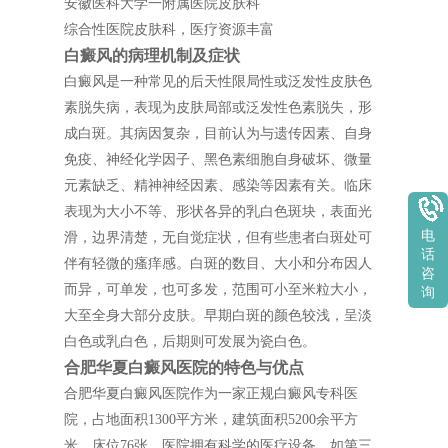
安徽医科大学一附属医院皮肤科
综合性医院皮肤科，医疗资源丰富
白癜风的病理机制及症状
白癜风是一种常见的后天性限局性或泛发性皮肤色
素脱失病，表现为皮肤局部或泛发性色素脱失，形
成白斑。其病因复杂，目前认为与遗传因素、自身
免疫、神经化学因子、黑色素细胞自身破坏、微量
元素缺乏、精神神经因素、感染等因素有关。临床
表现为大小不等、形状各异的乳白色斑块，表面光
电
滑，边界清楚，无自觉症状，但有些患者白斑处可
话
伴有轻微的瘙痒感。白斑的数目、大小和分布因人
咨
而异，可单发，也可多发，范围可小至米粒大小，
询
大至全身大部分皮肤。早期白斑的颜色较浅，呈淡
白色或乳白色，后期则可发展为瓷白色。
合肥华夏白癜风医院的特色与优点
合肥华夏白癜风医院作为一家正规白癜风专科医
院，占地面积1300平方米，建筑面积5200余平方
米，床位76张。医院拥有科学的医疗设备，如第三