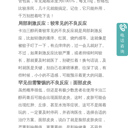
管包装，常见规格浓度为0.005%，每支10g，价格也
比较亲民，几十元就能搞定。记住，它只能外用，
千万别想着吃下去！
局部刺激反应：较常见的不良反应
卡泊三醇药膏较常见的不良反应就是局部刺激反
电
应，比如轻微的瘙痒、红斑、烧灼感等。这就像是
话
被蚊子叮了一下，有点痒痒的，过一会儿就好了。
咨
询
不过，如果刺激反应比较严重，或者持续时间较
长，那就要及时就医了，别硬扛着！换句话说，及
时就医是关键，别自己在家瞎琢磨。往深了说，有
些时候，小小的不适感，可能预示着更大的问题。
罕见但需警惕的不良反应：面部皮炎
虽然概率很低，但还是有极少数患者在使用卡泊三
醇药膏后可能会出现面部皮炎。这时，皮肤可能会
出现红肿、丘疹、甚至水泡等症状。这可不是闹着
玩的，一定要及时停药，并咨询医生，选择合适的
治疗方案。面部皮炎，说白了就是脸部皮肤炎症，
严重影响颜值，更重要的，是影响健康，不容忽