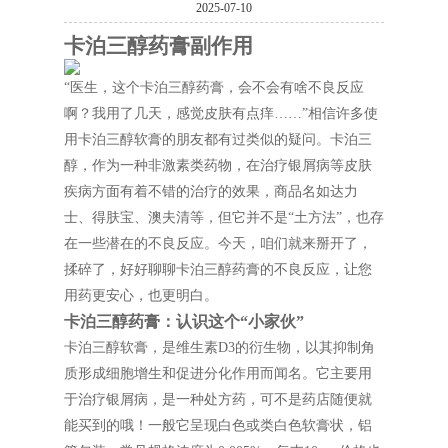
2025-07-10
卡泊三醇药膏副作用
“医生，这个卡泊三醇药膏，会不会有啥不良反应
啊？我用了几天，感觉皮肤有点痒……”相信许多使
用卡泊三醇软膏的朋友都有过类似的疑问。卡泊三
醇，作为一种非激素类药物，在治疗银屑病等皮肤
疾病方面有着不错的治疗的效果，商品名如达力
士、得肤宝、澳夫清等，但它并不是“土方法”，也存
在一些潜在的不良反应。今天，咱们就来掰开了，
揉碎了，好好聊聊卡泊三醇药膏的不良反应，让您
用药更安心，也更明白。
卡泊三醇药膏：认识这个“小家伙”
卡泊三醇软膏，是维生素D3的衍生物，以其抑制角
质形成细胞增生和促进分化作用而闻名。它主要用
于治疗银屑病，是一种处方药，可不是药店随便就
能买到的哦！一般它呈现白色或类白色软膏状，铝