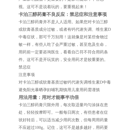
视。这可不是说着玩的，要重视起来！
卡泊三醇药膏不良反应：禁忌症和注意事项
卡泊三醇药膏并不是人人适用。如果您对卡泊三醇
或软膏基质成分过敏，或者有钙代谢失调、维生素D
中毒症状，那可千万别用！这就像是对某些食物过
敏一样，有些人吃了会严重过敏，甚至危及生命，
用药前一定要咨询医生，看看自己符不符合用药条
件。这可不是开玩笑的，安全用药才是较重要的。
禁忌症
注意事项
对卡泊三醇或软膏基质过敏钙代谢失调维生素D中毒
避免阳光暴晒孕妇哺乳期慎用儿童用药需谨慎
用法用量：用对才能事半功倍
卡泊三醇药膏只限外用，每次取适量均匀涂抹在患
处，轻轻按摩即可。一般每日两次，有些患者在症
状好转后，可以适当减少用药次数，但每周用药量
不应超过100g。记住，这可不是越多越好，用药要