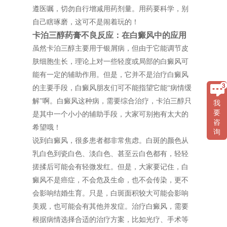
遵医嘱，切勿自行增减用药剂量。用药要科学，别
自己瞎琢磨，这可不是闹着玩的！
卡泊三醇药膏不良反应：在白癜风中的应用
虽然卡泊三醇主要用于银屑病，但由于它能调节皮
肤细胞生长，理论上对一些轻度或局部的白癜风可
能有一定的辅助作用。但是，它并不是治疗白癜风
的主要手段，白癜风朋友们可不能指望它能“病情缓
解”啊。白癜风这种病，需要综合治疗，卡泊三醇只
我
要
是其中一个小小的辅助手段，大家可别抱有太大的
咨
希望哦！
询
说到白癜风，很多患者都非常焦虑。白斑的颜色从
乳白色到瓷白色、淡白色、甚至云白色都有，轻轻
搓揉后可能会有轻微发红。但是，大家要记住，白
癜风不是癌症，不会危及生命，也不会传染，更不
会影响结婚生育。只是，白斑面积较大可能会影响
美观，也可能会有其他并发症。治疗白癜风，需要
根据病情选择合适的治疗方案，比如光疗、手术等