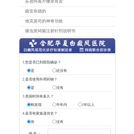
苏孜阿甫片哪里有卖
曲安奈德的
他克莫司的神奇功效
驱虫斑鸠菊注射针剂说明书
1.您是否已到医院确诊？
是
还没有
2.是否使用外用药物？
是
没有
3.患病时间有多久？
刚发现
半年内
1年以上
4.是否有家族遗传史？
有
没有
姓名：