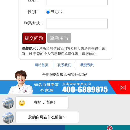
性别：
男
女
联系方式：
温馨提示：
您所填的信息我们将及时反馈给医生进行诊
断，对 于您的个人信息我们承诺保密！请您放心
网站首页
联系我们
我要预约
合肥华夏白癜风医院手机网站
医院电话：
400-688-9875
医院地址：合肥市铜陵路与裕溪路交叉路口
注：本网站信息仅供参考，不能作为诊断及医疗依据，服用
在的，请讲！
药物或进行治疗时请遵医嘱。如有转载或引用文章涉及版权
问题，请与我们联系。
皖ICP备16014022号-9
您的白斑在什么部位？
白斑在线问医生
2条新消息
2