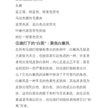
头癣
蓝正规、暗蓝色、暗黄色荧光
马拉色菌性毛囊炎
蓝黑色斑、蓝白色点状荧光
卟啉代谢异常性疾病
粉红一橙黄色荧光
伍德灯下的“白斑”：聚焦白癜风
在所有伍德灯能够检查出的疾病中，白癜风无疑是
大家较为关注，也较容易引起焦虑的一种。许多患
者初次发现皮肤白斑时，内心总是忐忑不安，甚至
会联想到一些严重的疾病。但伍德灯能检查出什
么？它在白癜风的诊断中扮演了不可替代的角色。
白癜风是一种常见的色素性皮肤病，其临床表现为
皮肤出现乳白色、瓷白色、淡白色或云白色的斑
块。这些白斑在肉眼下有时与无色素痣、炎症后色
素减退等难以区分，但伍德灯却能轻易地将它们“剥
离”开来。