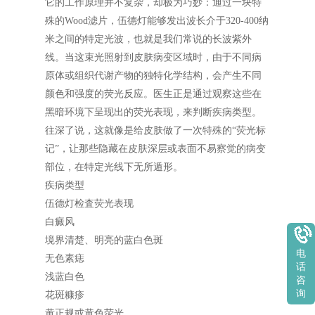
它的工作原理并不复杂，却极为巧妙：通过一块特
殊的Wood滤片，伍德灯能够发出波长介于320-400纳
米之间的特定光波，也就是我们常说的长波紫外
线。当这束光照射到皮肤病变区域时，由于不同病
原体或组织代谢产物的独特化学结构，会产生不同
颜色和强度的荧光反应。医生正是通过观察这些在
黑暗环境下呈现出的荧光表现，来判断疾病类型。
往深了说，这就像是给皮肤做了一次特殊的“荧光标
记”，让那些隐藏在皮肤深层或表面不易察觉的病变
部位，在特定光线下无所遁形。
疾病类型
伍德灯检査荧光表现
白癜风
境界清楚、明亮的蓝白色斑
电
无色素痣
话
浅蓝白色
咨
询
花斑糠疹
黄正规或黄色荧光