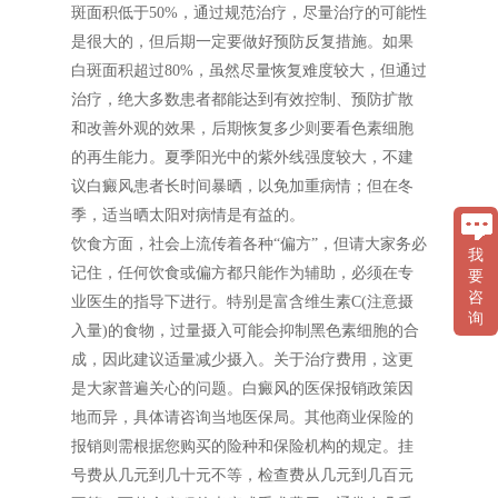
斑面积低于50%，通过规范治疗，尽量治疗的可能性
是很大的，但后期一定要做好预防反复措施。如果
白斑面积超过80%，虽然尽量恢复难度较大，但通过
治疗，绝大多数患者都能达到有效控制、预防扩散
和改善外观的效果，后期恢复多少则要看色素细胞
的再生能力。夏季阳光中的紫外线强度较大，不建
议白癜风患者长时间暴晒，以免加重病情；但在冬
季，适当晒太阳对病情是有益的。
饮食方面，社会上流传着各种“偏方”，但请大家务必
我
记住，任何饮食或偏方都只能作为辅助，必须在专
要
咨
业医生的指导下进行。特别是富含维生素C(注意摄
询
入量)的食物，过量摄入可能会抑制黑色素细胞的合
成，因此建议适量减少摄入。关于治疗费用，这更
是大家普遍关心的问题。白癜风的医保报销政策因
地而异，具体请咨询当地医保局。其他商业保险的
报销则需根据您购买的险种和保险机构的规定。挂
号费从几元到几十元不等，检查费从几元到几百元