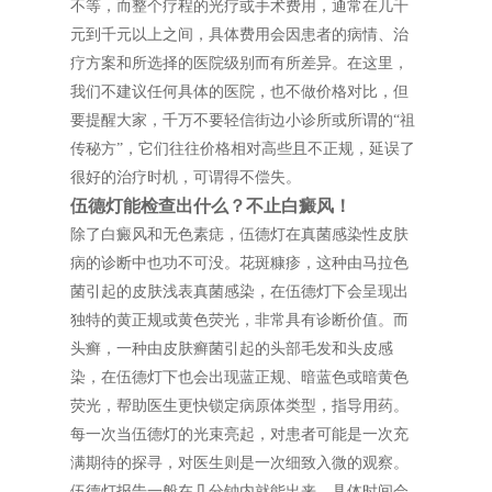
不等，而整个疗程的光疗或手术费用，通常在几千
元到千元以上之间，具体费用会因患者的病情、治
疗方案和所选择的医院级别而有所差异。在这里，
我们不建议任何具体的医院，也不做价格对比，但
要提醒大家，千万不要轻信街边小诊所或所谓的“祖
传秘方”，它们往往价格相对高些且不正规，延误了
很好的治疗时机，可谓得不偿失。
伍德灯能检查出什么？不止白癜风！
除了白癜风和无色素痣，伍德灯在真菌感染性皮肤
病的诊断中也功不可没。花斑糠疹，这种由马拉色
菌引起的皮肤浅表真菌感染，在伍德灯下会呈现出
独特的黄正规或黄色荧光，非常具有诊断价值。而
头癣，一种由皮肤癣菌引起的头部毛发和头皮感
染，在伍德灯下也会出现蓝正规、暗蓝色或暗黄色
荧光，帮助医生更快锁定病原体类型，指导用药。
每一次当伍德灯的光束亮起，对患者可能是一次充
满期待的探寻，对医生则是一次细致入微的观察。
伍德灯报告一般在几分钟内就能出来，具体时间会