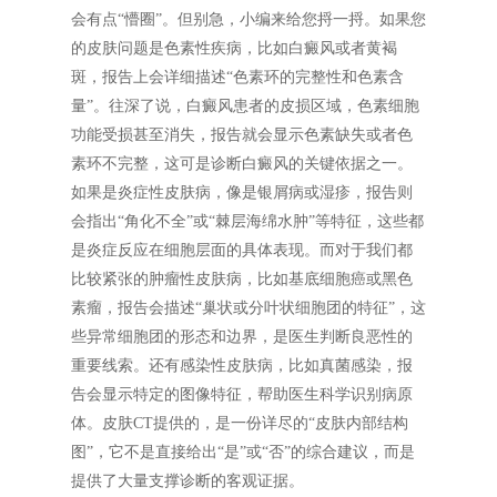
会有点“懵圈”。但别急，小编来给您捋一捋。如果您
的皮肤问题是色素性疾病，比如白癜风或者黄褐
斑，报告上会详细描述“色素环的完整性和色素含
量”。往深了说，白癜风患者的皮损区域，色素细胞
功能受损甚至消失，报告就会显示色素缺失或者色
素环不完整，这可是诊断白癜风的关键依据之一。
如果是炎症性皮肤病，像是银屑病或湿疹，报告则
会指出“角化不全”或“棘层海绵水肿”等特征，这些都
是炎症反应在细胞层面的具体表现。而对于我们都
比较紧张的肿瘤性皮肤病，比如基底细胞癌或黑色
素瘤，报告会描述“巢状或分叶状细胞团的特征”，这
些异常细胞团的形态和边界，是医生判断良恶性的
重要线索。还有感染性皮肤病，比如真菌感染，报
告会显示特定的图像特征，帮助医生科学识别病原
体。皮肤CT提供的，是一份详尽的“皮肤内部结构
图”，它不是直接给出“是”或“否”的综合建议，而是
提供了大量支撑诊断的客观证据。