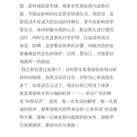
视，及时就医是关键。很多女性朋友因为皮肤问
题，可能会影响到社交甚至情感生活。我想说，皮
肤状况不应成为您自信的绊脚石，更不应影响您享
受生活。保持积极乐观的心态，配合医生进行规范
治疗，同时注意皮肤的日常护理，比如温和清洁、
保湿、防晒，这些看似简单的步骤，却能为您的皮
肤健康提供坚实的保护。记得，爱自己，才能更好
地面对一切挑战。
“我之前也查过皮肤CT，当时医生拿着报告给我分析
得特别细致，虽然没说百分百，但听完心里就踏实
多了，知道该怎么治了。现在白斑已经淡了很多，
真是谢谢医生和小编的科普！”——来自广东的网
友“向阳花开”。是的，每一次专业的解答，每一次真
诚的陪伴，都希望能为您带来这份“心里有底”的温暖
和力量。愿每一位被皮肤问题困扰的女性，都能早
日脱离困扰，重拾自信与美丽！