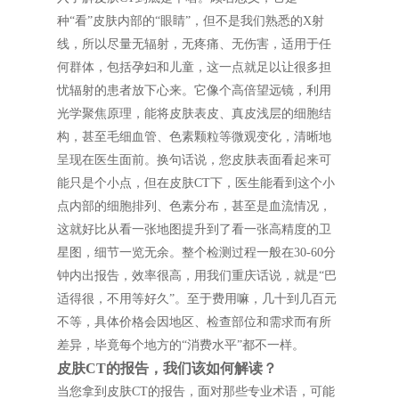
种“看”皮肤内部的“眼睛”，但不是我们熟悉的X射
线，所以尽量无辐射，无疼痛、无伤害，适用于任
何群体，包括孕妇和儿童，这一点就足以让很多担
忧辐射的患者放下心来。它像个高倍望远镜，利用
光学聚焦原理，能将皮肤表皮、真皮浅层的细胞结
构，甚至毛细血管、色素颗粒等微观变化，清晰地
呈现在医生面前。换句话说，您皮肤表面看起来可
能只是个小点，但在皮肤CT下，医生能看到这个小
点内部的细胞排列、色素分布，甚至是血流情况，
这就好比从看一张地图提升到了看一张高精度的卫
星图，细节一览无余。整个检测过程一般在30-60分
钟内出报告，效率很高，用我们重庆话说，就是“巴
适得很，不用等好久”。至于费用嘛，几十到几百元
不等，具体价格会因地区、检查部位和需求而有所
差异，毕竟每个地方的“消费水平”都不一样。
皮肤CT的报告，我们该如何解读？
当您拿到皮肤CT的报告，面对那些专业术语，可能