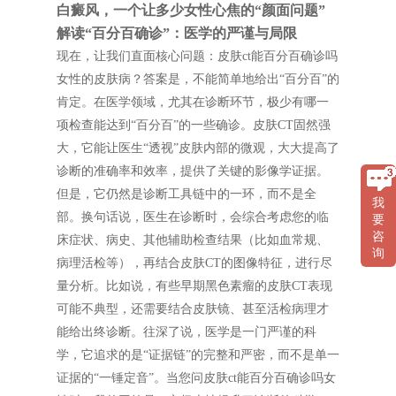
白癜风，一个让多少女性心焦的“颜面问题”
解读“百分百确诊”：医学的严谨与局限
现在，让我们直面核心问题：皮肤ct能百分百确诊吗
女性的皮肤病？答案是，不能简单地给出“百分百”的
肯定。在医学领域，尤其在诊断环节，极少有哪一
项检查能达到“百分百”的一些确诊。皮肤CT固然强
大，它能让医生“透视”皮肤内部的微观，大大提高了
诊断的准确率和效率，提供了关键的影像学证据。
但是，它仍然是诊断工具链中的一环，而不是全
我
部。换句话说，医生在诊断时，会综合考虑您的临
要
咨
床症状、病史、其他辅助检查结果（比如血常规、
询
病理活检等），再结合皮肤CT的图像特征，进行尽
量分析。比如说，有些早期黑色素瘤的皮肤CT表现
可能不典型，还需要结合皮肤镜、甚至活检病理才
能给出终诊断。往深了说，医学是一门严谨的科
学，它追求的是“证据链”的完整和严密，而不是单一
证据的“一锤定音”。当您问皮肤ct能百分百确诊吗女