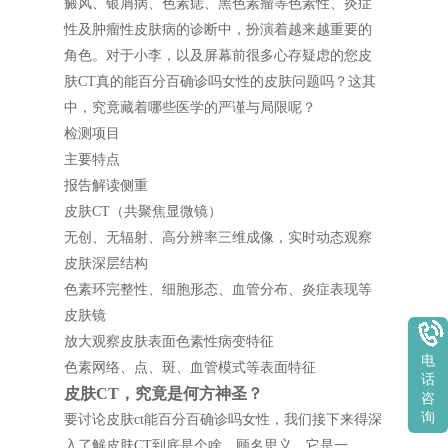
癜风、银屑病、色素痣、黑色素瘤等色素性、炎症
性及肿瘤性皮肤病的诊断中，扮演着越来越重要的
角色。对于小李，以及屏幕前很多心存疑虑的您皮
肤CT真的能百分百确诊吗女性的皮肤问题吗？这其
中，究竟藏着哪些医学的严谨与局限呢？
检测项目
主要特点
报告解读侧重
皮肤CT（共聚焦显微镜）
无创、无辐射、高分辨率三维成像，实时动态观察
皮肤深层结构
色素环完整性、细胞形态、血管分布、炎症表现等
皮肤镜
放大观察皮肤表面色素性病变特征
电
色素网络、点、斑、血管模式等表面特征
话
皮肤CT，究竟是何方神圣？
咨
询
要讨论皮肤ct能百分百确诊吗女性，我们接下来得深
入了解皮肤CT到底是个啥。顾名思义，它是一