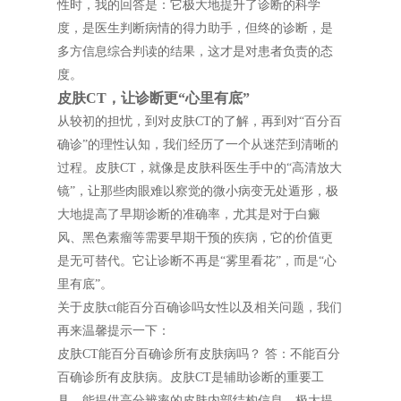
性时，我的回答是：它极大地提升了诊断的科学
度，是医生判断病情的得力助手，但终的诊断，是
多方信息综合判读的结果，这才是对患者负责的态
度。
皮肤CT，让诊断更“心里有底”
从较初的担忧，到对皮肤CT的了解，再到对“百分百
确诊”的理性认知，我们经历了一个从迷茫到清晰的
过程。皮肤CT，就像是皮肤科医生手中的“高清放大
镜”，让那些肉眼难以察觉的微小病变无处遁形，极
大地提高了早期诊断的准确率，尤其是对于白癜
风、黑色素瘤等需要早期干预的疾病，它的价值更
是无可替代。它让诊断不再是“雾里看花”，而是“心
里有底”。
关于皮肤ct能百分百确诊吗女性以及相关问题，我们
再来温馨提示一下：
皮肤CT能百分百确诊所有皮肤病吗？ 答：不能百分
百确诊所有皮肤病。皮肤CT是辅助诊断的重要工
具，能提供高分辨率的皮肤内部结构信息，极大提