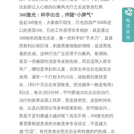
比如那让人心烦的白癜风光疗之后皮肤发红疼。
308激光：科学出击，伴随“小脾气”
电
提起308激光，大家都不陌生，它包括国产308和进
话
口的美国308。它的工作原理非常精妙，就是通过
咨
询
308纳米的激光光束，像一把科学的“手术刀”，直接
照射到白斑区域，刺激黑素细胞的增殖，促进黑色
素的生成。这种疗法广泛应用于白癜风、银屑病、
甚至一些顽固性湿疹等皮肤疾病，而且适用人群非
常广，哪怕是孕妇和儿童，在医生评估后也能安全
使用。通常一个疗程大约10次，就能看到显然变
化，1到3个月左右有望恢复。照光频率一般是每周1
到2次，每次2到3分钟，平均要做20次左右的治疗。
治疗的效果会因人而异，受皮肤类型、皮损时间长
短、以及白斑部位等多种因素影响。您可能会问，
那是不是剂量越大越好呢？其实不然，308激光的剂
量需要根据患者的光敏度来专业设定，不是越大
越“巴适”。有些患者在照光后会有轻微的灼热感，出