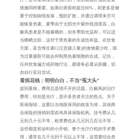
措施同样重要。如果白斑面积超过80%，则更多是侧
重于控制病情发展，预防扩散，并通过调理来尽可
能恢复色素。夏季由于太阳光中紫外线强度高，白
癜风患者是不能暴晒的，但冬季阳光温和，可以适
当晒晒太阳，这对于黑色素的生成也有益。在饮食
方面，富含维生素C(注意摄入量)的食物要少吃，因
为过量摄取可能会抑制黑色素细胞的合成。记住，
任何饮食偏方或药物疗法，都请务必遵从医嘱，切
勿自行盲目尝试。
看病花钱：明明白白，不当“冤大头”
提到看病，费用总是绕不开的话题。白癜风的治疗
费用，特别是光疗，是许多患者关注的焦点。关于
医保报销，这要以当地医保局的政策为准，其他商
业保险的报销则需咨询具体保险机构。挂号费从几
元到几十元不等，检查费也从几元到几百元不等，
这些都是初诊时的小开销。整个光疗疗程的手术费
用，通常在几千元到千元以上不等，这需要结合患