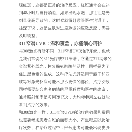
现红斑，这都是正常的治疗反应，红斑通常会在24
到48小时后自行消退。如果出现水泡，那往往是光
剂量偏高导致的，这时候就得赶紧跟医生沟通了，
往深了说，这是皮肤对过度刺激的应激反应，需要
及时调整。
311窄谱UVB：温和覆盖，亦需细心呵护
与308激光有所不同，311窄谱UVB治疗系统，也就
是我们常说的311光疗或311窄谱，它通过311纳米的
窄谱紫外线光，恢复酪氨酸酶的活性，同样是为了
促进黑色素的生成。这种疗法尤其适用于躯干和四
肢等对激光反应可能不那么更快的部位。治疗次数
同样需要结合患者病情的严重程度和医生的建议，
通常照射频率是每周2到3次，大约4到8周左右就能
看到治疗的效果。
和308激光一样，311窄谱UVB的治疗的效果和费用
也需要考虑患者白斑的面积大小、严重程度以及治
疗次数。在治疗过程中，部分患者可能会出现皮肤