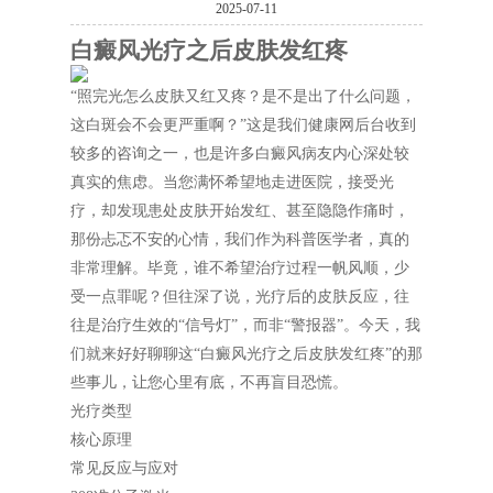
2025-07-11
白癜风光疗之后皮肤发红疼
“照完光怎么皮肤又红又疼？是不是出了什么问题，
这白斑会不会更严重啊？”这是我们健康网后台收到
较多的咨询之一，也是许多白癜风病友内心深处较
真实的焦虑。当您满怀希望地走进医院，接受光
疗，却发现患处皮肤开始发红、甚至隐隐作痛时，
那份忐忑不安的心情，我们作为科普医学者，真的
非常理解。毕竟，谁不希望治疗过程一帆风顺，少
受一点罪呢？但往深了说，光疗后的皮肤反应，往
往是治疗生效的“信号灯”，而非“警报器”。今天，我
们就来好好聊聊这“白癜风光疗之后皮肤发红疼”的那
些事儿，让您心里有底，不再盲目恐慌。
光疗类型
核心原理
常见反应与应对