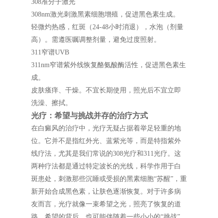
308准分子激光
308nm激光刺激黑素细胞增殖，促进黑色素生成。
轻微灼热感，红斑（24-48小时消退），水泡（剂量
高）。需遵医嘱调整剂量，避免过度照射。
311窄谱UVB
311nm窄谱紫外线恢复酪氨酸酶活性，促进黑色素生
成。
皮肤瘙痒、干燥。不宜长期使用，照光后不宜立即
洗澡、擦拭。
光疗：希望与挑战并存的治疗方式
在白癜风的治疗中，光疗无疑占据着举足轻重的地
位。它并不是指红外光、蓝紫光等，而是特指紫外
线疗法，尤其是我们常说的308光疗和311光疗。这
两种疗法都是通过特定波长的光线，科学作用于白
斑患处，刺激那些沉睡或受损的黑素细胞“苏醒”，重
新开始合成黑色素，让肤色逐渐恢复。对于许多病
友而言，光疗就像一束希望之光，照亮了恢复的道
路。希望的背后，也可能伴随着一些小小的“挑战”，