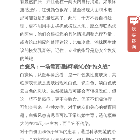
有显然肿胀，并且会在一两天内自行消退。如果疼
痛感强烈，红斑颜色很深，甚至出现大面积水泡，
那可能就是剂量过高了。此时，千万不要自行处
理，更不能用手去挠抓或挤压水泡，应立即联系您
我
的医生，他们会根据您的具体情况调整光疗剂量，
要
咨
或者给出相应的处理建议，比如冷敷、涂抹医生建
询
议的恢复乳膏等。记住，专业的指导是您安全恢复
的关键。
白癜风：一场需要理解和耐心的“持久战”
白癜风，从医学角度看，是一种色素性皮肤病，其
临床表现就是皮肤出现乳白色、瓷白色、淡白色或
云白色的斑块。虽然搓揉后可能会有轻微发红，但
这一些不是癌症，更不会致命。但若不积极治疗，
可能会带来一些并发症。对于病友们关心的婚育问
题，白癜风患者尽量可以正常结婚生育，遗传概率
大约在3%到5%左右，而且它不传染。
对于白斑面积低于50%的患者，通过科学规范的治
疗，是有望实现尽量治疗的，但后期做好预防反复