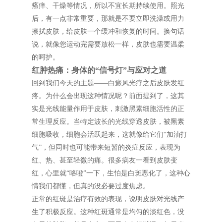
瘙痒、干燥等情况，所以不宜长期持续使用。照光
后，有一点非常重要，那就是不要立即洗澡或用力
擦拭皮肤，给皮肤一个缓冲和恢复的时间。换句话
说，就像您运动完需要放松一样，皮肤也需要温柔
的呵护。
红肿热痛：身体的“信号灯”与应对之道
回到我们今天的主题——白癜风光疗之后皮肤发红
疼。为什么会出现这种情况呢？前面提到了，这其
实是光线能量作用于皮肤，刺激黑素细胞活性的正
常生理反应。当特定波长的光线穿透皮肤，被黑素
细胞吸收，细胞会活跃起来，这就像给它们“加油打
气”，但同时也可能带来短暂的炎症反应，表现为
红、热、甚至轻微的痛。很多病友一看到皮肤变
红，心里就“咯噔”一下，生怕是白斑恶化了，这种心
情我们都懂，但真的没必要过度焦虑。
正常的红斑是治疗有效的表现，说明皮肤对光线产
生了积极反应。这种红斑通常是均匀的淡红色，没