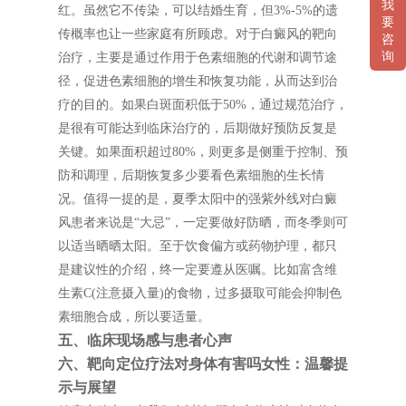
我
红。虽然它不传染，可以结婚生育，但3%-5%的遗
要
传概率也让一些家庭有所顾虑。对于白癜风的靶向
咨
询
治疗，主要是通过作用于色素细胞的代谢和调节途
径，促进色素细胞的增生和恢复功能，从而达到治
疗的目的。如果白斑面积低于50%，通过规范治疗，
是很有可能达到临床治疗的，后期做好预防反复是
关键。如果面积超过80%，则更多是侧重于控制、预
防和调理，后期恢复多少要看色素细胞的生长情
况。值得一提的是，夏季太阳中的强紫外线对白癜
风患者来说是“大忌”，一定要做好防晒，而冬季则可
以适当晒晒太阳。至于饮食偏方或药物护理，都只
是建议性的介绍，终一定要遵从医嘱。比如富含维
生素C(注意摄入量)的食物，过多摄取可能会抑制色
素细胞合成，所以要适量。
五、临床现场感与患者心声
六、靶向定位疗法对身体有害吗女性：温馨提
示与展望