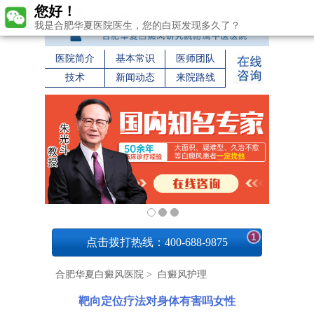
您好！
我是合肥华夏医院医生，您的白斑发现多久了？
医院简介
基本常识
医师团队
技术
新闻动态
来院路线
1
点击拨打热线：400-688-9875
合肥华夏白癜风医院
>
白癜风护理
靶向定位疗法对身体有害吗女性