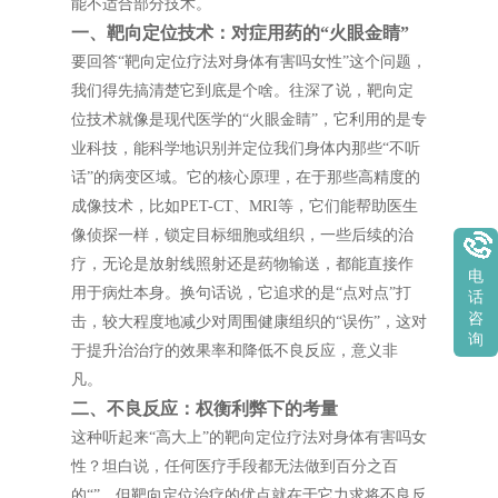
能不适合部分技术。
一、靶向定位技术：对症用药的“火眼金睛”
要回答“靶向定位疗法对身体有害吗女性”这个问题，
我们得先搞清楚它到底是个啥。往深了说，靶向定
位技术就像是现代医学的“火眼金睛”，它利用的是专
业科技，能科学地识别并定位我们身体内那些“不听
话”的病变区域。它的核心原理，在于那些高精度的
成像技术，比如PET-CT、MRI等，它们能帮助医生
像侦探一样，锁定目标细胞或组织，一些后续的治
疗，无论是放射线照射还是药物输送，都能直接作
电
用于病灶本身。换句话说，它追求的是“点对点”打
话
咨
击，较大程度地减少对周围健康组织的“误伤”，这对
询
于提升治治疗的效果率和降低不良反应，意义非
凡。
二、不良反应：权衡利弊下的考量
这种听起来“高大上”的靶向定位疗法对身体有害吗女
性？坦白说，任何医疗手段都无法做到百分之百
的“”，但靶向定位治疗的优点就在于它力求将不良反