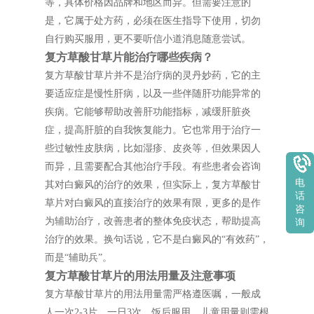
等，具体价格因品牌和地区而异。但需要注意的
是，它属于处方药，必须在医生指导下使用，切勿
自行购买服用，更不要听信小道消息随意尝试。
复方草酸甘草片能治疗哪些疾病？
复方草酸甘草片并不是治疗病的灵丹妙药，它的主
要适应症是慢性肝病，以及一些伴随肝功能异常的
疾病。它能够帮助改善肝功能指标，减缓肝脏炎
症，提高肝脏的自我恢复能力。它也常用于治疗一
些过敏性皮肤病，比如湿疹、皮炎等，但效果因人
而异，且需要配合其他治疗手段。有些患者会咨询
电
其对白癜风的治疗的效果，但实际上，复方草酸甘
话
草片对白癜风的直接治疗的效果有限，更多的是作
咨
为辅助治疗，改善患者的整体免疫状态，帮助提高
询
治疗的效果。换句话说，它不是白癜风的“有效药”，
而是“辅助兵”。
复方草酸甘草片的用法用量及注意事项
复方草酸甘草片的用法用量需严格遵医嘱，一般成
人一次2-3片，一日3次，饭后服用。儿童用量则需根