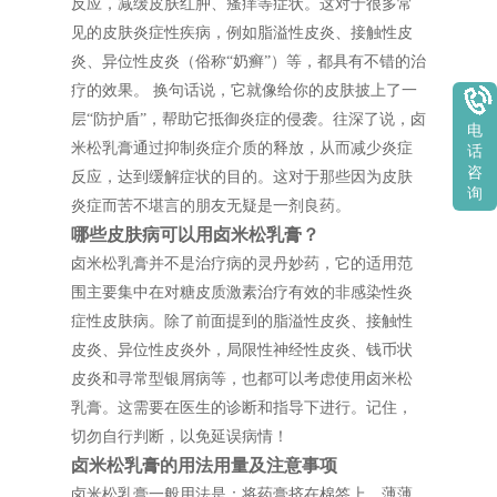
反应，减缓皮肤红肿、瘙痒等症状。这对于很多常
见的皮肤炎症性疾病，例如脂溢性皮炎、接触性皮
炎、异位性皮炎（俗称“奶癣”）等，都具有不错的治
疗的效果。 换句话说，它就像给你的皮肤披上了一
层“防护盾”，帮助它抵御炎症的侵袭。往深了说，卤
电
米松乳膏通过抑制炎症介质的释放，从而减少炎症
话
咨
反应，达到缓解症状的目的。这对于那些因为皮肤
询
炎症而苦不堪言的朋友无疑是一剂良药。
哪些皮肤病可以用卤米松乳膏？
卤米松乳膏并不是治疗病的灵丹妙药，它的适用范
围主要集中在对糖皮质激素治疗有效的非感染性炎
症性皮肤病。除了前面提到的脂溢性皮炎、接触性
皮炎、异位性皮炎外，局限性神经性皮炎、钱币状
皮炎和寻常型银屑病等，也都可以考虑使用卤米松
乳膏。这需要在医生的诊断和指导下进行。记住，
切勿自行判断，以免延误病情！
卤米松乳膏的用法用量及注意事项
卤米松乳膏一般用法是：将药膏挤在棉签上，薄薄