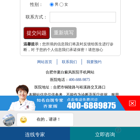
性别：
男
女
联系方式：
温馨提示：
您所填的信息我们将及时反馈给医生进行诊
断，对 于您的个人信息我们承诺保密！请您放心
网站首页
联系我们
我要预约
合肥华夏白癜风医院手机网站
医院电话：
400-688-9875
医院地址：合肥市铜陵路与裕溪路交叉路口
注：本网站信息仅供参考，不能作为诊断及医疗依据，服用
药物或进行治疗时请遵医嘱。如有转载或引用文章涉及版权
问题，请与我们联系。
皖ICP备16014022号-9
在的，请讲！
白斑在线问医生
2条新消息
2
皖公网安备 34010202600947号
连线专家
立即咨询
如何快速治好白癜风？
电话咨询
在线咨询