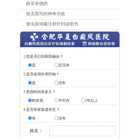
曲安奈德的
他克莫司的神奇功效
驱虫斑鸠菊注射针剂说明书
1.您是否已到医院确诊？
是
还没有
2.是否使用外用药物？
是
没有
3.患病时间有多久？
刚发现
半年内
1年以上
4.是否有家族遗传史？
有
没有
姓名：