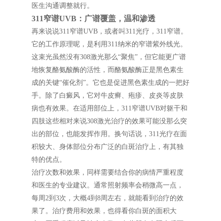
医生沟通调整就行。
311窄谱UVB：广谱覆盖，温和渗透
再来说说311窄谱UVB，或者叫311光疗，311窄谱。
它的工作原理呢，是利用311纳米的窄谱紫外线光。
这束光虽然没有308激光那么“聚焦”，但它能更广谱
地恢复酪氨酸酶的活性，而酪氨酸酶正是黑色素生
成的关键“催化剂”。它也是促进黑色素生成的一把好
手。除了白癜风，它对牛皮癣、疱疹、皮炎等皮肤
病也有效果。在适用部位上，311窄谱UVB对躯干和
四肢这些相对来说308激光治疗的效果可能没那么突
出的部位，也能发挥作用。换句话说，311光疗在面
积较大、身体部位分布广泛的白斑治疗上，有其独
特的优点。
治疗次数和效果，同样需要结合你的病情严重程度
和医生的专业建议。通常照射频率会稍微高一点，
每周2到3次，大概4到8周左右，就能看到治疗的效
果了。治疗费用和效果，也得看你白斑的面积大