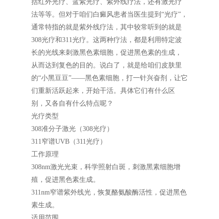
括红外光疗、蓝紫光疗、紫外线疗法，还有激光疗
法等等。但对于咱们白癜风患者当医生提到“光疗”，
通常特指的就是紫外线疗法，其中较常听到的就是
308光疗和311光疗。这两种疗法，都是利用特定波
长的光线来刺激黑色素细胞，促进黑色素的生成，
从而达到复色的目的。说白了，就是给咱们皮肤里
的“小黑豆豆”——黑色素细胞，打一针兴奋剂，让它
们重新活跃起来，开始干活。具体它们有什么区
别，又各自有什么特点呢？
光疗类型
308准分子激光（308光疗）
311窄谱UVB（311光疗）
工作原理
308nm激光光束，科学照射白斑，刺激黑素细胞增
殖，促进黑色素生成。
311nm窄谱紫外线光，恢复酪氨酸酶活性，促进黑色
素生成。
适用范围