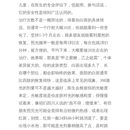
儿童，在医生的专业评估下，也能用。换句话说，
它的安全性是得到广泛认同的。
治疗次数不是一概而论的，得看你白斑的具体情
况。但通常一个疗程大概10次，你就能看到一些变
化了。坚持1-3个月左右，很多朋友就能看到显然的
恢复。照光频率一般是每周1到2次，每次也就2到3
分钟，挺方便的。平均下来，大概要做20次左右的
治疗。效果呢，那真是“甲之蜜糖，乙之砒霜”，个体
差异挺大的。你的皮肤类型、白斑出现多久了、长
在哪个部位，都会影响终的效果。面部的白斑通常
比四肢的恢复得快，这是临床上常见的现象。308激
光的剂量可不是越大越好，医生会根据你的光敏度
来定，光敏度就是你皮肤对光的敏感程度，得慢慢
试着来，像咱们四川人说的“急不得，慢慢来”。有些
朋友照完光可能会觉得有点轻微灼热感，或者出现
红斑，别慌，红斑一般24到48小时就消退了。要是
出现小水泡，那可能是光剂量稍微高了点，及时跟