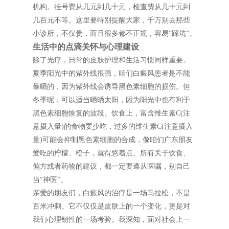
机构。挂号费从几元到几十元，检查费从几十元到
几百元不等。这里要特别提醒大家，千万别去那些
小诊所，不仅贵，而且很多都不正规，容易“踩坑”。
生活中的点滴关怀与心理建设
除了光疗，日常的皮肤护理和生活习惯同样重要。
夏季阳光中的紫外线很强，咱们白癜风患者是不能
暴晒的，因为紫外线会诱导黑色素细胞的损伤。但
冬季呢，可以适当晒晒太阳，因为阳光中也有利于
黑色素细胞恢复的波段。饮食上，富含维生素C(注
意摄入量)的食物要少吃，过多的维生素C(注意摄入
量)可能会抑制黑色素细胞的合成，像咱们广东朋友
爱吃的柠檬、橙子，就得悠着点。所有关于饮食、
偏方或者药物的建议，都一定要遵从医嘱，别自己
当“神医”。
亲爱的朋友们，白癜风的治疗是一场马拉松，不是
百米冲刺。它不仅仅是皮肤上的一个变化，更是对
我们心理韧性的一场考验。我深知，面对社会上一