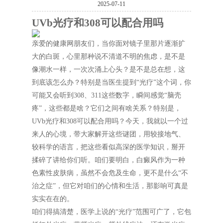
2025-07-11
UVb光疗和308可以配合用吗
亲爱的健康网朋友们，当你面对镜子里那片逐渐扩
大的白斑，心里那种说不清道不明的焦虑，是不是
像潮水一样，一次次涌上心头？是不是总在想，这
到底该怎么办？特别是当医生提到“光疗”这个词，你
可能又会听到308、311这些数字，瞬间感觉“脑壳
疼”，这些都是啥？它们之间有啥关系？特别是，
UVb光疗和308可以配合用吗？今天，我就以一个过
来人的心境，带大家解开这些谜团，用较接地气、
较科学的语言，把这些看似高深的医学知识，掰开
揉碎了讲给你们听。咱们要明白，白癜风作为一种
色素性皮肤病，虽然不会危及生命，更不是什么“不
治之症”，但它对咱们的心情和生活，那影响可真是
实实在在的。
咱们得搞清楚，医学上说的“光疗”范围可广了，它包