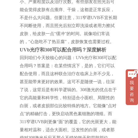
小、严重程度以及治疗次数。有些朋友在照光后可
能会觉得皮肤有点瘙痒、干燥，这都是正常反应，
不是什么大问题。但要注意，311窄谱UVB不宜长期
不间断使用，而且照光后别立即洗澡或者用力擦拭
皮肤，给皮肤一点“缓冲”的时间。就像咱们常说
的，“心急吃不了热豆腐”，皮肤恢复也需要过程。
UVb光疗和308可以配合用吗？深度解析
回到咱们今天较核心的问题：UVb光疗和308可以配
合用吗？答案是：在某些情况下，是的，它们可以
配合使用，而且这种联合治疗在临床上并不少见，
甚至能带来更好的效果。这可不是随便一说，往深
我
要
了说，这背后是有科学逻辑的。308激光的优点在于
咨
它的高能量和科学性，特别适合小面积、局限性的
询
白斑，或者皮损部位比较特殊的地方。它能像“点对
点”的精确打击，更快启动黑色素细胞的增殖。而
311窄谱UVB则更像“面”的覆盖，它的光斑更大，能
量相对温和，适合大面积、泛发性的白斑，或者那
些对308激光反应不那么不错的躯干和四肢部位。