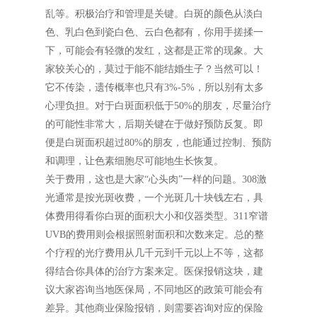
乱等。积极治疗和管理是关键。白斑的颜色从淡白
色、乳白色到瓷白色、云白色都有，你用手搓揉一
下，可能会有轻微的发红，这都是正常的现象。大
家较关心的，莫过于能不能结婚生子？当然可以！
它不传染，遗传概率也只有3%-5%，所以别有太多
心理负担。对于白斑面积低于50%的朋友，尽量治疗
的可能性非常大，后期关键在于做好预防反复。即
便是白斑面积超过80%的朋友，也能通过控制、预防
和调理，让色素细胞尽可能地生长恢复。
关于费用，这也是大家“心头肉”一样的问题。308激
光通常是按光斑收费，一个光斑几十块钱左右，具
体费用得看你白斑的面积大小和仪器类型。311窄谱
UVB的费用则会根据照射面积和次数来定。总的整
个疗程的光疗费用从几千元到千元以上不等，这都
得结合你具体的治疗方案来定。医保报销这块，建
议大家咨询当地医保局，不同地区的政策可能会有
差异。其他商业保险报销，则需要咨询对应的保险