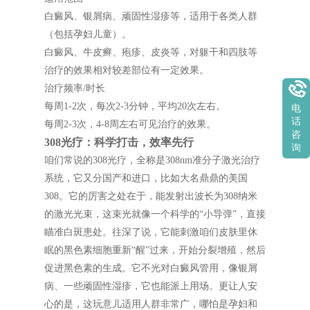
白癜风、银屑病、顽固性湿疹等，适用于各类人群
（包括孕妇儿童）。
白癜风、牛皮癣、疱疹、皮炎等，对躯干和四肢等
治疗的效果相对较差部位有一定效果。
治疗频率/时长
每周1-2次，每次2-3分钟，平均20次左右。
电
话
每周2-3次，4-8周左右可见治疗的效果。
咨
308光疗：科学打击，效率先行
询
咱们常说的308光疗，全称是308nm准分子激光治疗
系统，它又分国产和进口，比如大名鼎鼎的美国
308。它的厉害之处在于，能发射出波长为308纳米
的激光光束，这束光就像一个科学的“小导弹”，直接
瞄准白斑患处。往深了说，它能刺激咱们皮肤里休
眠的黑色素细胞重新“醒”过来，开始分裂增殖，然后
促进黑色素的生成。它不光对白癜风管用，像银屑
病、一些顽固性湿疹，它也能派上用场。更让人安
心的是，这玩意儿适用人群非常广，哪怕是孕妇和