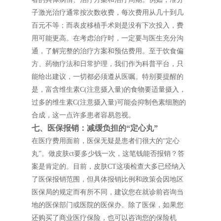
子激光治疗通常按次数收费，每次费用从几十到几
百元不等；而表皮移植手术则是没有下次投入，费
用可能更高。在考虑治疗时，一定要与医生充分沟
通，了解完整的治疗方案和预估费用。至于饮食偏
方、药物疗法和日常护理，我们作为科普平台，只
能给出建议，一切都必须遵从医嘱。特别要提醒的
是，富含维生素C(注意摄入量)的食物要适量摄入，
过多的维生素C(注意摄入量)可能会抑制色素细胞的
合成，这一点许多患者容易忽视。
七、医保报销：减缓负担的“定心丸”
在医疗费用面前，医保无疑是患者们很大的“定心
丸”。做皮肤ct要多少钱一次，这笔钱能否报销？答
案是肯定的。目前，皮肤CT这项检查大多已经纳入
了医保报销范围，但具体报销比例和政策会因地区
医保局的规定而有所不同，建议您在就诊前咨询当
地的医保部门或医院的医保办。除了医保，如果您
还购买了商业医疗保险，也可以咨询您的保险机