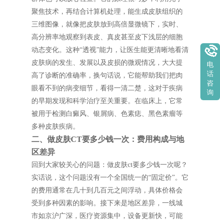
聚焦技术，再结合计算机处理，能生成皮肤组织的
三维图像，就像把皮肤放到高倍显微镜下，实时、
高分辨率地观察到表皮、真皮甚至皮下浅层的细胞
动态变化。这种“透视”能力，让医生能更清晰地看清
皮肤病的发生、发展以及皮损的微观情况，大大提
电
话
高了诊断的准确率，换句话说，它能帮助我们把肉
咨
眼看不到的病变细节，看得一清二楚，这对于疾病
询
的早期发现和科学治疗至关重要。在临床上，它常
被用于检测白癜风、银屑病、色素痣、黑色素瘤等
多种皮肤疾病。
二、做皮肤CT要多少钱一次：费用构成与地
区差异
回到大家较关心的问题：做皮肤ct要多少钱一次呢？
实话说，这个问题没有一个全国统一的“固定价”。它
的费用通常在几十到几百元之间浮动，具体价格会
受到多种因素的影响。接下来是地区差异，一线城
市如京沪广深，医疗资源集中，设备更新快，可能