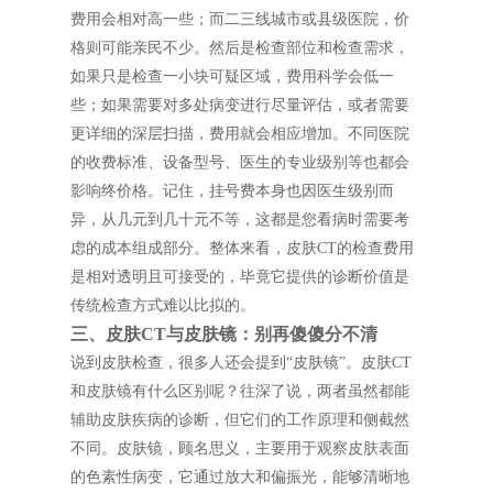
费用会相对高一些；而二三线城市或县级医院，价
格则可能亲民不少。然后是检查部位和检查需求，
如果只是检查一小块可疑区域，费用科学会低一
些；如果需要对多处病变进行尽量评估，或者需要
更详细的深层扫描，费用就会相应增加。不同医院
的收费标准、设备型号、医生的专业级别等也都会
影响终价格。记住，挂号费本身也因医生级别而
异，从几元到几十元不等，这都是您看病时需要考
虑的成本组成部分。整体来看，皮肤CT的检查费用
是相对透明且可接受的，毕竟它提供的诊断价值是
传统检查方式难以比拟的。
三、皮肤CT与皮肤镜：别再傻傻分不清
说到皮肤检查，很多人还会提到“皮肤镜”。皮肤CT
和皮肤镜有什么区别呢？往深了说，两者虽然都能
辅助皮肤疾病的诊断，但它们的工作原理和侧截然
不同。皮肤镜，顾名思义，主要用于观察皮肤表面
的色素性病变，它通过放大和偏振光，能够清晰地