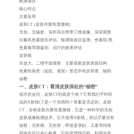
检测项目
核心特点
主要应用
皮肤CT (皮肤共聚焦显微镜)
无创、无辐射、实时高分辨率三维成像、深层观察
白癜风色素脱失评估、银屑病炎症监测、色素痣/黑
色素瘤早期鉴别、治疗的效果评估
皮肤镜
非放大、二维平面观察、主要观察皮肤表面结构
色素性病变（如痣、雀斑）形态学初步筛查、辅助
诊断
一、皮肤CT：看清皮肤深处的“秘密”
或许您会问，皮肤CT到底是个啥？它和我们平时听
说的X射线CT是一个东西吗？答案是否定的。皮肤
CT，全称皮肤共聚焦显微镜，它是一种科学的无创
皮肤成像检测技术。它不使用X射线，所以尽量没有
辐射，无疼痛、无伤害，即使是孕妇、儿童等特殊
群体也可以放心检查。它的原理很巧妙，利用光学