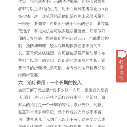
传染。它虽然有3%-5%的遗传概率，但绝大多数患
者都可以正常结婚生育。对于白癜风患者做皮肤ct要
多少钱一次，这笔开销是他们治疗路上必须考量的
一部分。要知道，白斑面积低于50%的患者，通过规
范治疗，有很大机会可以实现尽量复色，后期做好
预防反复措施；即使白斑面积超过80%，也能通过控
制、预防和调理，较大程度地恢复色素细胞的生
长。夏季紫外线强烈，白斑部位需要严格防晒；冬
季则可以适当晒太阳，以促进色素细胞的生长。这
我
要
些日常的护理和生活习惯，与专业的医疗检查和治
咨
疗同样重要。
询
六、治疗费用：一个长期的投入
当您了解了做皮肤ct要多少钱一次后，更重要的是要
认识到，这仅仅是整个治疗过程中的一小部分。白
癜风的治疗是一个长期的过程，涉及光疗、药物、
甚至手术等多种手段。整个疗程的光疗或手术费
用，通常从几千元到千元以上不等，这需要结合患
者的具体病情、治疗方案和治疗周期。例如，准分