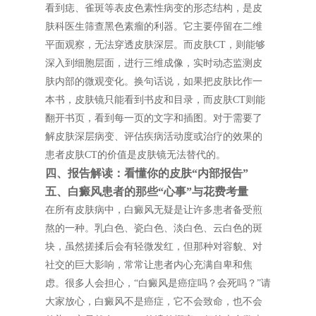
看到痣、雀斑等表皮色素性病变的形态结构，是皮
肤科医生筛查黑色素瘤的利器。它主要停留在二维
平面观察，无法穿透皮肤深层。而皮肤CT，则能够
深入到细胞层面，进行三维成像，实时动态监测皮
肤内部的微观变化。换句话说，如果把皮肤比作一
本书，皮肤镜只能看到书皮和目录，而皮肤CT则能
翻开书页，看到每一页的文字和插图。对于需要了
解皮肤深层病变、评估疾病活动度或治疗的效果的
患者皮肤CT的价值是皮肤镜无法替代的。
四、报告解读：看懂你的皮肤“内部报告”
五、白癜风患者的那些“心事”与花费考量
在所有皮肤病中，白癜风无疑是让许多患者备受煎
熬的一种。乳白色、瓷白色、淡白色、云白色的斑
块，虽然搓揉后会有轻微发红，但那种对容貌、对
社交的巨大影响，常常让患者内心充满自卑和焦
虑。很多人会担心，“白癜风是癌症吗？会死吗？”请
大家放心，白癜风不是癌症，它不会致命，也不会