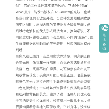
剑”，它的工作原理其实挺巧妙的。它通过特殊的
Wood滤片，能发出波长在320-400nm的光波，也就
是我们常说的长波紫外线。当这种光波照射到皮肤
病变区域时，皮损内部的某些物质会吸收光能，然
后以特定波长的荧光形式释放出来。换句话说，不
电
同的皮肤问题在伍德灯下会呈现出不同的“脸色”，医
话
生就能根据这些独特的荧光表现，对疾病做出初步
咨
询
判断。
白癜风在伍德灯下会呈现出境界清楚、明亮的蓝白
色荧光斑，像雪花一样清晰；而无色素痣则通常是
浅蓝白色，亮度不如白癜风。花斑糠疹会发出黄正
规或黄色荧光；头癣则可能出现蓝正规、暗蓝色或
暗黄色荧光；马拉色菌性毛囊炎则是蓝黑色斑或蓝
白色点状荧光；一些卟啉代谢异常性疾病则会呈现
粉红到橙黄色的荧光。往深了说，伍德灯的优点在
于它的便捷性和无创性。检查费用一般几十元，是
否报销得看您当地的医保政策。它对身体，没有辐