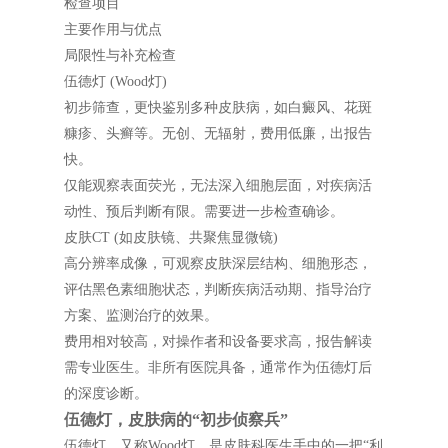
检查项目
主要作用与优点
局限性与补充检查
伍德灯 (Wood灯)
初步筛查，更快鉴别多种皮肤病，如白癜风、花斑
糠疹、头癣等。无创、无辐射，费用低廉，出报告
快。
仅能观察表面荧光，无法深入细胞层面，对疾病活
动性、预后判断有限。需要进一步检查确诊。
皮肤CT (如皮肤镜、共聚焦显微镜)
高分辨率成像，可观察皮肤深层结构、细胞形态，
评估黑色素细胞状态，判断疾病活动期、指导治疗
方案、监测治疗的效果。
费用相对较高，对操作者和设备要求高，报告解读
需专业医生。非所有医院具备，通常作为伍德灯后
的深度诊断。
伍德灯，皮肤病的“初步侦察兵”
伍德灯，又称Wood灯，是皮肤科医生手中的一把“利