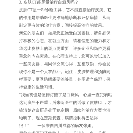
3. 皮肤CT能尽量治疗白癜风吗？
皮肤CT是一种诊断工具，它不能直接治疗疾病。它
的作用是帮助医生更准确地诊断和评估病情，从而
制定更有效的治疗方案，间接提高治疗的效果。
亲爱的朋友们，如果您正饱受白斑困扰，请务必保
持积极的心态。在就业方面，请相信您的能力和才
华远比皮肤上的斑点更重要，许多企业和岗位更看
重您的内在素质。在心理支持上，您可以尝试加入
一些病友群，与同伴交流心得，互相鼓励，你会发
现你不是一个人在战斗。记住，皮肤护理和预防同
样重要，夏季防晒霜要涂够量，冬季适当保湿，保
持健康的生活习惯。
“我当初也是伍德灯照了是白癜风，心里一直犯嘀咕
这到底严不严重，后来听医生的话做了皮肤CT，才
搞清楚这白斑是处于稳定期，后续的治疗方案也清
晰明了。现在定期复查，病情控制得巴适得
很！”——一位来自四川成都的病友张姐。