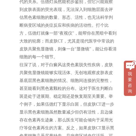
代的关系。伍德灯虽然能初步鉴别，但它只能观察
到皮肤表面的荧光表现，无法深入到细胞层面去评
估黑色素细胞的数量、形态、活性，也无法科学判
断病变区域的炎症反应和疾病的活动性。打个比
方，伍德灯就像一部“夜视仪”，能帮你在黑暗中看到
大致的轮廓；而皮肤CT，尤其是现代医学中常说的
皮肤共聚焦显微镜，则像一台“显微镜”，能让你看清
细胞的每一个细节。
往深了说，对于白癜风这类色素脱失性疾病，皮肤
共聚焦显微镜能够实现活体、无创地观察皮肤表皮
我
要
基底层黑色素细胞的情况、细胞间连接的完整性，
咨
甚至能看到黑色素颗粒的分布。这对于医生判断白
询
斑是处于进展期、稳定期还是恢复期至关重要。举
个例子，如果伍德灯下显示白斑，但皮肤CT进一步
显示黑色素细胞虽然数量减少但仍有活性，且边缘
存在色素再生迹象，那么医生可能会倾向于采用光
疗等促色素再生的方案。反之，如果皮肤CT显示黑
色素细胞几乎尽量缺失，且病变区域炎症活跃，可