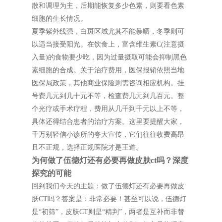
散和调理为主，后期能恢复多少色素，则要看色素
细胞的生长情况。
夏季紫外线强，白斑区域尤其不能暴晒，冬季则可
以适当接受阳光。在饮食上，富含维生素C(注意摄
入量)的食物要少吃，因为过量摄取可能会抑制黑色
素细胞的合成。关于治疗费用，医保报销依照当地
医保局政策，其他商业保险则需咨询相应机构。挂
号费几元到几十元不等，检查费几元到几百元。整
个光疗或手术疗程，费用从几千到千元以上不等，
具体还得结合患者的治疗方案。这里要提醒大家，
千万别轻信小诊所的夸大宣传，它们往往收费高昂
且不正规，选择正规医院才是王道。
为何做了伍德灯还有必要再做皮肤ct吗？深度
探究的可能
回到我们今天的主题：做了伍德灯还有必要再做皮
肤CT吗？答案是：非常必要！甚至可以说，伍德灯
是“初筛”，皮肤CT则是“精判”，两者是互补而非替