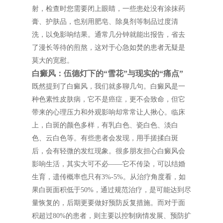
射，检查时您需要闭上眼睛，一些患处没有涂抹药
膏、护肤品，也别用肥皂、除臭剂等制品过度清
洗，以免影响结果。通常几分钟就能出报告，省去
了漫长等待的煎熬，这对于心急如焚的患者无疑是
莫大的宽慰。
白癜风：伍德灯下的“雪花”与现实的“痛点”
既然提到了白癜风，我们就多聊几句。白癜风是一
种色素性皮肤病，它不是癌症，更不会致命，但它
带来的心理压力和外观影响却常常让人揪心。临床
上，白斑的颜色多样，有乳白色、瓷白色、淡白
色、云白色等。有些患者会发现，用手搓揉白斑
后，会有轻微的发红现象。很多朋友担心白癜风会
影响生活，其实大可不必——它不传染，可以结婚
生育，遗传概率也只有3%-5%。从治疗角度看，如
果白斑面积低于50%，通过规范治疗，是可能达到尽
量恢复的，后期更要做好预防反复措施。而对于面
积超过80%的患者，则主要以控制病情发展、预防扩