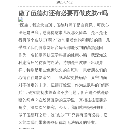
2025-07-12
做了伍德灯还有必要再做皮肤ct吗
“医生，我这块白斑，伍德灯照了是白癜风，可我心
里还是没底，总觉得这事儿没那么简单，是不是还
得再做个皮肤CT啊？”这句带着焦灼和期盼的话，几
乎成了我们健康网后台每天都能收到的高频提问。
作为一名长期深耕医学科普的健康小编，我深知这
种患病后的彷徨与迷茫。特别是当皮肤上出现异
样，特别是那些色素脱失的白斑时，患者朋友们的
心情往往是复杂的——既渴望更快确诊，又害怕面
对不确定的未来。伍德灯检查，作为皮肤科的“侦察
兵”，确实能初步筛查出不少问题，但它是否就是诊
断的终点？在纷繁复杂的医学里，真相往往需要多
角度、深层次的探究。今天，我们就来好好聊聊，
做了伍德灯之后，这“皮肤CT”究竟有没有必要，它
又能给我们带来哪些伍德灯无法触及的答案。