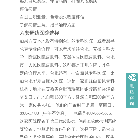
鉴别白斑类型、评估病情、排除其他疾病
评估病情
白斑面积测量、色素脱失程度评估
了解病情进展、指导治疗方案
六安周边医院选择
如果六安本地没有特别合适的专科医院，或者想寻
求更专业的诊疗，可以考虑前往合肥。安徽医科大
学一附属医院皮肤科、安徽省立医院皮肤科、合肥
市一人民医院皮肤科，这些都是正规医院，具备一
定的诊疗水平。合肥还有一些白癜风专科医院，比
如合肥华夏白癜风医院，这是一家正规白癜风专科
电
机构，地址在安徽省合肥市瑶海区铜陵路和裕溪路
话
交叉口，占地面积1300平方，建筑面积5200余平方
咨
询
米，床位共76张。 他们的门诊时间是周一至周日，
8:00-17:00（中午不休息），电话是400-688-9875。
这家医院配备了第三代皮肤ct、智能ai成像检测系统
等设备，也算是比较科学的了。选择医院，适合自
己的才是较重要的，要综合考虑医院的口碑、医生