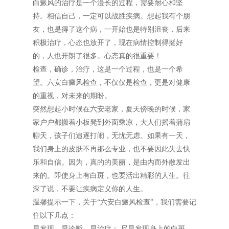
白癜风的治疗是一个漫长的过程，需要耐心和坚
持。相信自己，一定可以战胜疾病。想起我有个朋
友，也是得了这个病，一开始也是特别沮丧，后来
积极治疗，心态也放开了，现在病情控制得挺好
的，人也开朗了很多。心态真的很重要！
检查，确诊，治疗，这是一个过程，也是一个希
望。六安白癜风检查，不仅仅是检查，更是对健康
的重视，对未来的期盼。
突然想起小时候在六安老家，夏天傍晚的时候，家
家户户都搬着小板凳到外面乘凉，大人们摇着蒲扇
聊天，孩子们追逐打闹，无忧无虑。如果有一天，
我们身上的皮肤不再那么专业，也不要因此失去快
乐和自信。因为，真的的美丽，是由内而外散发出
来的。即使身上有白斑，也要活出精彩的人生。往
深了说，不要让疾病定义你的人生。
温馨提示一下，关于“六安白癜风检查”，我们需要记
住以下几点：
早发现、早诊断、早治疗： 尽早发现身上的白斑，