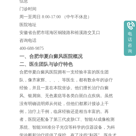
信息
门诊时间
周一至周日 8:00-17:00 （中午不休息）
医院地址
安徽省合肥市瑶海区铜陵路和裕溪路交叉口
电
话
咨询电话
咨
400-688-9875
询
一、合肥华夏白癜风医院概况
二、医生团队与诊疗特色
合肥华夏白癜风医院拥有一支经验丰富的医生团
队，像齐家辉、、、、等医生，都有数余年的诊疗
经验，并且一直在本院坐诊。他们擅长治疗白癜
风、银屑病、无色素痣等各类白斑白点疾病。虽然
没有明确说明师从何处，但他们都累计接诊上千
例，治疗上千例，临床经验还是相当丰富的。再
者，医院还配备了第三代皮肤CT、智能AI成像检测
系统、智能308准分子光仪等科学的仪器设备，为科
学诊断和治疗提供了保护。有了这些“利器”，医生才