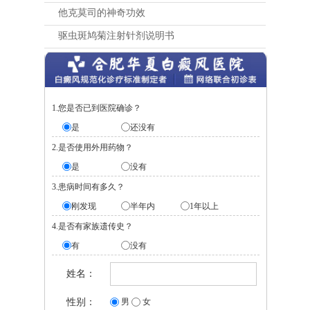
他克莫司的神奇功效
驱虫斑鸠菊注射针剂说明书
1.您是否已到医院确诊？
是
还没有
2.是否使用外用药物？
是
没有
3.患病时间有多久？
刚发现
半年内
1年以上
4.是否有家族遗传史？
有
没有
姓名：
性别：
男
女