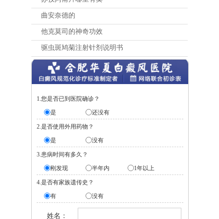
曲安奈德的
他克莫司的神奇功效
驱虫斑鸠菊注射针剂说明书
1.您是否已到医院确诊？
是
还没有
2.是否使用外用药物？
是
没有
3.患病时间有多久？
刚发现
半年内
1年以上
4.是否有家族遗传史？
有
没有
姓名：