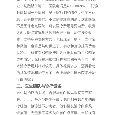
址，别跑错了地方。医院电话是400-688-9875，门诊
时间是周一至周日，早上8点到下午5点，中午不休
息，还是挺方便的。不过需要注意的是，这家医院
不是医保定点医院，所以医疗费用需要自费。收费
方面，医院宣称价格透明合理平价，治疗按次收
费，支持多种支付方式，包括现金、刷卡、支付宝
和微信，也算是与时俱进了。初诊和复诊挂号费都
是20元，检查费和药物费用则根据具体项目和药物
类型而定，光疗费用根据疗程和面积有所不同，手
术治疗费用则相对较高。具体花费多少，还得看您
的具体情况和治疗方案。合肥华夏白斑医院怎样治
疗白斑呢？
二、医生团队与诊疗设备
医生是治疗的关键。合肥华夏白癜风医院有齐家
辉、、、、等八位医生坐诊，他们都有数余年的诊
疗经验，接诊过不少患者。他们擅长治疗白癜风、
银屑病、无色素痣等各类白斑白点疾病。虽然没有