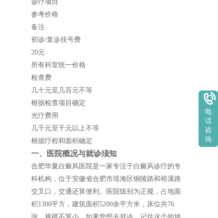
诊疗项目
参考价格
备注
初诊/复诊挂号费
20元
所有科室统一价格
检查费
几十元至几百元不等
根据检查项目确定
电
光疗费用
话
几千元至千元以上不等
咨
询
根据疗程和面积确定
一、医院概况与就诊须知
合肥华夏白癜风医院是一家专注于白癜风诊疗的专
科机构，位于安徽省合肥市瑶海区铜陵路和裕溪路
交叉口，交通还算便利。医院级别为正规，占地面
积1300平方，建筑面积5200余平方米，床位共76
张，规模不算小。如果您想去就诊，记住这个的地