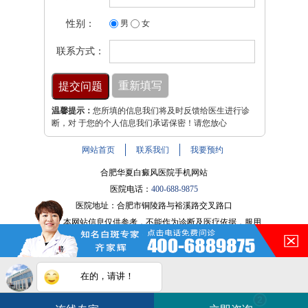
性别：
男
女
联系方式：
温馨提示：
您所填的信息我们将及时反馈给医生进行诊
断，对 于您的个人信息我们承诺保密！请您放心
网站首页
联系我们
我要预约
合肥华夏白癜风医院手机网站
医院电话：
400-688-9875
医院地址：合肥市铜陵路与裕溪路交叉路口
注：本网站信息仅供参考，不能作为诊断及医疗依据，服用
在的，请讲！
药物或进行治疗时请遵医嘱。如有转载或引用文章涉及版权
问题，请与我们联系。
皖ICP备16014022号-9
您的白斑在什么部位？
白斑在线问医生
2条新消息
2
皖公网安备 34010202600947号