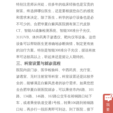
特别注意师从何处，但多年的临床经验也是宝贵的
财富。终选择哪位医生，还是要根据您自己的感觉
和需求来决定。除了医生，科学的诊疗设备也是必
不可少的。合肥华夏白癜风医院拥有第三代皮肤
CT、智能AI成像检测系统、智能308准分子光仪、
311UVB、体外药离子渗透仪、靶向仪等设备。这些
设备可以帮助医生更准确地诊断病情，制定更有效
的治疗方案。特别是智能308准分子光仪，据说有效
率可达较高以上，听起来还是挺让人期待的。
三、科室设置与就诊流程
医院内设门诊、医学检验科、中西药房、光疗室、
渗透室、无针注射室等科室，科室设置还是比较齐
全的，能够满足白癜风患者的诊疗需求。如果您想
去合肥华夏白斑医院就诊，可以乘坐市内6路、101
路、134路、146路、163路公交车在裕铜路口站下
车，或者乘坐轨道交通1号线，转乘106路到裕铜路
我
口站，再步行一段距离即可到达。到了医院，接下
要