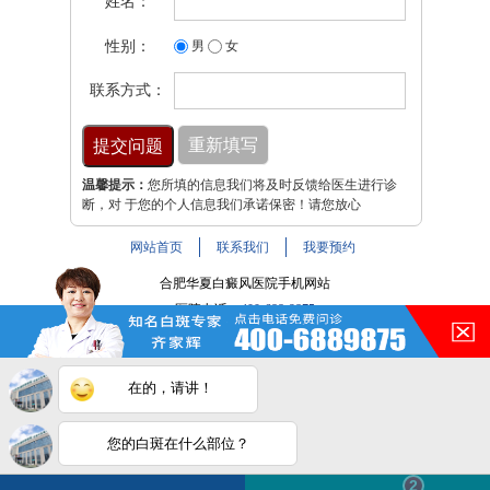
姓名：
性别：
男
女
联系方式：
温馨提示：
您所填的信息我们将及时反馈给医生进行诊
断，对 于您的个人信息我们承诺保密！请您放心
网站首页
联系我们
我要预约
合肥华夏白癜风医院手机网站
医院电话：
400-688-9875
医院地址：合肥市铜陵路与裕溪路交叉路口
注：本网站信息仅供参考，不能作为诊断及医疗依据，服用
在的，请讲！
药物或进行治疗时请遵医嘱。如有转载或引用文章涉及版权
问题，请与我们联系。
皖ICP备16014022号-9
您的白斑在什么部位？
白斑在线问医生
2条新消息
2