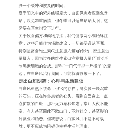
肤一个缓冲和恢复的时间。
夏季阳光中的紫外线强度大，白癜风患者应避免暴
晒，以免加重病情。但冬季可以适当晒晒太阳，这
需要在医生指导下进行。
关于饮食偏方和药物疗法，我们健康网小编始终注
意，这些只能作为辅助建议，一切都要遵从医嘱。
特别是富含维生素C(注意摄入量)的食物，应注意适
量摄入，因为过多的维生素C(注意摄入量)可能会抑
制黑素细胞的合成。那种“一口气干掉一斤橙子”的豪
迈，在白癜风治疗期间，可能就得收敛一下了。
走出白斑阴霾：心理与生活建议
白癜风虽然不致命，但它的存在，确实像一块沉重
的石头，压在许多患者的心头。看到自己身上一点
点扩散的白斑，那种无力感和焦虑，常让人夜不能
寐。有人甚至因此不敢出门，不敢社交，甚至影响
到就业和婚恋。但我想说，白癜风并不是不可战
胜，更不应成为阻碍你幸福生活的理由。