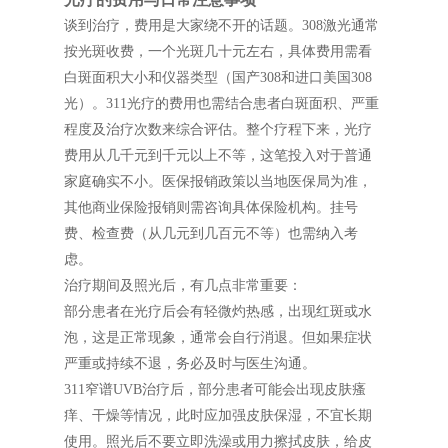
谈到治疗，费用是大家绕不开的话题。308激光通常
按光斑收费，一个光斑几十元左右，具体费用需看
白斑面积大小和仪器类型（国产308和进口美国308
光）。311光疗的费用也需结合患者白斑面积、严重
程度及治疗次数来综合评估。整个疗程下来，光疗
费用从几千元到千元以上不等，这笔投入对于普通
家庭确实不小。医保报销政策以当地医保局为准，
其他商业保险报销则需咨询具体保险机构。挂号
费、检查费（从几元到几百元不等）也需纳入考
虑。
治疗期间及照光后，有几点非常重要：
部分患者在光疗后会有轻微灼热感，出现红斑或水
泡，这是正常现象，通常会自行消退。但如果症状
严重或持续不退，务必及时与医生沟通。
311窄谱UVB治疗后，部分患者可能会出现皮肤瘙
痒、干燥等情况，此时应加强皮肤保湿，不宜长期
使用。照光后不要立即洗澡或用力擦拭皮肤，给皮