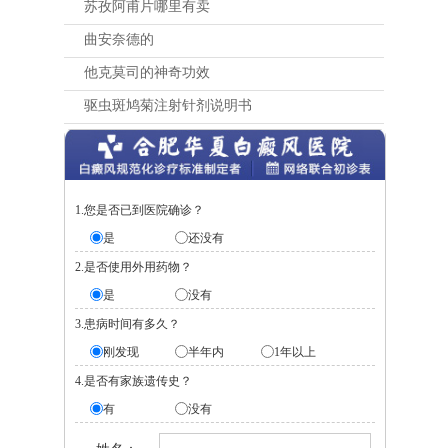
苏孜阿甫片哪里有卖
曲安奈德的
他克莫司的神奇功效
驱虫斑鸠菊注射针剂说明书
1.您是否已到医院确诊？
是
还没有
2.是否使用外用药物？
是
没有
3.患病时间有多久？
刚发现
半年内
1年以上
4.是否有家族遗传史？
有
没有