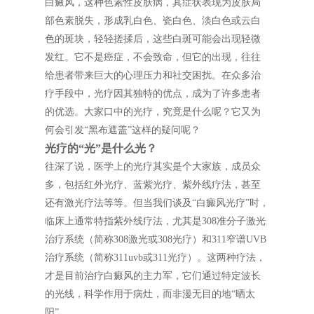
白癜风，这种色素性皮肤病，其症状表现为皮肤局
部色素脱失，形成乳白色、瓷白色、淡白色或云白
色的斑块，轻轻搓揉后，这些白斑可能会出现轻微
发红。它不是癌症，不会致命，但它的出现，往往
给患者带来巨大的心理压力和社交困扰。在众多治
疗手段中，光疗因其独特的优点，成为了许多患者
的优选。大家口中的光疗，究竟是什么呢？它又为
何会引发“黑布遮盖”这样的疑问呢？
光疗的“光”是什么光？
往深了说，医学上的光疗其实是个大家族，成员众
多，包括红外光疗、蓝紫光疗、紫外线疗法，甚至
还有激光疗法等等。但当我们谈及“白癜风光疗”时，
临床上通常特指紫外线疗法，尤其是308准分子激光
治疗系统（简称308激光或308光疗）和311窄谱UVB
治疗系统（简称311uvb或311光疗）。这两种疗法，
才是目前治疗白癜风的主力军，它们通过特定波长
的光线，科学作用于病灶，而非漫无目的地“晒太
阳”。