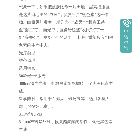
想象一下，如果把皮肤比作一片田地，黑素细胞就
是这片田地里的“农民”，负责生产“黑色素”这种作
物。白癜风的发生，就是这些“农民”消极怠工甚
至“罢工”了。而光疗，就像给这些“农民”打了一
电
话
针“兴奋剂”，恢复他们的活力，让他们重新投入到黑
咨
色素的生产中去。
询
光疗类型
核心原理
适用特点
308准分子激光
308nm激光光束，刺激黑素细胞增殖，促进黑色素生
成。
科学照射，常用于白癜风、银屑病等，适用各类人
群（含孕妇儿童）。
311窄谱UVB
311nm窄谱紫外线，恢复酪氨酸酶活性，促进黑色素
生成。