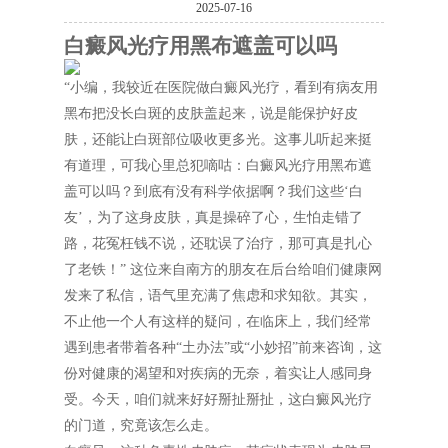
2025-07-16
白癜风光疗用黑布遮盖可以吗
“小编，我较近在医院做白癜风光疗，看到有病友用
黑布把没长白斑的皮肤盖起来，说是能保护好皮
肤，还能让白斑部位吸收更多光。这事儿听起来挺
有道理，可我心里总犯嘀咕：白癜风光疗用黑布遮
盖可以吗？到底有没有科学依据啊？我们这些‘白
友’，为了这身皮肤，真是操碎了心，生怕走错了
路，花冤枉钱不说，还耽误了治疗，那可真是扎心
了老铁！” 这位来自南方的朋友在后台给咱们健康网
发来了私信，语气里充满了焦虑和求知欲。其实，
不止他一个人有这样的疑问，在临床上，我们经常
遇到患者带着各种“土办法”或“小妙招”前来咨询，这
份对健康的渴望和对疾病的无奈，着实让人感同身
受。今天，咱们就来好好掰扯掰扯，这白癜风光疗
的门道，究竟该怎么走。