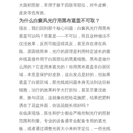
大面积照射，常用于躯干四肢等部位，对牛皮癣、
皮炎等也有效。
为什么白癜风光疗用黑布遮盖不可取？
现在，我们回到那个核心问题：白癜风光疗用黑布
遮盖可以吗？答案是——不可以，而且这种做法不
仅没效果，反而可能适得其反，甚至存在潜在风
险。原因很简单，光疗的原理是利用特定波长的紫
外线直接作用于白斑部位的黑素细胞。黑布是做什
么用的？它是用来遮光的！你用黑布遮盖非白斑区
域，本意是保护好皮肤，这出发点是好的，但如果
遮盖了白斑区域，那光线就问题本身无法到达目标
细胞，治疗的效果科学大打折扣，甚至尽量没效
果。换句话说，这就像你想给花施肥，结果把肥料
洒在了花盆外面，你说花能长得好吗？
在临床现场，医生和护士都会严格控制光疗的照射
范围和剂量。专业的设备通常会配备专用的遮光
板，或者通过调整光斑大小来科学定位，一些光线