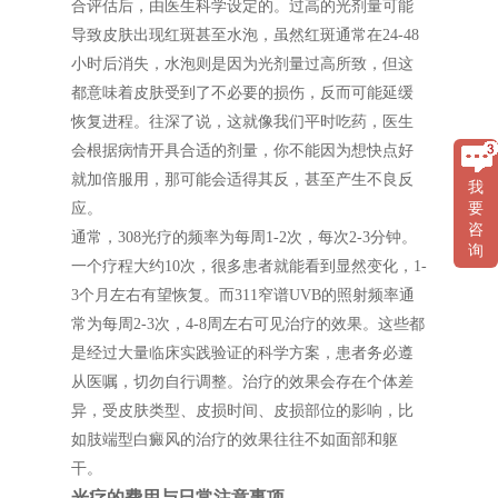
合评估后，由医生科学设定的。过高的光剂量可能
导致皮肤出现红斑甚至水泡，虽然红斑通常在24-48
小时后消失，水泡则是因为光剂量过高所致，但这
都意味着皮肤受到了不必要的损伤，反而可能延缓
恢复进程。往深了说，这就像我们平时吃药，医生
会根据病情开具合适的剂量，你不能因为想快点好
就加倍服用，那可能会适得其反，甚至产生不良反
我
应。
要
咨
通常，308光疗的频率为每周1-2次，每次2-3分钟。
询
一个疗程大约10次，很多患者就能看到显然变化，1-
3个月左右有望恢复。而311窄谱UVB的照射频率通
常为每周2-3次，4-8周左右可见治疗的效果。这些都
是经过大量临床实践验证的科学方案，患者务必遵
从医嘱，切勿自行调整。治疗的效果会存在个体差
异，受皮肤类型、皮损时间、皮损部位的影响，比
如肢端型白癜风的治疗的效果往往不如面部和躯
干。
光疗的费用与日常注意事项