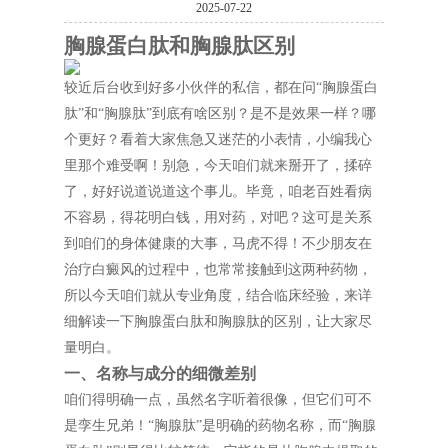
2025-07-22
胸腺蛋白肽和胸腺肽区别
较近后台收到好多小伙伴的私信，都在问“胸腺蛋白
肽”和“胸腺肽”到底有啥区别？是不是效果一样？哪
个更好？看着大家焦急又迷茫的小表情，小编我心
里那个难受啊！别急，今天咱们就来掰开了，揉碎
了，好好说道说道这个事儿。毕竟，咱老百姓看病
不容易，得花明白钱，用对药，对吧？这可是关系
到咱们的身体健康的大事，马虎不得！不少朋友在
治疗白癜风的过程中，也常常接触到这两种药物，
所以今天咱们就从专业角度，结合临床经验，来详
细解读一下胸腺蛋白肽和胸腺肽的区别，让大家尽
量明白。
一、名称与成分的细微差别
咱们得明确一点，虽然名字听着很像，但它们可不
是孪生兄弟！“胸腺肽”是明确的药物名称，而“胸腺