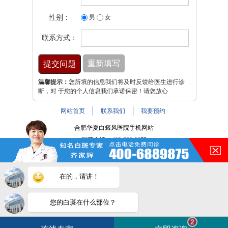
性别：
男
女
联系方式：
温馨提示：
您所填的信息我们将及时反馈给医生进行诊
断，对 于您的个人信息我们承诺保密！请您放心
网站首页
联系我们
我要预约
合肥华夏白癜风医院手机网站
医院电话：
400-688-9875
医院地址：合肥市铜陵路与裕溪路交叉路口
注：本网站信息仅供参考，不能作为诊断及医疗依据，服用
在的，请讲！
药物或进行治疗时请遵医嘱。如有转载或引用文章涉及版权
问题，请与我们联系。
皖ICP备16014022号-9
您的白斑在什么部位？
白斑在线问医生
2条新消息
2
皖公网安备 34010202600947号