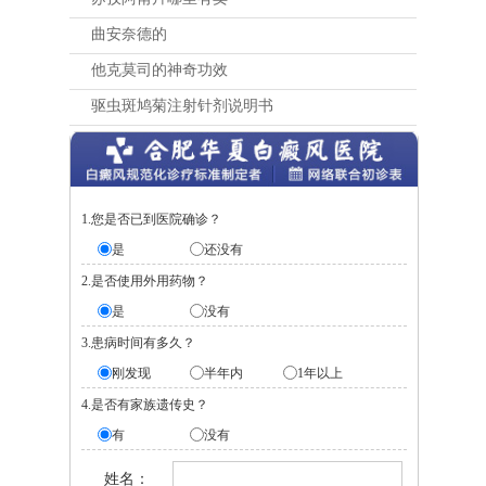
曲安奈德的
他克莫司的神奇功效
驱虫斑鸠菊注射针剂说明书
1.您是否已到医院确诊？
是
还没有
2.是否使用外用药物？
是
没有
3.患病时间有多久？
刚发现
半年内
1年以上
4.是否有家族遗传史？
有
没有
姓名：