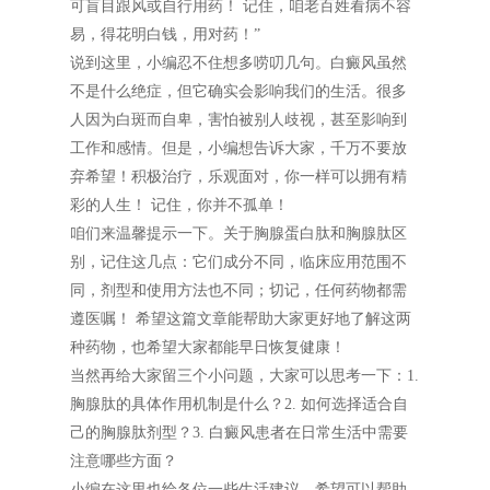
可盲目跟风或自行用药！ 记住，咱老百姓看病不容
易，得花明白钱，用对药！”
说到这里，小编忍不住想多唠叨几句。白癜风虽然
不是什么绝症，但它确实会影响我们的生活。很多
人因为白斑而自卑，害怕被别人歧视，甚至影响到
工作和感情。但是，小编想告诉大家，千万不要放
弃希望！积极治疗，乐观面对，你一样可以拥有精
彩的人生！ 记住，你并不孤单！
咱们来温馨提示一下。关于胸腺蛋白肽和胸腺肽区
别，记住这几点：它们成分不同，临床应用范围不
同，剂型和使用方法也不同；切记，任何药物都需
遵医嘱！ 希望这篇文章能帮助大家更好地了解这两
种药物，也希望大家都能早日恢复健康！
当然再给大家留三个小问题，大家可以思考一下：1.
胸腺肽的具体作用机制是什么？2. 如何选择适合自
己的胸腺肽剂型？3. 白癜风患者在日常生活中需要
注意哪些方面？
小编在这里也给各位一些生活建议，希望可以帮助