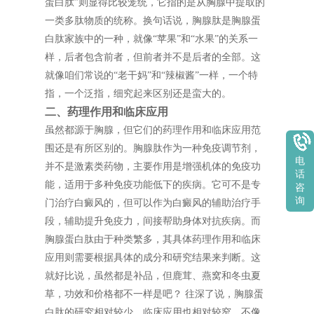
蛋白肽”则显得比较笼统，它指的是从胸腺中提取的
一类多肽物质的统称。换句话说，胸腺肽是胸腺蛋
白肽家族中的一种，就像“苹果”和“水果”的关系一
样，后者包含前者，但前者并不是后者的全部。这
就像咱们常说的“老干妈”和“辣椒酱”一样，一个特
指，一个泛指，细究起来区别还是蛮大的。
二、药理作用和临床应用
虽然都源于胸腺，但它们的药理作用和临床应用范
围还是有所区别的。胸腺肽作为一种免疫调节剂，
电
并不是激素类药物，主要作用是增强机体的免疫功
话
能，适用于多种免疫功能低下的疾病。它可不是专
咨
询
门治疗白癜风的，但可以作为白癜风的辅助治疗手
段，辅助提升免疫力，间接帮助身体对抗疾病。而
胸腺蛋白肽由于种类繁多，其具体药理作用和临床
应用则需要根据具体的成分和研究结果来判断。这
就好比说，虽然都是补品，但鹿茸、燕窝和冬虫夏
草，功效和价格都不一样是吧？ 往深了说，胸腺蛋
白肽的研究相对较少，临床应用也相对较窄，不像