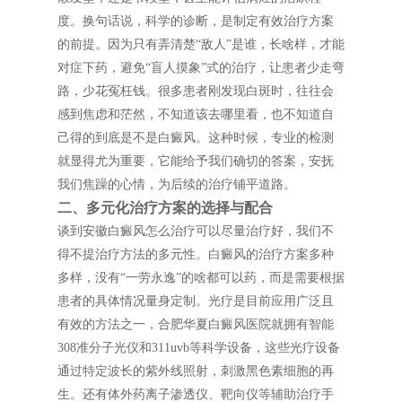
度。换句话说，科学的诊断，是制定有效治疗方案
的前提。因为只有弄清楚“敌人”是谁，长啥样，才能
对症下药，避免“盲人摸象”式的治疗，让患者少走弯
路，少花冤枉钱。很多患者刚发现白斑时，往往会
感到焦虑和茫然，不知道该去哪里看，也不知道自
己得的到底是不是白癜风。这种时候，专业的检测
就显得尤为重要，它能给予我们确切的答案，安抚
我们焦躁的心情，为后续的治疗铺平道路。
二、多元化治疗方案的选择与配合
谈到安徽白癜风怎么治疗可以尽量治疗好，我们不
得不提治疗方法的多元性。白癜风的治疗方案多种
多样，没有“一劳永逸”的啥都可以药，而是需要根据
患者的具体情况量身定制。光疗是目前应用广泛且
有效的方法之一，合肥华夏白癜风医院就拥有智能
308准分子光仪和311uvb等科学设备，这些光疗设备
通过特定波长的紫外线照射，刺激黑色素细胞的再
生。还有体外药离子渗透仪、靶向仪等辅助治疗手