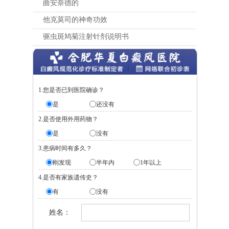
曲安奈德的
他克莫司的神奇功效
驱虫斑鸠菊注射针剂说明书
1.您是否已到医院确诊？
是
还没有
2.是否使用外用药物？
是
没有
3.患病时间有多久？
刚发现
半年内
1年以上
4.是否有家族遗传史？
有
没有
姓名：