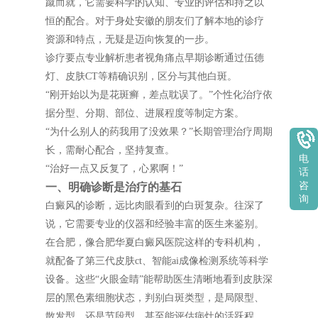
蹴而就，它需要科学的认知、专业的评估和持之以
恒的配合。对于身处安徽的朋友们了解本地的诊疗
资源和特点，无疑是迈向恢复的一步。
诊疗要点专业解析患者视角痛点早期诊断通过伍德
灯、皮肤CT等精确识别，区分与其他白斑。
“刚开始以为是花斑癣，差点耽误了。”个性化治疗依
据分型、分期、部位、进展程度等制定方案。
“为什么别人的药我用了没效果？”长期管理治疗周期
长，需耐心配合，坚持复查。
电
“治好一点又反复了，心累啊！”
话
一、明确诊断是治疗的基石
咨
询
白癜风的诊断，远比肉眼看到的白斑复杂。往深了
说，它需要专业的仪器和经验丰富的医生来鉴别。
在合肥，像合肥华夏白癜风医院这样的专科机构，
就配备了第三代皮肤ct、智能ai成像检测系统等科学
设备。这些“火眼金睛”能帮助医生清晰地看到皮肤深
层的黑色素细胞状态，判别白斑类型，是局限型、
散发型，还是节段型，甚至能评估病灶的活跃程