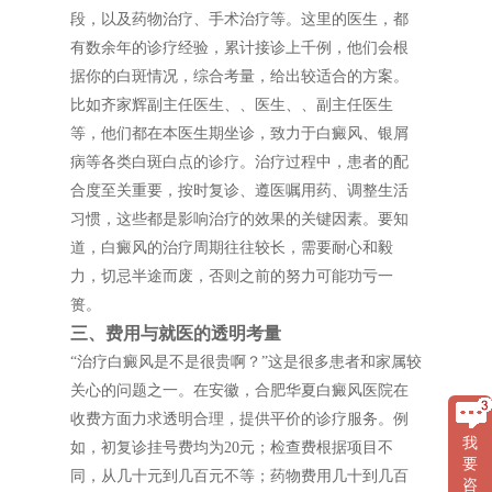
段，以及药物治疗、手术治疗等。这里的医生，都
有数余年的诊疗经验，累计接诊上千例，他们会根
据你的白斑情况，综合考量，给出较适合的方案。
比如齐家辉副主任医生、、医生、、副主任医生
等，他们都在本医生期坐诊，致力于白癜风、银屑
病等各类白斑白点的诊疗。治疗过程中，患者的配
合度至关重要，按时复诊、遵医嘱用药、调整生活
习惯，这些都是影响治疗的效果的关键因素。要知
道，白癜风的治疗周期往往较长，需要耐心和毅
力，切忌半途而废，否则之前的努力可能功亏一
篑。
三、费用与就医的透明考量
“治疗白癜风是不是很贵啊？”这是很多患者和家属较
关心的问题之一。在安徽，合肥华夏白癜风医院在
收费方面力求透明合理，提供平价的诊疗服务。例
我
如，初复诊挂号费均为20元；检查费根据项目不
要
同，从几十元到几百元不等；药物费用几十到几百
咨