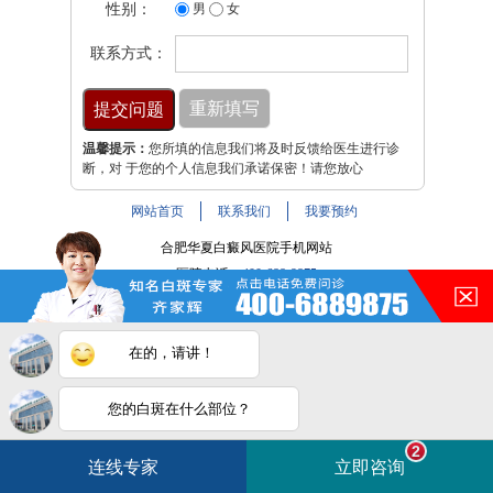
性别：
男
女
联系方式：
温馨提示：
您所填的信息我们将及时反馈给医生进行诊
断，对 于您的个人信息我们承诺保密！请您放心
网站首页
联系我们
我要预约
合肥华夏白癜风医院手机网站
医院电话：
400-688-9875
医院地址：合肥市铜陵路与裕溪路交叉路口
注：本网站信息仅供参考，不能作为诊断及医疗依据，服用
在的，请讲！
药物或进行治疗时请遵医嘱。如有转载或引用文章涉及版权
问题，请与我们联系。
皖ICP备16014022号-9
您的白斑在什么部位？
白斑在线问医生
2条新消息
2
皖公网安备 34010202600947号
连线专家
立即咨询
如何快速治好白癜风？
电话咨询
在线咨询