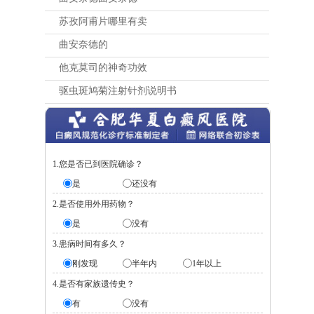
苏孜阿甫片哪里有卖
曲安奈德的
他克莫司的神奇功效
驱虫斑鸠菊注射针剂说明书
1.您是否已到医院确诊？
是
还没有
2.是否使用外用药物？
是
没有
3.患病时间有多久？
刚发现
半年内
1年以上
4.是否有家族遗传史？
有
没有