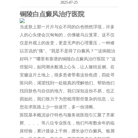
2025-07-25
铜陵白点癜风治疗医院
当皮肤上那一片片与众不同的白色悄然浮现，许多
人的心头便会沉甸甸的，仿佛被乌云笼罩。这不仅
仅是外观上的改变，更是无声的心理重压，一种难
以言说的“痛”。“我是不是得了白癜风？”“这病能治
好吗？”“哪里有靠谱的铜陵白点癜风治疗医院？”这
些疑问，如同潮水般涌上心头，让人辗转反侧。在
安徽这片土地上，很多患者带着这份焦虑，四处寻
医问药，渴望找到一处能真的理解他们、帮助他们
找回肤色与自信的地方。我们深知这份不易，也正
因如此，我们致力于为您梳理那些复杂的信息，让
您在求医路上少一份迷茫，多一份清晰。
医院基本概况诊疗特色与服务就医指引汇聚了齐家
辉、、、、等八位专业医生，他们均有数余年的临
床经验，累计接诊上千例，擅长诊疗白癜风、银屑