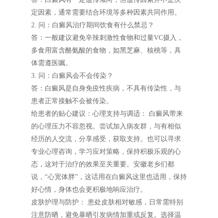
定因素，通常需要结合环境等多种因素共同作用。
2. 问：白癜风治疗期间饮食有什么禁忌？
答：一般建议避免辛辣刺激性食物和过量VC摄入，
多食用富含酪氨酸的食物，如黑芝麻、核桃等，具
体需遵医嘱。
3. 问：白癜风会不会传染？
答：白癜风是自身免疫性疾病，不具有传染性，与
患者正常接触不会被传染。
给患者的贴心建议：心理支持与调适： 白癜风带来
的心理压力不容忽视。尝试加入病友群，与有相似
经历的人交流，分享感受，获取支持。也可以寻求
专业心理咨询，学习应对策略，保持积极乐观的心
态，这对于治疗的效果至关重要。安徽老乡们都
说，“心宽体胖”，这话用在白癜风这里也适用，保持
好心情，身体也会更积极地响应治疗。
皮肤护理与防护： 患处皮肤相对敏感，日常需特别
注意防晒，避免暴晒引发病情加重或反复。选择温