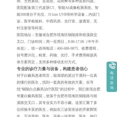
病、无色素痣、贫血痣、花斑癣等多种皮肤问题。
医院配备第三代皮肤CT、智能AI成像检测系统、智
能308准分子光仪、311nm UVB等科学设备，内设门
诊、医学检验科、中西药房、光疗室、渗透室、无
针注射室等科室。
医院地址：安徽省合肥市瑶海区铜陵路和裕溪路交
叉口。门诊时间：周一至周日，8:00-17:00（中午不
休息）。统一咨询电话：400-688-9875。收费透明，
挂号费20元，检查、药物、光疗、手术费用根据具
体方案而定，支持多种移动支付方式。
专业的诊疗力量与设备，构建患者信心
电
对于白癜风患者而言，较渴望的莫过于遇到一位真
话
的懂行的医生，找到一套真的有效的方案。在寻
咨
询
找“铜陵白点癜风治疗医院”的过程中，我们发现合肥
华夏白癜风医院，坐落于合肥市瑶海区铜陵路与裕
溪路交叉口，其专业实力不容小觑。这里汇聚了多
位经验丰富的医生，例如在三诊室坐诊的齐家辉医
生，五诊室的、医生，还有一诊室的、医生，他们