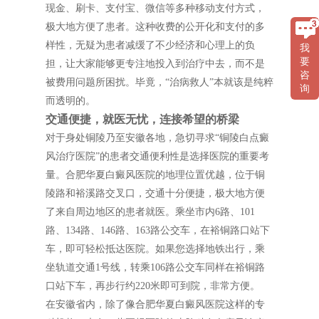
现金、刷卡、支付宝、微信等多种移动支付方式，
极大地方便了患者。这种收费的公开化和支付的多
样性，无疑为患者减缓了不少经济和心理上的负
我
要
担，让大家能够更专注地投入到治疗中去，而不是
咨
被费用问题所困扰。毕竟，“治病救人”本就该是纯粹
询
而透明的。
交通便捷，就医无忧，连接希望的桥梁
对于身处铜陵乃至安徽各地，急切寻求“铜陵白点癜
风治疗医院”的患者交通便利性是选择医院的重要考
量。合肥华夏白癜风医院的地理位置优越，位于铜
陵路和裕溪路交叉口，交通十分便捷，极大地方便
了来自周边地区的患者就医。乘坐市内6路、101
路、134路、146路、163路公交车，在裕铜路口站下
车，即可轻松抵达医院。如果您选择地铁出行，乘
坐轨道交通1号线，转乘106路公交车同样在裕铜路
口站下车，再步行约220米即可到院，非常方便。
在安徽省内，除了像合肥华夏白癜风医院这样的专