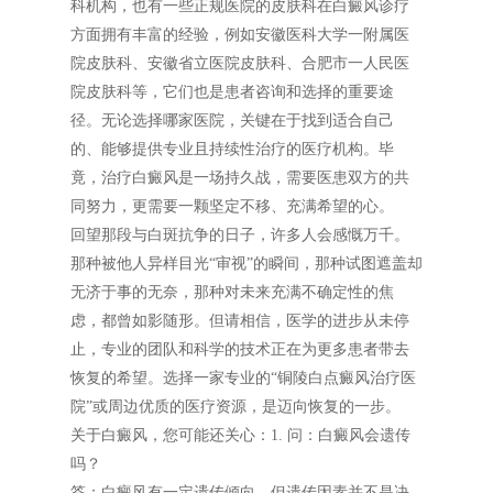
科机构，也有一些正规医院的皮肤科在白癜风诊疗
方面拥有丰富的经验，例如安徽医科大学一附属医
院皮肤科、安徽省立医院皮肤科、合肥市一人民医
院皮肤科等，它们也是患者咨询和选择的重要途
径。无论选择哪家医院，关键在于找到适合自己
的、能够提供专业且持续性治疗的医疗机构。毕
竟，治疗白癜风是一场持久战，需要医患双方的共
同努力，更需要一颗坚定不移、充满希望的心。
回望那段与白斑抗争的日子，许多人会感慨万千。
那种被他人异样目光“审视”的瞬间，那种试图遮盖却
无济于事的无奈，那种对未来充满不确定性的焦
虑，都曾如影随形。但请相信，医学的进步从未停
止，专业的团队和科学的技术正在为更多患者带去
恢复的希望。选择一家专业的“铜陵白点癜风治疗医
院”或周边优质的医疗资源，是迈向恢复的一步。
关于白癜风，您可能还关心：1. 问：白癜风会遗传
吗？
答：白癜风有一定遗传倾向，但遗传因素并不是决