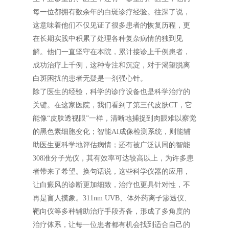
每一位都拥有数余年的白斑诊疗经验。往深了说，
这意味着他们不仅见证了很多患者的恢复历程，更
在长期实践中积累了处理各种复杂病情的独到见
解。他们一直坚守在本院，累计接诊上千例患者，
成功治疗上千例，这种专注和沉淀，对于渴望脱离
白斑困扰的患者无疑是一剂强心针。
除了医生的经验，科学的诊疗设备也是科学治疗的
关键。在这家医院，我们看到了第三代皮肤CT，它
能像“皮肤透视眼”一样，清晰地捕捉到肉眼难以察觉
的黑色素细胞变化；智能AI成像检测系统，则能辅
助医生更科学地评估病情；还有被广泛认同的智能
308准分子光仪，其有效率可达较高以上，为许多患
者带来了希望。换句话说，这些科学仪器的应用，
让白癜风的诊断更加细致，治疗也更具针对性，不
再是盲人摸象。311nm UVB、体外药离子渗透仪、
靶向仪等多种辅助治疗手段齐备，形成了多角度的
治疗体系，让每一位患者都有机会找到适合自己的