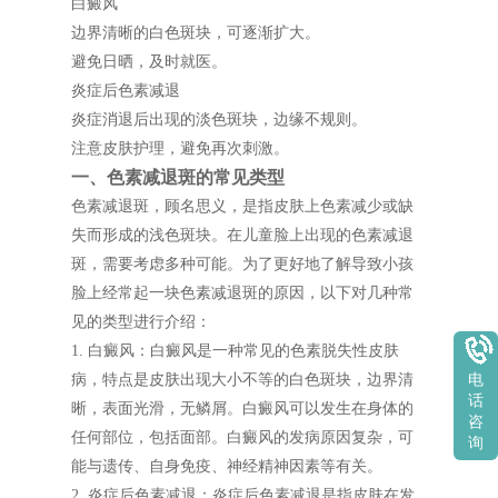
白癜风
边界清晰的白色斑块，可逐渐扩大。
避免日晒，及时就医。
炎症后色素减退
炎症消退后出现的淡色斑块，边缘不规则。
注意皮肤护理，避免再次刺激。
一、色素减退斑的常见类型
色素减退斑，顾名思义，是指皮肤上色素减少或缺
失而形成的浅色斑块。在儿童脸上出现的色素减退
斑，需要考虑多种可能。为了更好地了解导致小孩
脸上经常起一块色素减退斑的原因，以下对几种常
见的类型进行介绍：
1. 白癜风：白癜风是一种常见的色素脱失性皮肤
病，特点是皮肤出现大小不等的白色斑块，边界清
电
话
晰，表面光滑，无鳞屑。白癜风可以发生在身体的
咨
任何部位，包括面部。白癜风的发病原因复杂，可
询
能与遗传、自身免疫、神经精神因素等有关。
2. 炎症后色素减退：炎症后色素减退是指皮肤在发