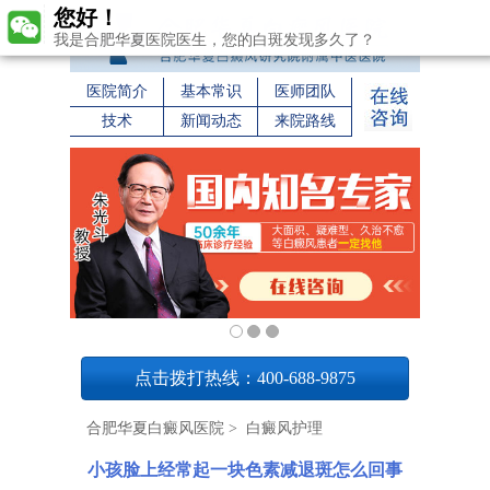
您好！
我是合肥华夏医院医生，您的白斑发现多久了？
医院简介
基本常识
医师团队
技术
新闻动态
来院路线
1
点击拨打热线：400-688-9875
合肥华夏白癜风医院
>
白癜风护理
小孩脸上经常起一块色素减退斑怎么回事