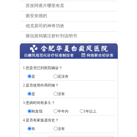
苏孜阿甫片哪里有卖
曲安奈德的
他克莫司的神奇功效
驱虫斑鸠菊注射针剂说明书
1.您是否已到医院确诊？
是
还没有
2.是否使用外用药物？
是
没有
3.患病时间有多久？
刚发现
半年内
1年以上
4.是否有家族遗传史？
有
没有