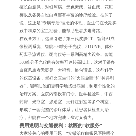
擅长白癜风，对银屑病、无色素痣、贫血痣、花斑
癣以及各类白斑白点都有丰富的诊疗经验。往深了
说，这正是“专病专治”理念的体现，医生们在长期实
践中积累的宝贵经验，能帮助患者少走弯路。
在设备方面，这里引进了第三代皮肤CT、智能AI成
像检测系统、智能308准分子光仪、311UVB、体外
药离子渗透仪、靶向仪等一系列高精尖设备。智能
308准分子光仪的有效率可达较高以上，这对于很多
白癜风患者无疑是一大福音。换句话说，这些科学
的仪器设备，就好比医生们的“火眼金睛”和“神兵利
器”，能帮助他们更科学地找出病因，制定个性化的
治疗方案。医院内部设有门诊、医学检验科、中西
药房、光疗室、渗透室、无针注射室等多个科室，
形成了一套完整的诊疗体系，让患者从检查到治
疗，都能在一个地方完成，省时又省力。
费用透明与交通便利：就医的“软服务”
大家较关心的费用问题，“安徽治疗白癜风医院哪个