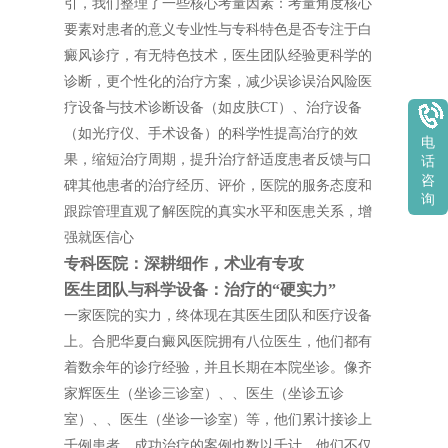
引，我们整理了一些核心考量因素：考量角度核心
要素对患者的意义专业性与专科特色是否专注于白
癜风诊疗，有无特色技术，医生团队经验更科学的
诊断，更个性化的治疗方案，减少误诊误治风险医
疗设备与技术诊断设备（如皮肤CT）、治疗设备
（如光疗仪、手术设备）的科学性提高治疗的效
电
果，缩短治疗周期，提升治疗舒适度患者反馈与口
话
咨
碑其他患者的治疗经历、评价，医院的服务态度和
询
跟踪管理直观了解医院的真实水平和医患关系，增
强就医信心
专科医院：深耕细作，术业有专攻
医生团队与科学设备：治疗的“硬实力”
一家医院的实力，终体现在其医生团队和医疗设备
上。合肥华夏白癜风医院拥有八位医生，他们都有
着数余年的诊疗经验，并且长期在本院坐诊。像齐
家辉医生（坐诊三诊室）、、医生（坐诊五诊
室）、、医生（坐诊一诊室）等，他们累计接诊上
千例患者，成功治疗的案例也数以千计。他们不仅