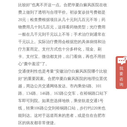
比较好”也离不开这一点。合肥华夏白癜风医院在收
费上做到了透明与合理平价。初诊复诊挂号费都是
20元；检查费根据项目从几十元到几百元不等；药
物费用几十到几百元，这得看药物类型；光疗费用
一般在几千元到千元以上不等；手术治疗则通常在
千元以上。实际治疗费用会根据您的具体病情和治
疗方案而定。支付方式也十分多样化，现金、刷
卡、支付宝、微信都支持，出门看病，再也不用担
心“囊中羞涩”了。
我
交通便利性也是考量“安徽治疗白癜风医院哪个比较
要
好”的重要因素。合肥华夏白癜风医院的地理位置优
咨
询
越，周边公共交通网络发达。市内乘坐6路、101
路、134路、146路、163路公交车，在裕铜路口站下
车即可到院。如果您选择地铁，乘坐轨道交通1号
线，转乘106路公交到裕铜路口站，步行约220米也
能到达。这对于远道而来的患者，或是住在合肥市
区的病友都非常便捷。