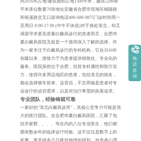
间2016年占地/建筑面积占地1300平米，建筑5200余
平米床位数量76张地址安徽省合肥市瑶海区铜陵路
和裕溪路交叉口咨询电话400-688-9875门诊时间周一
至周日 8:00-17:00 (中午不休息)对于身处淮北，却又
渴望寻求更高质量白癜风诊疗的患者而言，合肥华
夏白癜风医院无疑是一个值得深入了解的选择。作
为一家专注于白癜风诊疗的专科机构，它自2016年
创建以来，便致力于为患者提供细致化、专业化的
电
话
服务。医院虽然位于合肥，但其专科属性和医疗实
咨
力，使得许多周边地区的患者，包括淮北的病友，
询
都会选择驱车前来。这背后，不言而喻是患者对专
业诊疗的迫切需求，以及对治疗希望的执着追求。
专业团队，经验铸就可靠
一家好的“淮北白癜风诊所”，其核心竞争力可能是强
大的医疗团队。在合肥华夏白癜风医院，汇聚了包
括齐家辉、、、、等在内的八位专业医生，他们都
拥有数余年的临床诊疗经验。这不仅仅是数字上的
积累，更是很多个日夜对病情的研判、对患者心理