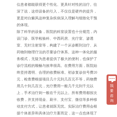
位患者都能获得更个性化、更具针对性的治疗。往
深了说，这些设备的引入，不仅仅是硬件的提升，
更是对白癜风这种复杂疾病深入理解与细致化干预
的体现。
除了科学的设备，医院的科室设置也十分规范，内
设门诊、医学检验科、中西药房、光疗室、渗透
室、无针注射室等，构建了一个从诊断到治疗、从
药物到物理疗法的尽量诊疗体系。这种一体化的服
务模式，无疑为患者提供了极大的便利，也保护了
诊疗流程的顺畅与效率很高。在费用方面，医院始
终坚持透明、合理的收费标准。初诊复诊挂号费20
元，检查费根据项目几十元到几百元不等，药物费
我
用几十到几百元，光疗费用一般几千元到千元以
要
上，手术治疗则一般在千元以上。所有费用都按次
咨
收费，并支持现金、刷卡、支付宝、微信等多种移
询
动支付方式，让患者就医无忧。实际治疗费用会根
据个体差异和具体治疗方案而定，这一点也体现了