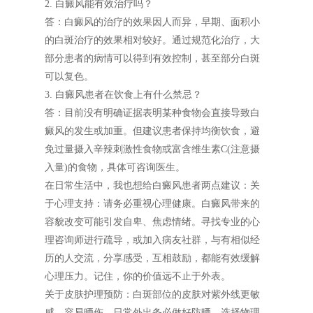
2. 白癜风能有效治疗吗？
答：白癜风的治疗的效果因人而异，早期、面积小
的白斑治疗的效果相对较好。通过规范化治疗，大
部分患者的病情可以得到有效控制，甚至部分白斑
可以复色。
3. 白癜风患者在饮食上有什么禁忌？
答：目前没有明确证据表明某种食物会直接导致白
癜风的发生或加重。但建议患者保持均衡饮食，避
免过量摄入辛辣刺激性食物或富含维生素C(注意摄
入量)的食物，具体可咨询医生。
在日常生活中，我也想给白癜风患者两点建议：关
于心理支持：请务必重视心理健康。白癜风带来的
容貌改变可能引发自卑、焦虑情绪。寻找专业的心
理咨询师进行疏导，或加入病友社群，与有相似经
历的人交流，分享感受，互相鼓励，都能有效缓解
心理压力。记住，你的价值远不止于外表。
关于皮肤护理预防：白斑部位的皮肤对紫外线更敏
感，容易晒伤。日常外出务必做好防晒，选择物理