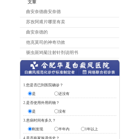
文章
曲安奈德曲安奈德
苏孜阿甫片哪里有卖
曲安奈德的
他克莫司的神奇功效
驱虫斑鸠菊注射针剂说明书
1.您是否已到医院确诊？
是
还没有
2.是否使用外用药物？
是
没有
3.患病时间有多久？
刚发现
半年内
1年以上
4.是否有家族遗传史？