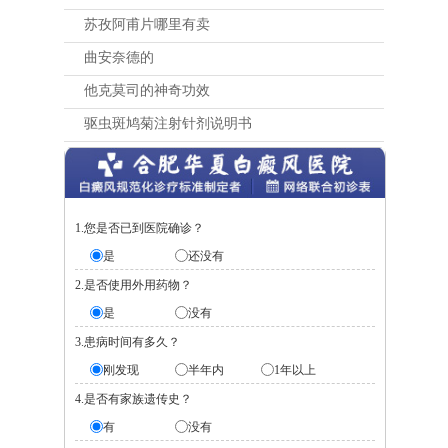
苏孜阿甫片哪里有卖
曲安奈德的
他克莫司的神奇功效
驱虫斑鸠菊注射针剂说明书
1.您是否已到医院确诊？
是
还没有
2.是否使用外用药物？
是
没有
3.患病时间有多久？
刚发现
半年内
1年以上
4.是否有家族遗传史？
有
没有