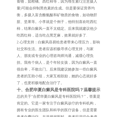
食物，如柑橘、西红柿等，因为维生素C(注意摄入
量)可能会抑制黑色素的生成。但是要保证营养均
衡，多摄入富含酪氨酸和矿物质的食物，如动物肝
脏、坚果等。小李就是个例子，他特别喜欢吃西红
柿，结果白癜风一直不太稳定。后来我就建议他少
吃西红柿，适当吃点黑芝麻，效果就好多了.
2.心理支持：白癜风容易给患者带来心理压力，影响
社交和生活。患者应该积极寻求心理支持，与家
人、朋友或专业的心理咨询师沟通，减缓心理负
担。我有个病人，是个年轻女孩，因为白癜风一直
很自卑，不敢出门。后来我建议她参加一些白癜风
患者的互助小组，大家互相鼓励，她的心态就好多
了，也更积极地配合治疗了。
十、合肥华夏白癜风是专科医院吗？温馨提示
总的关于“合肥华夏白癜风是专科医院吗？”，答案是
肯定的。它是一家专注于白癜风诊疗的专科机构，
拥有专业的医生团队和科学的医疗设备，但是需要
患者自费治疗。在选择就医时，患者应该综合考虑