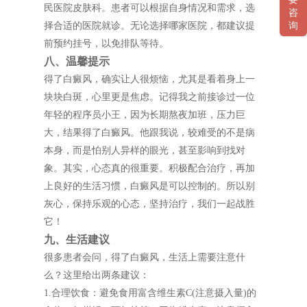
民医院皮肤科。患者可以根据自身情况和需求，选
咨
择合适的医院就诊。无论选择哪家医院，都建议提
询
前预约挂号，以免排队等待。
八、温馨提示
得了白癜风，确实让人很烦恼，尤其是看着身上一
块块白斑，心里更是焦虑。记得我之前接诊过一位
年轻的程序员小王，因为长期熬夜加班，压力巨
大，结果得了白癜风。他跟我说，较难受的不是病
本身，而是怕别人异样的眼光，甚至影响到找对
象。其实，心态真的很重要。积极配合治疗，再加
上良好的生活习惯，白癜风是可以控制的。所以别
灰心，保持乐观的心态，坚持治疗，我们一起战胜
它！
九、生活建议
很多患者会问，得了白癜风，生活上需要注意什
么？这里给出两条建议：
1.合理饮食：避免食用富含维生素C(注意摄入量)的