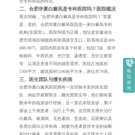
合专科医院的特点。
二、合肥华夏白癜风是专科医院吗？医院概况
再次明确，“合肥华夏白癜风是专科医院吗？”答案
是：是的。合肥华夏白癜风医院是一家白癜风专科
机构(非国营,)，医院等级为正规，地址是安徽省合
肥市瑶海区铜陵路和裕溪路交叉口，联系电话是400-
688-9875。该院内部设有多个科室，包括门诊、医学
检验科、中西药房、光疗室、渗透室、无针注射室
等，以满足患者不同的就医需求。医院占地面积
电
1300平方，建筑面积5200余平方米，床位共76张。
话
三、医生团队与擅长疾病
咨
合肥华夏白癜风医院拥有一支经验丰富的医生团
询
队，例如齐家辉医生，阙光星医生等，他们都有着
数余年的临床诊疗经验，且一直在本院坐诊，累计
接诊上千例患者，治疗上千例。这些医生擅长治疗
白癜风、银屑病、无色素痣、贫血痣、花斑癣以及
各类白斑白点等疾病，能够为患者提供专业的诊断
和治疗服务。但是需要注意的是，由于医生个人经