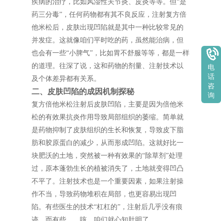
疾病的治疗，比如风湿性关节炎、皮炎等等。但“是
药三分毒”，任何药物都有其不良反应，注射复方倍
他米松后，皮肤出现凹陷就是其中一种比较常见的
并发症。这就像咱们平时吃的药，虽然能治病，但
也会有一些“小脾气”，比如胃不舒服等等，都是一样
的道理。往深了说，这和药物的剂量、注射技术以
电
话
及个体差异都有关系。
咨
二、皮肤凹陷的成因机制探秘
询
复方倍他米松注射后皮肤凹陷，主要是因为倍他米
松的有效果抗炎作用导致局部组织的萎缩。简单就
是药物抑制了皮肤组织的生长和恢复，导致皮下脂
肪和胶原蛋白的减少，从而形成凹陷。这就好比一
块肥沃的土地，突然被一种有效果的“除草剂”处理
过，原本蓬勃生长的植被消失了，土地就变得凹凸
不平了。注射技术也是一个重要因素，如果注射操
作不当，导致药物堆积在局部，也更容易出现凹
陷。有些医生的技术“杠杠的”，注射后几乎没有痕
迹，而有些……咳，咱们就心知肚明了。