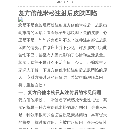
2025-07-10
复方倍他米松注射后皮肤凹陷
您是不是也曾经历过注射复方倍他米松后，皮肤出
现难看的凹陷？看着镜子里那块凹下去的皮肤，心
里是不是一阵阵的焦虑和不安？这种注射部位皮肤
凹陷的情况，在临床上并不少见，许多朋友都为此
苦恼不已，甚至有人因此影响了心情和生活质量。
其实，这并不是什么不治之症，今天，小编就带大
家深入了解一下复方倍他米松注射后皮肤凹陷的原
因、应对方法以及如何预防，希望帮助您脱离困
扰，重拾自信！
一、复方倍他米松及其注射后的常见问题
复方倍他米松，一听这名字就感觉专业性很强，其
实它就是一种含有倍他米松的混合制剂，倍他米松
是一种效率很高的含卤皮质激素类药物，具有强大
的抗炎、抗过敏作用。它被广泛应用于多种炎症性