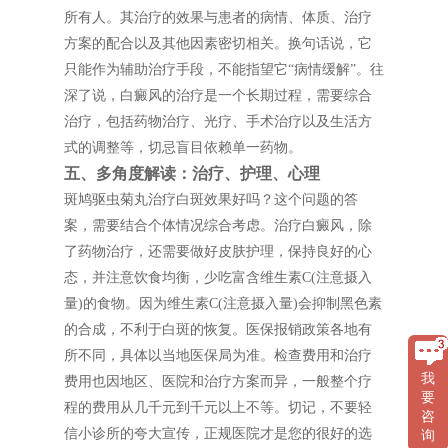
所有人。其治疗的效果与患者的病情、体质、治疗
方案的配合以及其他因素密切相关。换句话说，它
只能作为辅助治疗手段，不能指望它“病情缓解”。往
深了说，白癜风的治疗是一个长期过程，需要综合
治疗，包括药物治疗、光疗、手术治疗以及生活方
式的调整等，切忌盲目依赖单一药物。
五、多角度解读：治疗、护理、心理
斑鸠驱虫菊丸治疗白斑效果好吗？这个问题的答
案，需要结合个体情况综合考虑。治疗白癜风，除
了药物治疗，还需要做好皮肤护理，保持良好的心
态，并注意饮食均衡，少吃富含维生素C(注意摄入
量)的食物。因为维生素C(注意摄入量)会抑制黑色素
的合成，不利于白斑的恢复。医保报销政策各地有
所不同，具体以当地医保局为准。检查费用和治疗
我
费用也因地区、医院和治疗方案而异，一般整个疗
要
程的费用从几千元到千元以上不等。切记，不要轻
咨
信小诊所的夸大宣传，正规医院才是您的很好的选
询