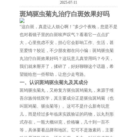
2025-07-11
斑鸠驱虫菊丸治疗白斑效果好吗
“这白斑，真是让人烦心啊！”多少个夜晚，您是不是
也对着镜子里的白斑唉声叹气？看着它一点点扩
大，心里焦虑不安，担心它会影响工作、生活，甚
至爱情？较近，不少朋友都在问小编：斑鸠驱虫菊
丸治疗白斑效果好吗？这玩意儿真管用吗？今天，
我们就来掰开了，揉碎了，好好聊聊这个话题，希
望能给您一些帮助，让您少走弯路。
一、认识斑鸠驱虫菊丸及其成分
斑鸠驱虫菊丸，又称复方驱虫斑鸠菊丸，来源于维
吾尔族传统医学，其主要成分正是驱虫斑鸠菊（也
叫斑鸠菊、驱虫菊等）。这可不是什么新奇玩意
儿，而是经过多年临床实践验证的药物，以丸剂形
式存在，一瓶大概60克，价格嘛，几十到一百不
等，具体要看品牌和地区。它可不是激素药，主要