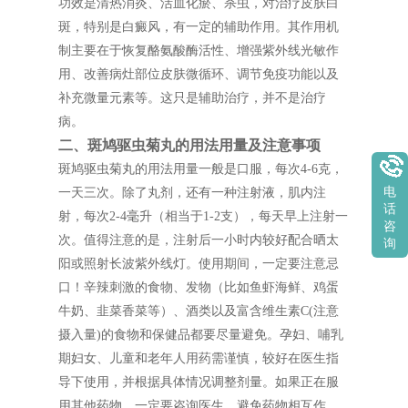
功效是清热消炎、活血化瘀、杀虫，对治疗皮肤白
斑，特别是白癜风，有一定的辅助作用。其作用机
制主要在于恢复酪氨酸酶活性、增强紫外线光敏作
用、改善病灶部位皮肤微循环、调节免疫功能以及
补充微量元素等。这只是辅助治疗，并不是治疗
病。
二、斑鸠驱虫菊丸的用法用量及注意事项
斑鸠驱虫菊丸的用法用量一般是口服，每次4-6克，
电
一天三次。除了丸剂，还有一种注射液，肌内注
话
射，每次2-4毫升（相当于1-2支），每天早上注射一
咨
次。值得注意的是，注射后一小时内较好配合晒太
询
阳或照射长波紫外线灯。使用期间，一定要注意忌
口！辛辣刺激的食物、发物（比如鱼虾海鲜、鸡蛋
牛奶、韭菜香菜等）、酒类以及富含维生素C(注意
摄入量)的食物和保健品都要尽量避免。孕妇、哺乳
期妇女、儿童和老年人用药需谨慎，较好在医生指
导下使用，并根据具体情况调整剂量。如果正在服
用其他药物，一定要咨询医生，避免药物相互作