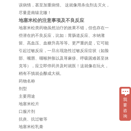
误病情，甚至加重病情。 这就像用杀虫剂去灭火，
尽量是南辕北辙！
地塞米松的注意事项及不良反应
地塞米松类药物虽然治疗的效果不错，但也存在一
些潜在的不良反应，比如：胃肠道反应、水钠潴
留、高血压、血糖升高等等。更严重的是，它可能
引起过敏反应，一旦出现急性过敏反应症状（如脸
部、嘴唇、咽喉肿胀以及荨麻疹、呼吸困难甚至休
克等），应立即停药并及时就医！这就像在玩火，
稍有不慎就会酿成大祸。
药物名称
剂型
主要用途
我
地塞米松片
要
咨
口服片剂
询
抗炎、抗过敏等
地塞米松乳膏