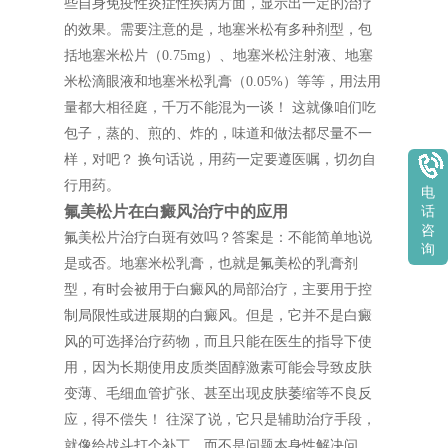
些自身免疫性炎症性疾病方面，显示出一定的治疗
的效果。需要注意的是，地塞米松有多种剂型，包
括地塞米松片（0.75mg）、地塞米松注射液、地塞
米松滴眼液和地塞米松乳膏（0.05%）等等，用法用
量都大相径庭，千万不能混为一谈！ 这就像咱们吃
包子，蒸的、煎的、炸的，味道和做法都尽量不一
样，对吧？ 换句话说，用药一定要遵医嘱，切勿自
行用药。
电
氟美松片在白癜风治疗中的应用
话
咨
氟美松片治疗白斑有效吗？答案是：不能简单地说
询
是或否。地塞米松乳膏，也就是氟美松的乳膏剂
型，有时会被用于白癜风的局部治疗，主要用于控
制局限性或进展期的白癜风。但是，它并不是白癜
风的可选择治疗药物，而且只能在医生的指导下使
用，因为长期使用皮质类固醇激素可能会导致皮肤
变薄、毛细血管扩张、甚至出现皮肤萎缩等不良反
应，得不偿失！ 往深了说，它只是辅助治疗手段，
就像给战斗打个补丁，而不是问题本身性解决问