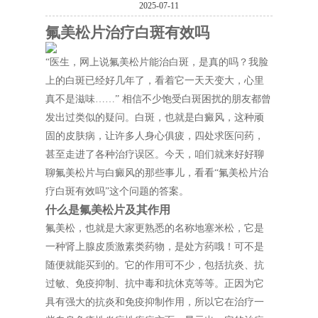
2025-07-11
氟美松片治疗白斑有效吗
“医生，网上说氟美松片能治白斑，是真的吗？我脸
上的白斑已经好几年了，看着它一天天变大，心里
真不是滋味……” 相信不少饱受白斑困扰的朋友都曾
发出过类似的疑问。白斑，也就是白癜风，这种顽
固的皮肤病，让许多人身心俱疲，四处求医问药，
甚至走进了各种治疗误区。今天，咱们就来好好聊
聊氟美松片与白癜风的那些事儿，看看“氟美松片治
疗白斑有效吗”这个问题的答案。
什么是氟美松片及其作用
氟美松，也就是大家更熟悉的名称地塞米松，它是
一种肾上腺皮质激素类药物，是处方药哦！可不是
随便就能买到的。它的作用可不少，包括抗炎、抗
过敏、免疫抑制、抗中毒和抗休克等等。正因为它
具有强大的抗炎和免疫抑制作用，所以它在治疗一