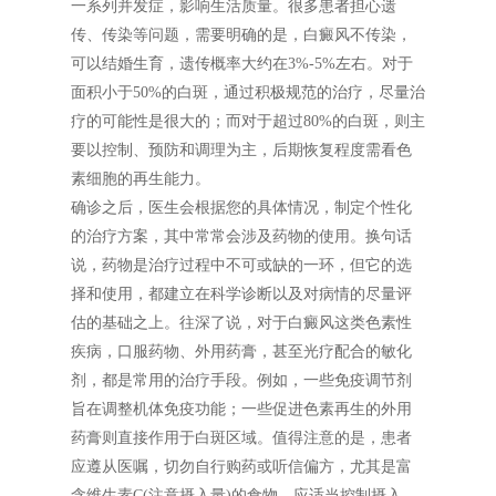
一系列并发症，影响生活质量。很多患者担心遗
传、传染等问题，需要明确的是，白癜风不传染，
可以结婚生育，遗传概率大约在3%-5%左右。对于
面积小于50%的白斑，通过积极规范的治疗，尽量治
疗的可能性是很大的；而对于超过80%的白斑，则主
要以控制、预防和调理为主，后期恢复程度需看色
素细胞的再生能力。
确诊之后，医生会根据您的具体情况，制定个性化
的治疗方案，其中常常会涉及药物的使用。换句话
说，药物是治疗过程中不可或缺的一环，但它的选
择和使用，都建立在科学诊断以及对病情的尽量评
估的基础之上。往深了说，对于白癜风这类色素性
疾病，口服药物、外用药膏，甚至光疗配合的敏化
剂，都是常用的治疗手段。例如，一些免疫调节剂
旨在调整机体免疫功能；一些促进色素再生的外用
药膏则直接作用于白斑区域。值得注意的是，患者
应遵从医嘱，切勿自行购药或听信偏方，尤其是富
含维生素C(注意摄入量)的食物，应适当控制摄入，