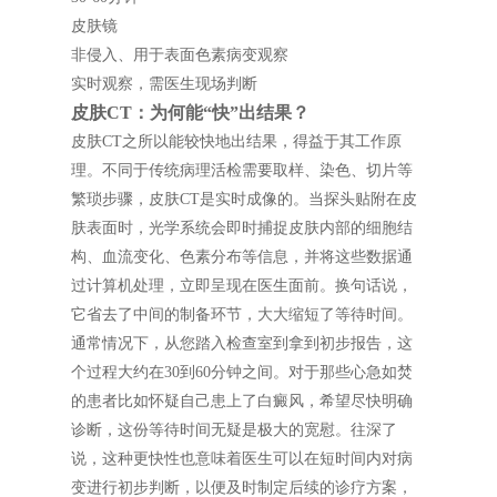
皮肤镜
非侵入、用于表面色素病变观察
实时观察，需医生现场判断
皮肤CT：为何能“快”出结果？
皮肤CT之所以能较快地出结果，得益于其工作原
理。不同于传统病理活检需要取样、染色、切片等
繁琐步骤，皮肤CT是实时成像的。当探头贴附在皮
肤表面时，光学系统会即时捕捉皮肤内部的细胞结
构、血流变化、色素分布等信息，并将这些数据通
过计算机处理，立即呈现在医生面前。换句话说，
它省去了中间的制备环节，大大缩短了等待时间。
通常情况下，从您踏入检查室到拿到初步报告，这
个过程大约在30到60分钟之间。对于那些心急如焚
的患者比如怀疑自己患上了白癜风，希望尽快明确
诊断，这份等待时间无疑是极大的宽慰。往深了
说，这种更快性也意味着医生可以在短时间内对病
变进行初步判断，以便及时制定后续的诊疗方案，