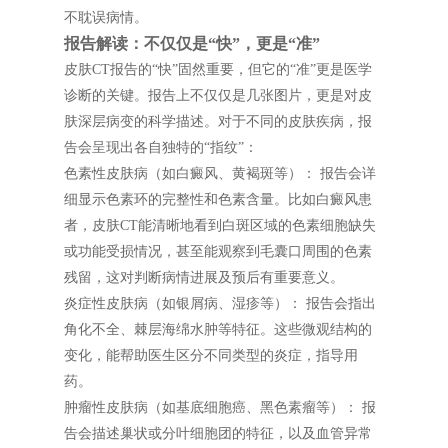
不耽误病情。
报告解读：不仅仅是“快”，更是“准”
皮肤CT报告的“快”固然重要，但它的“准”更是医学
诊断的关键。报告上不仅仅是几张图片，更是对皮
肤深层病变的科学描述。对于不同的皮肤疾病，报
告会呈现出各自独特的“指纹”：
色素性皮肤病（如白癜风、黄褐斑等）： 报告会详
细显示色素环的完整性和色素含量。比如白癜风患
者，皮肤CT能清晰地看到白斑区域的色素细胞缺失
或功能受损情况，甚至能观察到毛囊口周围的色素
残留，这对判断病情进展及预后有重要意义。
炎症性皮肤病（如银屑病、湿疹等）： 报告会指出
角化不全、棘层海绵水肿等特征。这些微观结构的
变化，能帮助医生区分不同类型的炎症，指导用
药。
肿瘤性皮肤病（如基底细胞癌、黑色素瘤等）： 报
告会描述巢状或分叶细胞团的特征，以及血管异常