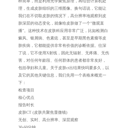
样简单，而是利用光学聚焦原理，再结合计算机处
理，生成皮肤组织的三维图像。换句话说，它能让
我们在不切取皮肤的情况下，高分辨率地观察到皮
肤深层的动态变化，就像给皮肤做了一个“微观直
播”。这种技术在皮肤科应用非常广泛，比如检测白
癜风、银屑病、色素痣，甚至是早期黑色素瘤等皮
肤疾病，它都能提供非常有价值的诊断依据。往深
了说，它不使用X射线，因此无辐射、无疼痛、无伤
害，对任何年龄段、任何群体的患者都非常友好，
包括孕妇和儿童。关于皮肤ct出结果快吗要多久，以
及它的其他关键信息，我们先用一个表格来概览一
下：
检查项目
核心优点
报告时长
皮肤CT (皮肤共聚焦显微镜)
无创、实时、高分辨率、深层观察
30-60分钟