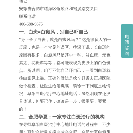
地址
安徽省合肥市瑶海区铜陵路和裕溪路交叉口
联系电话
400-688-9875
一、白斑≠白癜风，别自己吓自己
电
“身上长了白斑，就是白癜风吗？” 这是很多人的一
话
反应，也是一个常见的误区。往深了说，长白斑的
咨
询
原因有很多，白癜风只是其中一种。贫血痣、无色
素痣、花斑癣等等，都可能表现为皮肤上的白色斑
点。所以啊，咱可不能自己吓自己，一看到白斑就
往白癜风上靠。正确的做法是啥？赶紧去正规医院
做个检查，让医生给咱瞧瞧，确诊一下到底是啥情
况。阜阳白斑治疗中心地址电话，虽然咱现在还没
具体说，但要记住，确诊是一步，很重要，要紧
的！
二、合肥华夏：一家专注白斑治疗的机构
在寻找阜阳白斑治疗中心地址电话的过程中，不少
朋友可能会把目光投向省会合肥。合肥华夏白癜风