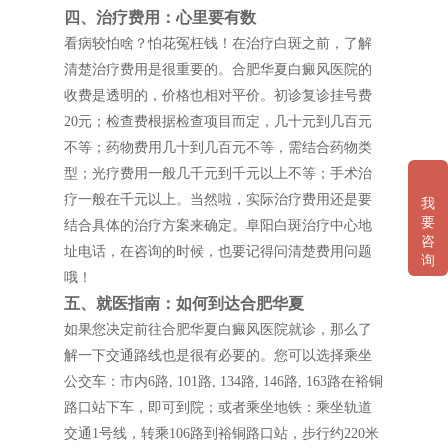
四、治疗费用：心里要有数
看病较怕啥？怕花冤枉钱！在治疗白斑之前，了解
清楚治疗费用是很重要的。合肥华夏白癜风医院的
收费是透明的，价格也相对平价。初诊复诊挂号费
20元；检查费根据检查项目而定，几十元到几百元
不等；药物费用几十到几百元不等，需结合药物类
型；光疗费用一般几千元到千元以上不等；手术治
疗一般在千元以上。当然啦，实际治疗费用还是要
我
要
结合具体的治疗方案来确定。阜阳白斑治疗中心地
咨
址电话，在咨询的时候，也要记得问清楚费用问题
询
哦！
五、就医指南：如何到达合肥华夏
如果您决定前往合肥华夏白癜风医院就诊，那么了
解一下交通路线也是很有必要的。您可以选择乘坐
公交车：市内6路, 101路, 134路, 146路, 163路在裕铜
路口站下车，即可到院；或者乘坐地铁：乘坐轨道
交通1号线，转乘106路到裕铜路口站，步行约220米