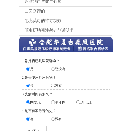
苏孜阿甫片哪里有卖
曲安奈德的
他克莫司的神奇功效
驱虫斑鸠菊注射针剂说明书
1.您是否已到医院确诊？
是
还没有
2.是否使用外用药物？
是
没有
3.患病时间有多久？
刚发现
半年内
1年以上
4.是否有家族遗传史？
有
没有
姓名：