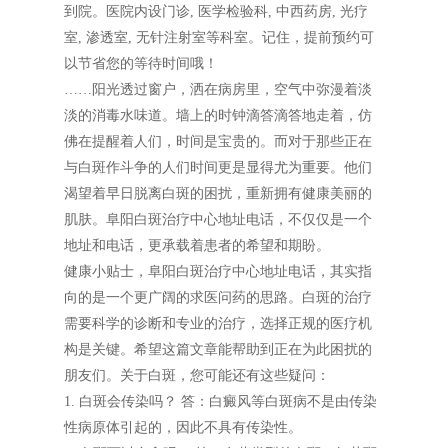
到院。医院内设门诊, 医学检验科, 中西药房, 光疗
室, 渗透室, 无针注射室等科室。记住，提前预约可
以节省您的等待时间哦！
……阳光透过窗户，洒在病房里，空气中弥漫着淡
淡的消毒水味道。墙上的时钟滴答滴答地走着，仿
佛在提醒着人们，时间是宝贵的。而对于那些正在
与白斑作斗争的人们时间更是显得尤为重要。他们
渴望着早日脱离白斑的困扰，重新拥有健康美丽的
肌肤。阜阳白斑治疗中心地址电话，不仅仅是一个
地址和电话，更承载着患者的希望和期盼。
健康小贴士，阜阳白斑治疗中心地址电话，其实指
向的是一个更广阔的求医问药的思路。白斑的治疗
需要科学的诊断和专业的治疗，选择正规的医疗机
构是关键。希望这篇文章能帮助到正在为此困扰的
朋友们。关于白斑，您可能还有这些疑问：
1. 白斑会传染吗？ 答：白癜风等白斑病不是由传染
性病原体引起的，因此不具有传染性。