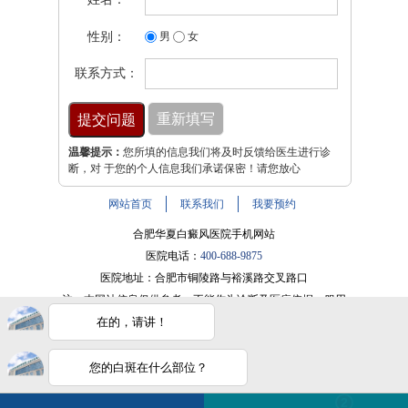
性别：
男
女
联系方式：
温馨提示：
您所填的信息我们将及时反馈给医生进行诊
断，对 于您的个人信息我们承诺保密！请您放心
网站首页
联系我们
我要预约
合肥华夏白癜风医院手机网站
医院电话：
400-688-9875
医院地址：合肥市铜陵路与裕溪路交叉路口
注：本网站信息仅供参考，不能作为诊断及医疗依据，服用
药物或进行治疗时请遵医嘱。如有转载或引用文章涉及版权
在的，请讲！
问题，请与我们联系。
皖ICP备16014022号-9
您的白斑在什么部位？
电话咨询
在线咨询
白斑在线问医生
2条新消息
2