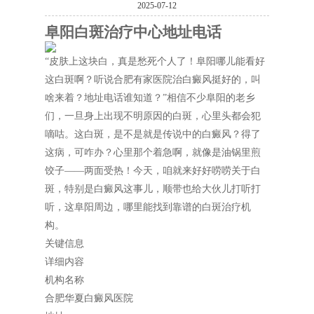
2025-07-12
阜阳白斑治疗中心地址电话
“皮肤上这块白，真是愁死个人了！阜阳哪儿能看好
这白斑啊？听说合肥有家医院治白癜风挺好的，叫
啥来着？地址电话谁知道？”相信不少阜阳的老乡
们，一旦身上出现不明原因的白斑，心里头都会犯
嘀咕。这白斑，是不是就是传说中的白癜风？得了
这病，可咋办？心里那个着急啊，就像是油锅里煎
饺子——两面受热！今天，咱就来好好唠唠关于白
斑，特别是白癜风这事儿，顺带也给大伙儿打听打
听，这阜阳周边，哪里能找到靠谱的白斑治疗机
构。
关键信息
详细内容
机构名称
合肥华夏白癜风医院