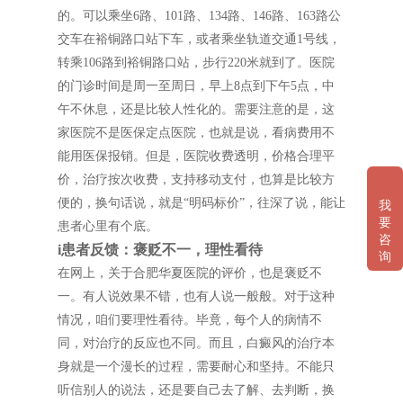
的。可以乘坐6路、101路、134路、146路、163路公
交车在裕铜路口站下车，或者乘坐轨道交通1号线，
转乘106路到裕铜路口站，步行220米就到了。医院
的门诊时间是周一至周日，早上8点到下午5点，中
午不休息，还是比较人性化的。需要注意的是，这
家医院不是医保定点医院，也就是说，看病费用不
能用医保报销。但是，医院收费透明，价格合理平
价，治疗按次收费，支持移动支付，也算是比较方
便的，换句话说，就是“明码标价”，往深了说，能让
我
要
患者心里有个底。
咨
i患者反馈：褒贬不一，理性看待
询
在网上，关于合肥华夏医院的评价，也是褒贬不
一。有人说效果不错，也有人说一般般。对于这种
情况，咱们要理性看待。毕竟，每个人的病情不
同，对治疗的反应也不同。而且，白癜风的治疗本
身就是一个漫长的过程，需要耐心和坚持。不能只
听信别人的说法，还是要自己去了解、去判断，换