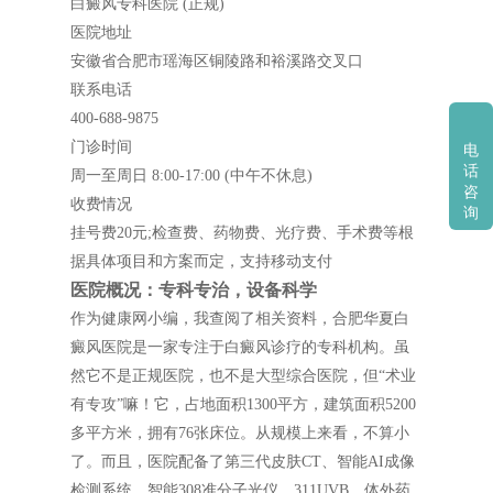
白癜风专科医院 (正规)
医院地址
安徽省合肥市瑶海区铜陵路和裕溪路交叉口
联系电话
400-688-9875
门诊时间
电
话
周一至周日 8:00-17:00 (中午不休息)
咨
收费情况
询
挂号费20元;检查费、药物费、光疗费、手术费等根
据具体项目和方案而定，支持移动支付
医院概况：专科专治，设备科学
作为健康网小编，我查阅了相关资料，合肥华夏白
癜风医院是一家专注于白癜风诊疗的专科机构。虽
然它不是正规医院，也不是大型综合医院，但“术业
有专攻”嘛！它，占地面积1300平方，建筑面积5200
多平方米，拥有76张床位。从规模上来看，不算小
了。而且，医院配备了第三代皮肤CT、智能AI成像
检测系统、智能308准分子光仪、311UVB、体外药