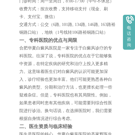
门诊时间：周一至周日，8:00-17:00（中午不休息）
收费方式：按次收费，支持移动支付（现金、刷
卡、支付宝、微信）
交通方式：公交（6路, 101路, 134路, 146路, 163路裕
电
铜路口站），地铁（1号线转106路裕铜路口站）
话
咨
一、专科医院的优点与局限
询
合肥华夏白癜风医院是一家专注于白癜风诊疗的专
科医院。往深了说，专科医院的优点在于它能够集
中资源，在特定疾病的研究和治疗上投入更多精
力。这意味着医生们对白癜风的认识可能更加深
入，诊疗经验也更加丰富。他们可能更熟悉各种白
癜风的类型、分期和治疗方法，也更擅长处理一些
疑难杂症。但是，专科医院也有其局限性。例如，
如果患者同时患有其他疾病，可能需要到综合性医
院进行诊治。换句话说，在选择医院时，我们需要
根据自身情况进行综合考虑。
二、医生资质与临床经验
医生是医院的核心。华夏白癜风医院的齐家辉医生