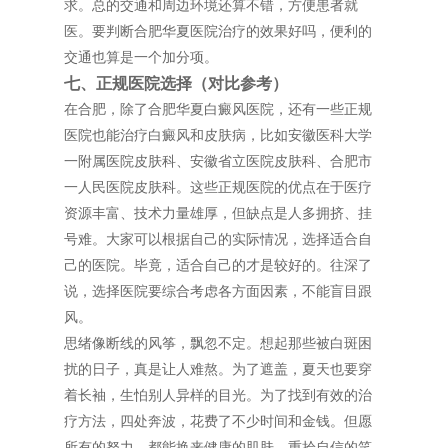
求。总的交通和周边环境还算不错，方便患者就
医。要判断合肥华夏医院治疗的效果好吗，便利的
交通也算是一个加分项。
七、正规医院选择（对比参考）
在合肥，除了合肥华夏白癜风医院，还有一些正规
医院也能治疗白癜风和皮肤病，比如安徽医科大学
一附属医院皮肤科、安徽省立医院皮肤科、合肥市
一人民医院皮肤科。这些正规医院的优点在于医疗
资源丰富、技术力量雄厚，但缺点是人多拥挤、挂
号难。大家可以根据自己的实际情况，选择适合自
己的医院。毕竟，适合自己的才是较好的。往深了
说，选择医院要综合考虑各方面因素，不能盲目跟
风。
思绪像断线的风筝，飘忽不定。想起那些被白斑困
扰的日子，真是让人难熬。为了遮盖，夏天也要穿
着长袖，生怕别人异样的目光。为了找到有效的治
疗方法，四处奔波，花费了不少时间和金钱。但愿
所有的努力，都能换来健康的肌肤，重拾自信的笑