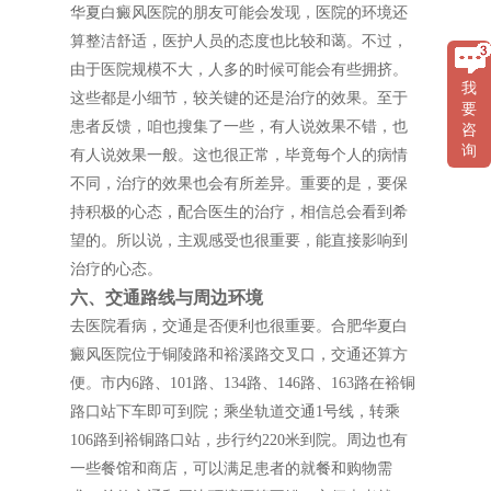
华夏白癜风医院的朋友可能会发现，医院的环境还
算整洁舒适，医护人员的态度也比较和蔼。不过，
由于医院规模不大，人多的时候可能会有些拥挤。
我
这些都是小细节，较关键的还是治疗的效果。至于
要
患者反馈，咱也搜集了一些，有人说效果不错，也
咨
询
有人说效果一般。这也很正常，毕竟每个人的病情
不同，治疗的效果也会有所差异。重要的是，要保
持积极的心态，配合医生的治疗，相信总会看到希
望的。所以说，主观感受也很重要，能直接影响到
治疗的心态。
六、交通路线与周边环境
去医院看病，交通是否便利也很重要。合肥华夏白
癜风医院位于铜陵路和裕溪路交叉口，交通还算方
便。市内6路、101路、134路、146路、163路在裕铜
路口站下车即可到院；乘坐轨道交通1号线，转乘
106路到裕铜路口站，步行约220米到院。周边也有
一些餐馆和商店，可以满足患者的就餐和购物需