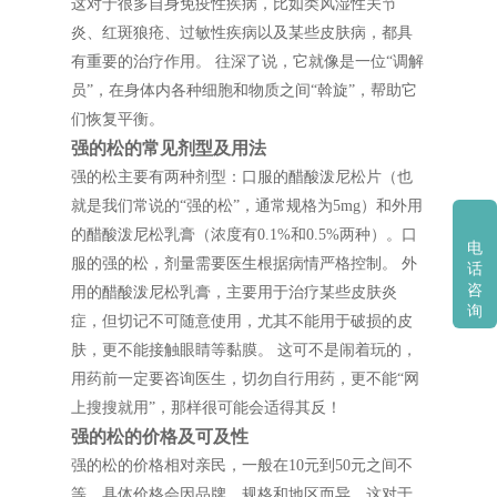
这对于很多自身免疫性疾病，比如类风湿性关节
炎、红斑狼疮、过敏性疾病以及某些皮肤病，都具
有重要的治疗作用。 往深了说，它就像是一位“调解
员”，在身体内各种细胞和物质之间“斡旋”，帮助它
们恢复平衡。
强的松的常见剂型及用法
强的松主要有两种剂型：口服的醋酸泼尼松片（也
就是我们常说的“强的松”，通常规格为5mg）和外用
的醋酸泼尼松乳膏（浓度有0.1%和0.5%两种）。口
电
服的强的松，剂量需要医生根据病情严格控制。 外
话
咨
用的醋酸泼尼松乳膏，主要用于治疗某些皮肤炎
询
症，但切记不可随意使用，尤其不能用于破损的皮
肤，更不能接触眼睛等黏膜。 这可不是闹着玩的，
用药前一定要咨询医生，切勿自行用药，更不能“网
上搜搜就用”，那样很可能会适得其反！
强的松的价格及可及性
强的松的价格相对亲民，一般在10元到50元之间不
等，具体价格会因品牌、规格和地区而异。这对于