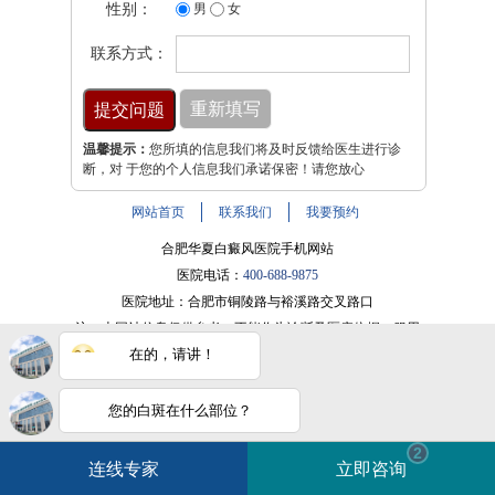
性别：
男
女
联系方式：
温馨提示：
您所填的信息我们将及时反馈给医生进行诊
断，对 于您的个人信息我们承诺保密！请您放心
网站首页
联系我们
我要预约
合肥华夏白癜风医院手机网站
医院电话：
400-688-9875
医院地址：合肥市铜陵路与裕溪路交叉路口
注：本网站信息仅供参考，不能作为诊断及医疗依据，服用
在的，请讲！
药物或进行治疗时请遵医嘱。如有转载或引用文章涉及版权
问题，请与我们联系。
皖ICP备16014022号-9
您的白斑在什么部位？
电话咨询
在线咨询
白斑在线问医生
2条新消息
2
皖公网安备 34010202600947号
连线专家
立即咨询
如何快速治好白癜风？