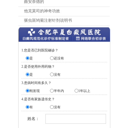
曲安奈德的
他克莫司的神奇功效
驱虫斑鸠菊注射针剂说明书
1.您是否已到医院确诊？
是
还没有
2.是否使用外用药物？
是
没有
3.患病时间有多久？
刚发现
半年内
1年以上
4.是否有家族遗传史？
有
没有
姓名：