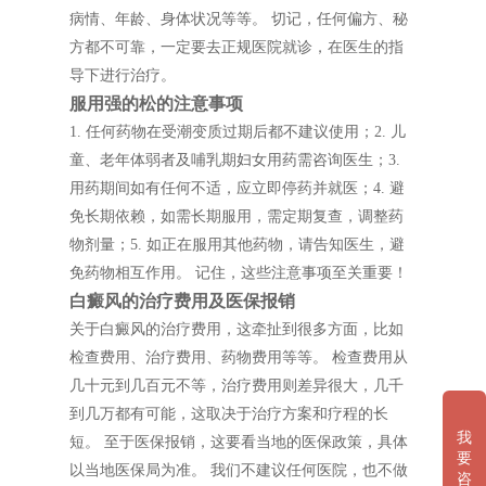
病情、年龄、身体状况等等。 切记，任何偏方、秘
方都不可靠，一定要去正规医院就诊，在医生的指
导下进行治疗。
服用强的松的注意事项
1. 任何药物在受潮变质过期后都不建议使用；2. 儿
童、老年体弱者及哺乳期妇女用药需咨询医生；3.
用药期间如有任何不适，应立即停药并就医；4. 避
免长期依赖，如需长期服用，需定期复查，调整药
物剂量；5. 如正在服用其他药物，请告知医生，避
免药物相互作用。 记住，这些注意事项至关重要！
白癜风的治疗费用及医保报销
关于白癜风的治疗费用，这牵扯到很多方面，比如
检查费用、治疗费用、药物费用等等。 检查费用从
几十元到几百元不等，治疗费用则差异很大，几千
到几万都有可能，这取决于治疗方案和疗程的长
我
短。 至于医保报销，这要看当地的医保政策，具体
要
以当地医保局为准。 我们不建议任何医院，也不做
咨