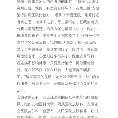
就像一位来自庐江的患者说的那样，“我那会儿脸上
突然出现一块白，心里真是吓坏了，在网上搜‘安徽
治疗白斑医院比较好’，看到了华夏医院。刚开始还
有点忐忑，但来了之后，医生很细心，把我的情况
分析得清清楚楚，治疗方案也讲得很明白。现在白
斑恢复得很好，感觉整个人都轻松了！”还有一位芜
湖的年轻姑娘反馈，“以前因为白斑，都不敢谈恋
爱，自卑得要命。在这里治疗了一段时间，看到白
斑慢慢变小，心里别提多高兴了。医生还开导我，
说这病不影响健康，只要坚持治疗，勇敢面对就
行。现在我不仅白斑在好转，人也变得开朗多
了。”这些真实的反馈，无不印证着专业、人性的医
疗服务，对患者而言，意味着从身体到心灵的尽量
治疗。
安徽省内还有一些正规医院的皮肤科也能治疗白癜
风，比如安徽医科大学一附属医院皮肤科、安徽省
立医院皮肤科、合肥市一人民医院皮肤科等，它们
都是综合性大医院，在皮肤病的诊疗方面也有着丰