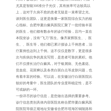
尤其是智能308准分子光仪，其有效率可达较高以
上，这对于久病不愈的患者无疑是一束希望之光。
谈到医生团队，这更是衡量一家医院综合实力的核
心指标。合肥华夏白癜风医院汇聚了一批经验丰富
的医生，他们都有数余年的诊疗经验，且均一直在
本院坐诊，没有“飞刀”医生。像齐家辉医生、、医
生、、医生等，他们都已累计接诊上千例患者，治
疗案例也达到上千例。这不仅仅是数字，更是很多
次与疾病抗争的真实写照，是患者可靠的累积。他
们不仅擅长治疗白癜风，对于银屑病、无色素痣、
贫血痣、花斑癣以及各类白斑白点等皮肤问题，也
有着丰富的经验。可以说，在安徽治疗白斑医院比
较好的考量中，医生团队的专业度和稳定性，是不
可或缺的一环。
一份详尽的诊疗信息，是您做出选择的重要参考。
诊疗信息类别具体内容医院名称合肥华夏白癜风医
院医院等级正规地址安徽省合肥市瑶海区铜陵路和