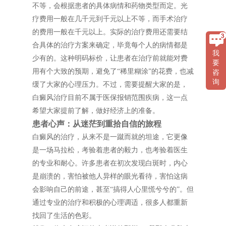
不等，会根据患者的具体病情和药物类型而定。光
疗费用一般在几千元到千元以上不等，而手术治疗
的费用一般在千元以上。实际的治疗费用还需要结
合具体的治疗方案来确定，毕竟每个人的病情都是
我
少有的。这种明码标价，让患者在治疗前就能对费
要
用有个大致的预期，避免了“稀里糊涂”的花费，也减
咨
询
缓了大家的心理压力。不过，需要提醒大家的是，
白癜风治疗目前不属于医保报销范围疾病，这一点
希望大家提前了解，做好经济上的准备。
患者心声：从迷茫到重拾自信的旅程
白癜风的治疗，从来不是一蹴而就的坦途，它更像
是一场马拉松，考验着患者的毅力，也考验着医生
的专业和耐心。许多患者在初次发现白斑时，内心
是崩溃的，害怕被他人异样的眼光看待，害怕这病
会影响自己的前途，甚至“搞得人心里慌兮兮的”。但
通过专业的治疗和积极的心理调适，很多人都重新
找回了生活的色彩。