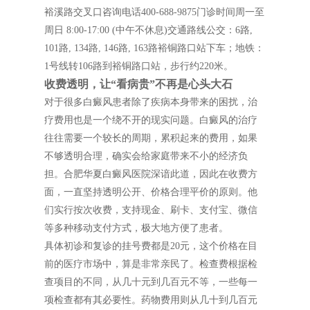
裕溪路交叉口咨询电话400-688-9875门诊时间周一至
周日 8:00-17:00 (中午不休息)交通路线公交：6路,
101路, 134路, 146路, 163路裕铜路口站下车；地铁：
1号线转106路到裕铜路口站，步行约220米。
收费透明，让“看病贵”不再是心头大石
对于很多白癜风患者除了疾病本身带来的困扰，治
疗费用也是一个绕不开的现实问题。白癜风的治疗
往往需要一个较长的周期，累积起来的费用，如果
不够透明合理，确实会给家庭带来不小的经济负
担。合肥华夏白癜风医院深谙此道，因此在收费方
面，一直坚持透明公开、价格合理平价的原则。他
们实行按次收费，支持现金、刷卡、支付宝、微信
等多种移动支付方式，极大地方便了患者。
具体初诊和复诊的挂号费都是20元，这个价格在目
前的医疗市场中，算是非常亲民了。检查费根据检
查项目的不同，从几十元到几百元不等，一些每一
项检查都有其必要性。药物费用则从几十到几百元