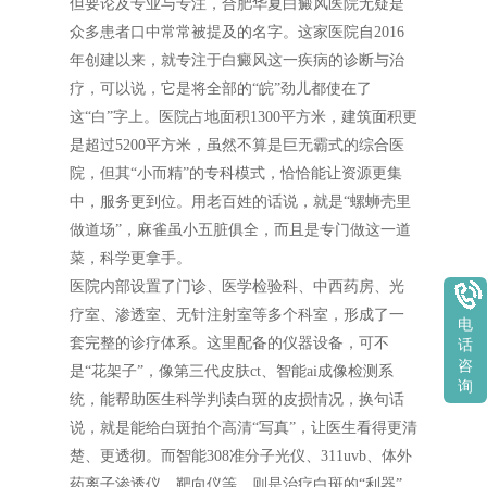
但要论及专业与专注，合肥华夏白癜风医院无疑是
众多患者口中常常被提及的名字。这家医院自2016
年创建以来，就专注于白癜风这一疾病的诊断与治
疗，可以说，它是将全部的“皖”劲儿都使在了
这“白”字上。医院占地面积1300平方米，建筑面积更
是超过5200平方米，虽然不算是巨无霸式的综合医
院，但其“小而精”的专科模式，恰恰能让资源更集
中，服务更到位。用老百姓的话说，就是“螺蛳壳里
做道场”，麻雀虽小五脏俱全，而且是专门做这一道
菜，科学更拿手。
医院内部设置了门诊、医学检验科、中西药房、光
疗室、渗透室、无针注射室等多个科室，形成了一
电
套完整的诊疗体系。这里配备的仪器设备，可不
话
咨
是“花架子”，像第三代皮肤ct、智能ai成像检测系
询
统，能帮助医生科学判读白斑的皮损情况，换句话
说，就是能给白斑拍个高清“写真”，让医生看得更清
楚、更透彻。而智能308准分子光仪、311uvb、体外
药离子渗透仪、靶向仪等，则是治疗白斑的“利器”，