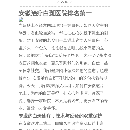
2025-07-25
安徽治疗白斑医院排名第一
当皮肤上不经意间出现那一抹白色，如同天空中的
浮云，看似轻描淡写，却往往在心头投下沉重的阴
影。对于安徽的老乡们一旦遇上这恼人的白斑，心
里的头一个念头，往往就是去哪儿找个靠谱的医
院，能把这“心头病”给治好？毕竟，这不仅仅是皮肤
表面的颜色改变，更关乎到我们的形象、自信，甚
至日常社交。我们健康网小编深知您的焦虑，也理
解您对“安徽治疗白斑医院比较好”的这份执着与期
待。今天，我们就来深入聊聊，如何在安徽这片土
地上，为您的白斑寻得一处安心的港湾。往深了
说，选择一家医院，不只是看名气，更要看它的专
业、细致与人文关怀。
专业的白斑诊疗，技术与经验的双重保护
在安徽这片土地上，白癜风的诊疗资源日益丰富，