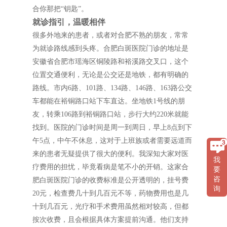
合你那把“钥匙”。
就诊指引，温暖相伴
很多外地来的患者，或者对合肥不熟的朋友，常常
为就诊路线感到头疼。合肥白斑医院门诊的地址是
安徽省合肥市瑶海区铜陵路和裕溪路交叉口，这个
位置交通便利，无论是公交还是地铁，都有明确的
路线。市内6路、101路、134路、146路、163路公交
车都能在裕铜路口站下车直达。坐地铁1号线的朋
友，转乘106路到裕铜路口站，步行大约220米就能
找到。医院的门诊时间是周一到周日，早上8点到下
午5点，中午不休息，这对于上班族或者需要远道而
来的患者无疑提供了很大的便利。我深知大家对医
我
疗费用的担忧，毕竟看病是笔不小的开销。这家合
要
咨
肥白斑医院门诊的收费标准是公开透明的，挂号费
询
20元，检查费几十到几百元不等，药物费用也是几
十到几百元，光疗和手术费用虽然相对较高，但都
按次收费，且会根据具体方案提前沟通。他们支持