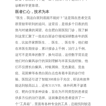
诊断科学更靠谱。
医者仁心，技术为本
“医生，我这白斑到底能不能好？”这是我在患者交流
群里较常听到的追问。这背后，是很多个日夜的煎
熬与对健康的渴望。在合肥白斑医院门诊，我了解
到这里汇聚了一批在白斑诊疗领域深耕数余年的医
生，比如齐家辉医生、、医生、、医生等，他们都
在本医生期坐诊，累计接诊上千例，治疗上千例。
这可不是简单的数字，换句话说，这些数字背后是
他们对白癜风诊疗的深刻理解与丰富实战经验。他
们不仅擅长白癜风，对银屑病、无色素痣、贫血
痣、花斑癣等各类白斑白点也有着丰富的诊疗经
验。医院还引进了智能308准分子光仪，听说有效率
能达到较高以上，还有311UVB、体外药离子渗透
仪、靶向仪等多种设备，旨在为不同类型的患者提
供多方位的治疗选择。这就像是给患者提供了一
个“工具箱”，里面有各种专业的工具，总能找到较适