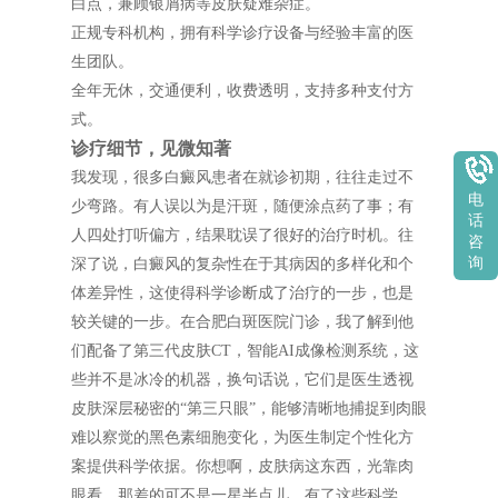
白点，兼顾银屑病等皮肤疑难杂症。
正规专科机构，拥有科学诊疗设备与经验丰富的医
生团队。
全年无休，交通便利，收费透明，支持多种支付方
式。
诊疗细节，见微知著
我发现，很多白癜风患者在就诊初期，往往走过不
电
少弯路。有人误以为是汗斑，随便涂点药了事；有
话
人四处打听偏方，结果耽误了很好的治疗时机。往
咨
询
深了说，白癜风的复杂性在于其病因的多样化和个
体差异性，这使得科学诊断成了治疗的一步，也是
较关键的一步。在合肥白斑医院门诊，我了解到他
们配备了第三代皮肤CT，智能AI成像检测系统，这
些并不是冰冷的机器，换句话说，它们是医生透视
皮肤深层秘密的“第三只眼”，能够清晰地捕捉到肉眼
难以察觉的黑色素细胞变化，为医生制定个性化方
案提供科学依据。你想啊，皮肤病这东西，光靠肉
眼看，那差的可不是一星半点儿，有了这些科学，