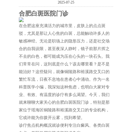
2025-07-25
合肥白斑医院门诊
在合肥这座充满活力的城市里，皮肤上的点点斑
驳，尤其是那让人心焦的白斑，总能触动许多人的
敏感神经。无论是职场上的隐形压力，还是社交场
合的自我设限，甚至夜深人静时，镜子前那片挥之
不去的白色，都可能成为压在心头的一块石头。我
们常常在问，这到底是什么？该去哪里看？是不是
能治好？这些疑问，就像铜陵路和裕溪路交叉口的
繁忙车流，日夜不息地在患者心中涌动。作为一名
科普医学小编，我深知这种焦虑，也明白大家对专
业、有效、有温度的诊疗有多么渴望。今天，我们
就来聊聊大家关心的合肥白斑医院门诊，特别是那
家位于瑶海区铜陵路和裕溪路交叉口的专业机构，
它或许能为你拨开云雾，找到希望。
诊疗焦点机构概况就诊便利专注白癜风、各类白斑